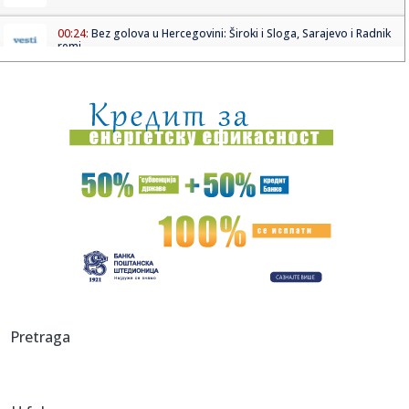
00:24:
Bez golova u Hercegovini: Široki i Sloga, Sarajevo i Radnik
remi...
00:20:
Đura Đ. Trajković br. 26: Plejlista za sivu zonu (Fontaines
D....
00:17:
Velika akcija tokom noći i ranog jutra u Beogradu: Ekipe
izlaze ...
00:02:
Na današnji dan, 9. avgust
23:54:
TEŽAK UDARAC ZA HETAFE PRED EVROPU: Važan igrač
završio sezon...
23:46:
Bivši igrač Barselone ide u Los Anđeles
23:45:
Izgubili ste pasoš usred odmora? Ne paničite: Ovo su
Pretraga
koraci koj...
23:40:
Svetske DJ zvezde stižu u Sarajevo na prvi Circus Maximus:
Fedde...