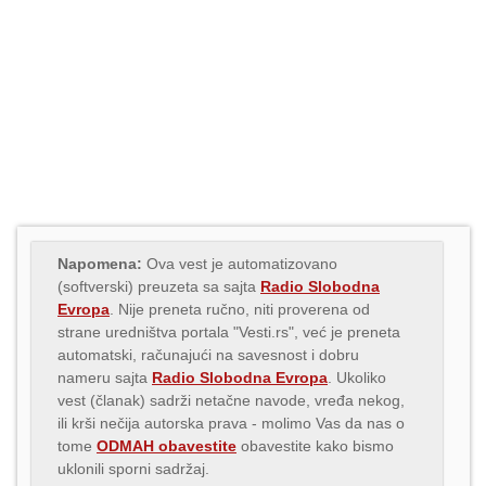
Napomena:
Ova vest je automatizovano
(softverski) preuzeta sa sajta
Radio Slobodna
Evropa
. Nije preneta ručno, niti proverena od
strane uredništva portala "Vesti.rs", već je preneta
automatski, računajući na savesnost i dobru
nameru sajta
Radio Slobodna Evropa
. Ukoliko
vest (članak) sadrži netačne navode, vređa nekog,
ili krši nečija autorska prava - molimo Vas da nas o
tome
ODMAH obavestite
obavestite kako bismo
uklonili sporni sadržaj.