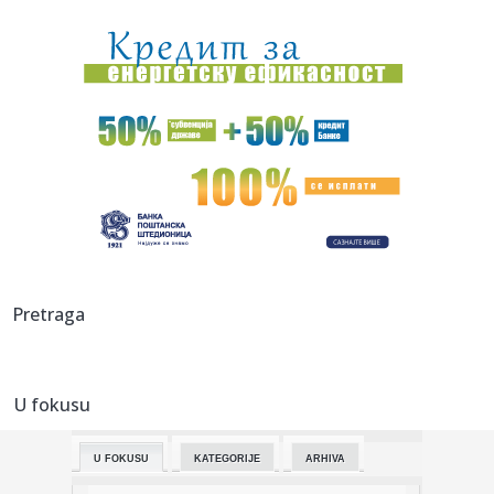
20:45:
"Kompas": Senke nad "listom"
20:45:
Vučić najavio veliki skup u Novom Sadu: Očekujem pobedu
na niv...
20:44:
Fotelja mu visi o koncu: Zbog čega se republikanci okreću
proti...
20:44:
Ako postoji jedan komad koji ćete nositi godinama, to je
kimono ...
20:37:
PARKER NE ODUSTAJE OD SNA: Želi ono što Asvel čeka
skoro tri d...
20:37:
Dragojević će premijeru želeti što pre da zaboravi
Pretraga
20:36:
Lamborghini Revuelto SV postavio novi rekord na
Hokenhajmringu
U fokusu
20:28:
Litvanci surovo iskreni: "Niko nije uzbuđen zbog Partizana –
Z...
U FOKUSU
KATEGORIJE
ARHIVA
20:27:
Smailagić je predstavljen - više nema dileme gde nastavlja
kari...