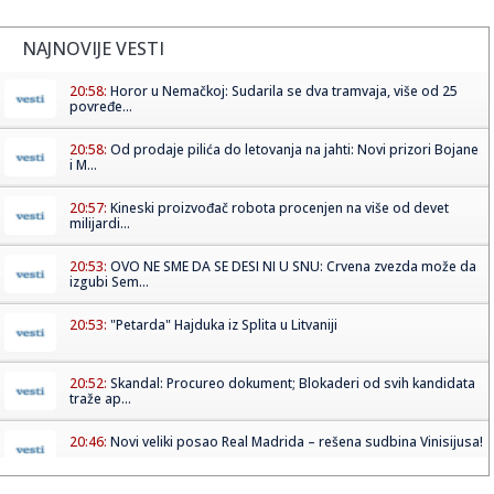
NAJNOVIJE VESTI
20:58:
Horor u Nemačkoj: Sudarila se dva tramvaja, više od 25
povređe...
20:58:
Od prodaje pilića do letovanja na jahti: Novi prizori Bojane
i M...
20:57:
Kineski proizvođač robota procenjen na više od devet
milijardi...
20:53:
OVO NE SME DA SE DESI NI U SNU: Crvena zvezda može da
izgubi Sem...
20:53:
"Petarda" Hajduka iz Splita u Litvaniji
20:52:
Skandal: Procureo dokument; Blokaderi od svih kandidata
traže ap...
20:46:
Novi veliki posao Real Madrida – rešena sudbina Vinisijusa!