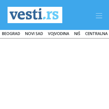
BEOGRAD
NOVI SAD
VOJVODINA
NIŠ
CENTRALNA 