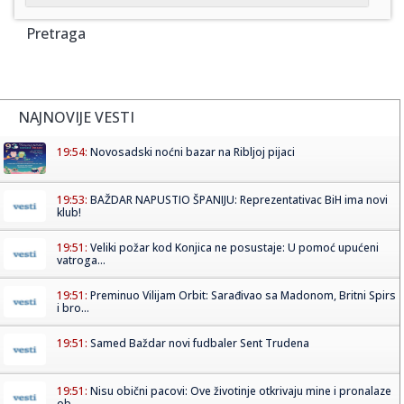
Pretraga
NAJNOVIJE VESTI
19:54:
Novosadski noćni bazar na Ribljoj pijaci
19:53:
BAŽDAR NAPUSTIO ŠPANIJU: Reprezentativac BiH ima novi
klub!
19:51:
Veliki požar kod Konjica ne posustaje: U pomoć upućeni
vatroga...
19:51:
Preminuo Vilijam Orbit: Sarađivao sa Madonom, Britni Spirs
i bro...
19:51:
Samed Baždar novi fudbaler Sent Trudena
19:51:
Nisu obični pacovi: Ove životinje otkrivaju mine i pronalaze
ob...