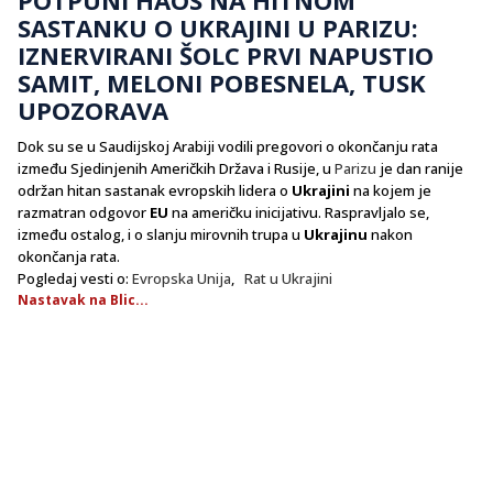
SASTANKU O UKRAJINI U PARIZU:
IZNERVIRANI ŠOLC PRVI NAPUSTIO
SAMIT, MELONI POBESNELA, TUSK
UPOZORAVA
Dok su se u Saudijskoj Arabiji vodili pregovori o okončanju rata
između Sjedinjenih Američkih Država i Rusije, u
Parizu
je dan ranije
održan hitan sastanak evropskih lidera o
Ukrajini
na kojem je
razmatran odgovor
EU
na američku inicijativu. Raspravljalo se,
između ostalog, i o slanju mirovnih trupa u
Ukrajinu
nakon
okončanja rata.
Pogledaj vesti o:
Evropska Unija
,
Rat u Ukrajini
Nastavak na Blic...