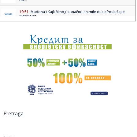
19:51:
Madona i Kajli Minog konačno snimile duet: Poslušajte
"Love Sen...
19:51:
Dunav na rekordno niskom nivou: Brodovi zapeli, pojavili
se velik...
19:51:
Odmor u Beogradu završio incidentom: S gošćama iz
Amerike "zar...
19:51:
Volkswagen sprema zaokret, planira prvi pikap proizveden
u Americ...
19:49:
Veliki požar u Grudama: Gori više od 40 hektara,
angažovani Ai...
19:49:
Šta od voća smijete unijeti u Hrvatsku iz BiH: Kazne mogu
dosti...
19:49:
Direktoru "Telekoma Srbije" Vladimiru Lučiću zabranjen
Pretraga
ulazak n...
19:49:
Zelenski stigao u Beograd: "Zakazani važni razgovori"