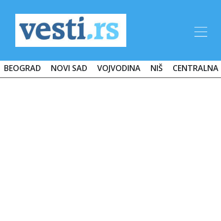
BEOGRAD
NOVI SAD
VOJVODINA
NIŠ
CENTRALNA 