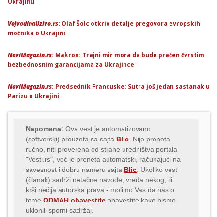
Ukrajinu
VojvodinaUzivo.rs
: Olaf Šolc otkrio detalje pregovora evropskih
moćnika o Ukrajini
NoviMagazin.rs
: Makron: Trajni mir mora da bude praćen čvrstim
bezbednosnim garancijama za Ukrajince
NoviMagazin.rs
: Predsednik Francuske: Sutra još jedan sastanak u
Parizu o Ukrajini
Napomena:
Ova vest je automatizovano
(softverski) preuzeta sa sajta
Blic
. Nije preneta
ručno, niti proverena od strane uredništva portala
"Vesti.rs", već je preneta automatski, računajući na
savesnost i dobru nameru sajta
Blic
. Ukoliko vest
(članak) sadrži netačne navode, vređa nekog, ili
krši nečija autorska prava - molimo Vas da nas o
tome
ODMAH obavestite
obavestite kako bismo
uklonili sporni sadržaj.