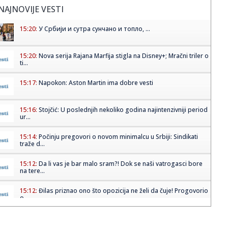
NAJNOVIJE VESTI
15:20:
У Србији и сутра сунчано и топло, ...
15:20:
Nova serija Rajana Marfija stigla na Disney+; Mračni triler o
ti...
15:17:
Napokon: Aston Martin ima dobre vesti
15:16:
Stojčić: U poslednjih nekoliko godina najintenzivniji period
ur...
15:14:
Počinju pregovori o novom minimalcu u Srbiji: Sindikati
traže d...
15:12:
Da li vas je bar malo sram?! Dok se naši vatrogasci bore
na tere...
15:12:
Đilas priznao ono što opozicija ne želi da čuje! Progovorio
o...
15:10:
AI neće ugasiti sva radna mesta: Ovo su najtraženiji
poslovi u ...