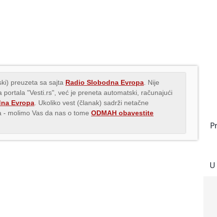
ki) preuzeta sa sajta
Radio Slobodna Evropa
. Nije
 portala "Vesti.rs", već je preneta automatski, računajući
dna Evropa
. Ukoliko vest (članak) sadrži netačne
ava - molimo Vas da nas o tome
ODMAH obavestite
P
U