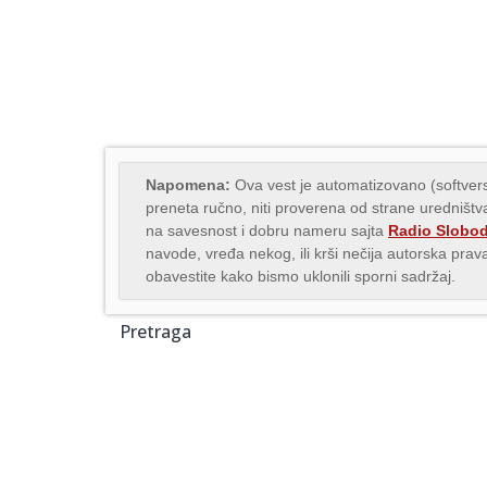
Napomena:
Ova vest je automatizovano (softvers
preneta ručno, niti proverena od strane uredništva
na savesnost i dobru nameru sajta
Radio Slobo
navode, vređa nekog, ili krši nečija autorska pr
obavestite kako bismo uklonili sporni sadržaj.
Pretraga