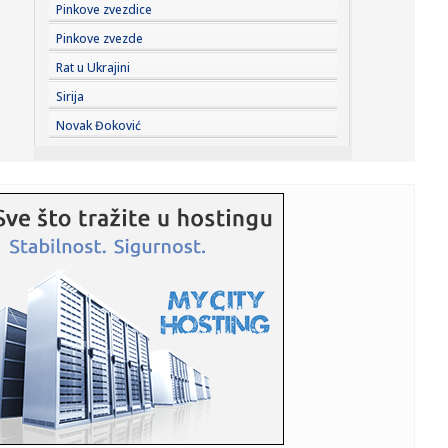
15:02:
Đokić sve dublje u politici! Rektor ponovo na blokaderskoj
Pinkove zvezdice
bini...
Pinkove zvezde
15:00:
'Izrael odbio Trampov plan za Gazu u 15 tačaka':
Rat u Ukrajini
Netanjahu
Sirija
14:59:
Rusija upozorava: Opasni snovi o uvlačenju tzv. Kosova u
Novak Đoković
NATO
14:53:
Novi poraz Orlića na EP: Srbija bez pobede završila
grupnu fazu...
14:50:
Nema predaha za Orbana u Guči: Sa čuvenim majstorom
trube nazdr...
14:50:
Paraziti koji možda baš sada žive u vašem telu
14:50:
Milivojević najavljuje da će kada pobede u Beogradu
slaviti uz ...
14:50:
Iran se priprema za nove izazove: Pezeškijan se sastao sa
Hamnei...
14:48:
FONSEKA PECNUO NOVAKA ZBOG GODINA: Brazilac se
našalio na Đokov...