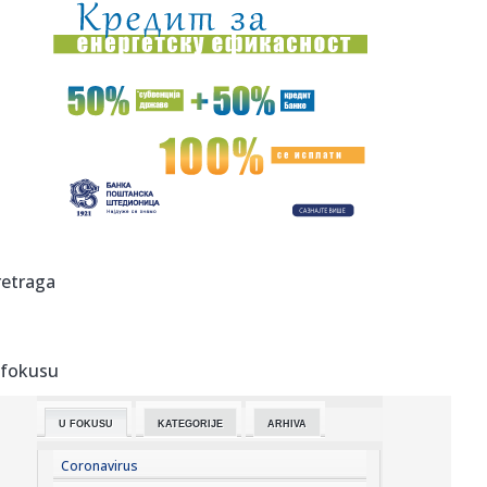
15:09:
Zelenski iz Beograda poručio da ne menjaju stav o tzv.
Kosovu; P...
15:05:
Колико су безбедне брзе дијете?
15:05:
Buick Electra L7 EV
15:05:
PARTIZANU SE OTVARAJU VRATA ZA MILOŠEVIĆA?!
Štutgart gomila na...
15:03:
Iranskog vrhovnog vođe nema nigde. Ko onda vodi Iran?
retraga
15:03:
Suzana Mančić o prvim danima sa unukom Mijatom: Tek
da čujete ...
 fokusu
15:02:
Iran postavio nove uslove za Ormuski moreuz, raketa
pogodila emir...
U FOKUSU
KATEGORIJE
ARHIVA
15:02:
Srbija zauzela 14. mesto na EP u Beogradu
Coronavirus