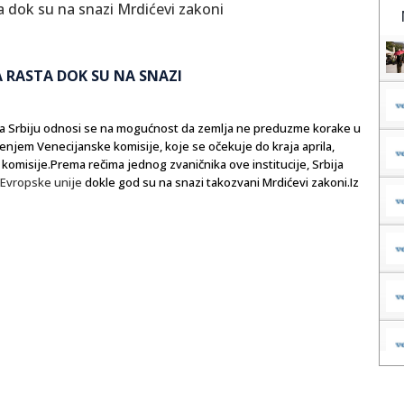
A RASTA DOK SU NA SNAZI
za Srbiju odnosi se na mogućnost da zemlja ne preduzme korake u
enjem Venecijanske komisije, koje se očekuje do kraja aprila,
komisije.Prema rečima jednog zvaničnika ove institucije, Srbija
Evropske unije
dokle god su na snazi takozvani Mrdićevi zakoni.Iz