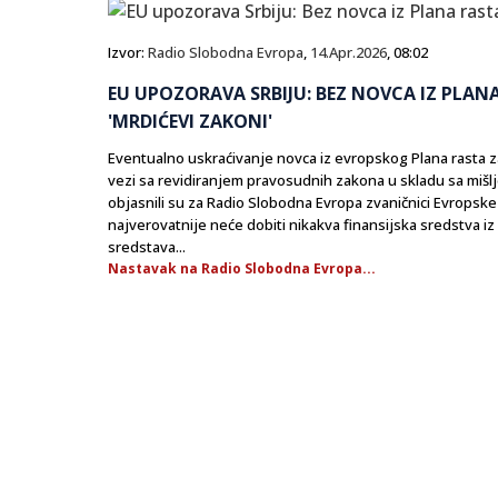
Izvor:
Radio Slobodna Evropa
,
14.Apr.2026
, 08:02
EU UPOZORAVA SRBIJU: BEZ NOVCA IZ PLAN
'MRDIĆEVI ZAKONI'
Eventualno uskraćivanje novca iz evropskog Plana rasta 
vezi sa revidiranjem pravosudnih zakona u skladu sa mišlj
objasnili su za Radio Slobodna Evropa zvaničnici Evropske 
najverovatnije neće dobiti nikakva finansijska sredstva iz
sredstava...
Nastavak na Radio Slobodna Evropa...