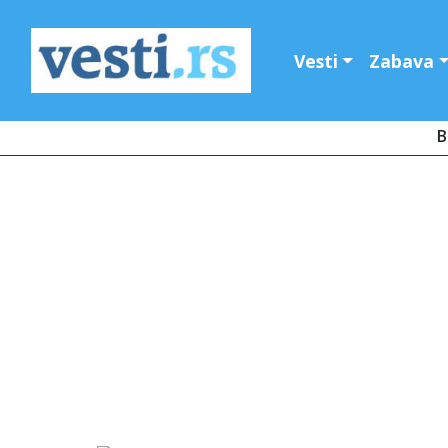
Vesti
Zabava
B