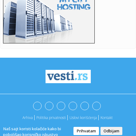
23:21:
Španija od subote uvodi kontrole za putnike iz Italije: Evo
šta...
23:21:
Pucano na vilu bogatog srpskog trgovca nekretninama u
Minhenu
23:21:
Ako vam nije do vježbanja, ova dvominutna aktivnost može
biti o...
23:21:
Teška saobraćajka u Prijedoru: Povrijeđen vozač motora
23:21:
U Zvorniku nastupali guslari iz Srbije, Crne Gore i Republike
Srp...
23:21:
Burna noć u Vitezu i Novom Travniku: Eksplozivna naprava
bačena...
23:21:
Godišnja inflacija u Grčkoj usporila na 3,4 odsto u julu,
najni...
Arhiva
Politika privatnosti
Uslovi korišćenja
Kontakt
23:21:
Dunav sve niži, problemi sve veći: Elektrane smanjuju
proizvodn...
Naš sajt koristi kolačiće kako bi
Prihvatam
Odbijam
@2022. -
Vesti
|
Marketing agencija
ApaOne
poboljšao korisničko iskustvo