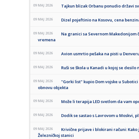
09 MAJ 2026
Tajkun blizak Orbanu ponudio državi sv
09 MAJ 2026
Dizel pojeftinio na Kosovu, cena benz
09 MAJ 2026
Na granici sa Severnom Makedonijom če
vremena
09 MAJ 2026
Avion usmrtio pešaka na pisti u Denver
09 MAJ 2026
Ruši se škola u Kanadi u kojoj se desilo
09 MAJ 2026
"Gorki list" kupio Dom vojske u Subotici 
obnovu objekta
09 MAJ 2026
Može li terapija LED svetlom da vam op
09 MAJ 2026
Dodik se sastao s Lavrovom u Moskvi, pl
09 MAJ 2026
Krivične prijave i blokirani računi: Kak
Železničkoj stanici