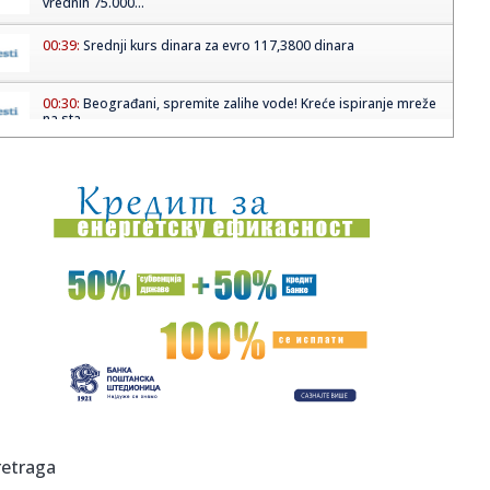
vrednih 75.000...
00:39:
Srednji kurs dinara za evro 117,3800 dinara
00:30:
Beograđani, spremite zalihe vode! Kreće ispiranje mreže
na sta...
00:16:
Poznati modni brend prodaje deo svog kapitala: Ovo je
razlog!
00:13:
Šef Peugeota potvrdio da su blizu proizvodnje novog GTi
modela
23:57:
Uzbuna zbog nobelovke! Dva puta izgubila svest,
saradnici opet tr...
23:47:
DŽEKPOT: Evo ko će imati prvog pika na NBA draftu!
23:46:
Karl Bilt: Funkcija visokog predstavnika u BiH prevazišla
svoju ...
23:45:
Policajac (40) ubio bivšu ženu i njihovo dvoje dece!
retraga
Porodični...