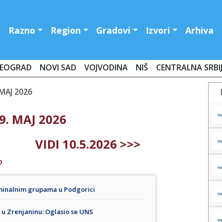
Razno
Region
Gradovi
Izvori
Arhiva
EOGRAD
NOVI SAD
VOJVODINA
NIŠ
CENTRALNA SRBI
 MAJ 2026
9. MAJ 2026
VIDI 10.5.2026 >>>
O
 kriminalnim grupama u Podgorici
u Zrenjaninu: Oglasio se UNS