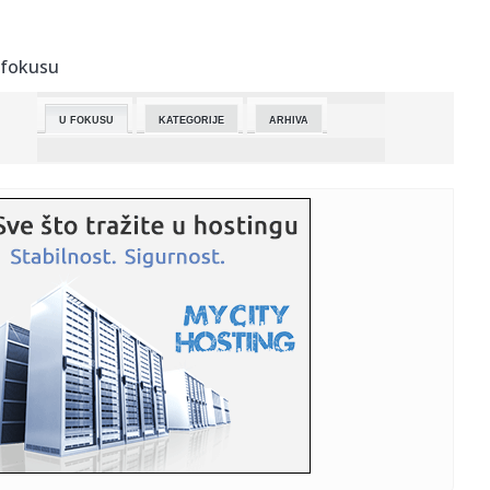
23:43:
Tenzije ponovo rastu! Tramp žestoko reagovao na
poruku iz Tehera...
 fokusu
23:43:
Barselona po 29. put šampion Španije
U FOKUSU
KATEGORIJE
ARHIVA
23:33:
Mladi košarkaši Mege osvojili titulu u Juniorskoj ligi Srbije
23:30:
On je miljenik Dare Bubamare! "Non-stop se čujemo!"
(FOTO)
23:22:
Ima čak dva dizelska BMW-a s ogromnom kilometražom:
Kako su pre...
23:18:
Nova FBI dokumenta o vanzemaljcima: Mala bića izlazila iz
neiden...
23:05:
Jeziva scena na polumaratonu! Helikopter sleteo nasred
trke, devo...
23:05:
BARSELONA JE ŠAMPION ŠPANIJE: Katalonci srušili Real u „El
k...
23:03:
Dodik: Šmit mnogo zla pokušao da napravi ali je na kraju