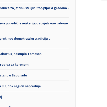
ranica za jeftinu struju: Stop pljački građana -
ena porodična misterija o sovjetskom ratnom
prekinuo demokratsku tradiciju u
 abortus, nastupio Tompson
porediva sa koronom
u stanu u Beogradu
sa EU, dok region napreduje
aj