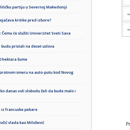
litičku partiju u Severnoj Makedoniji
ojačava kritike pred izbore?
 Čemu će služiti Univerzitet Sveti Sava
 budu pristali na deset uslova
00 hektara šume
uprotnom smeru na auto-putu kod Novog
 ko danas voli slobodu želi da bude malo i
 iz francuske pekare
Vučić vlada kao Milošević
P