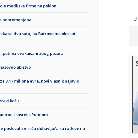
oje medijske firme na poklon
U
ina nepromenjena
ka se dva sata, na Batrovcima oko sat
u, putnici evakuisani zbog požara
 masovno ubistvo
za 3,17 miliona evra, novi vlasnik najavio
oravi kožu
aniran i susret s Putinom
o je poslovala mreža dobavljača za radove na