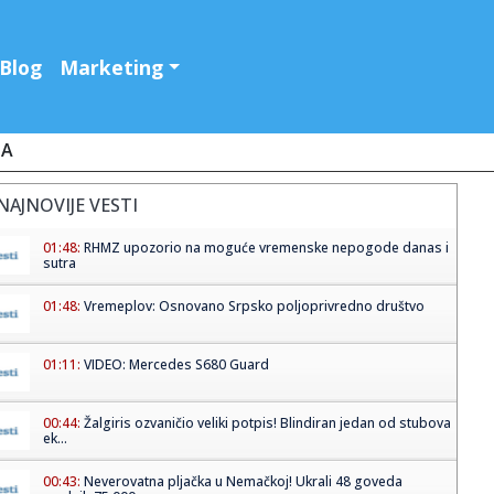
Blog
Marketing
JA
NAJNOVIJE VESTI
01:48:
RHMZ upozorio na moguće vremenske nepogode danas i
sutra
01:48:
Vremeplov: Osnovano Srpsko poljoprivredno društvo
01:11:
VIDEO: Mercedes S680 Guard
00:44:
Žalgiris ozvaničio veliki potpis! Blindiran jedan od stubova
ek...
00:43:
Neverovatna pljačka u Nemačkoj! Ukrali 48 goveda