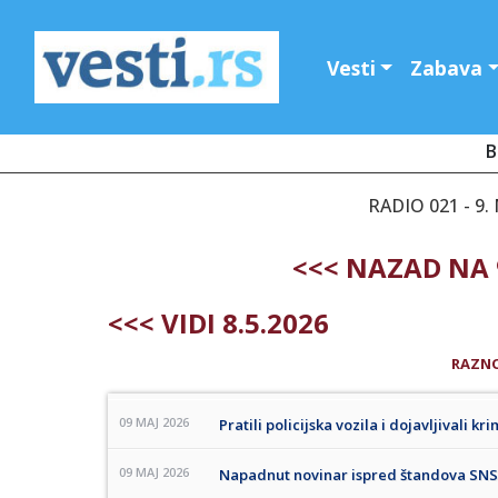
Vesti
Zabava
B
RADIO 021 - 9.
<<< NAZAD NA 
<<< VIDI 8.5.2026
RAZN
09 MAJ 2026
Pratili policijska vozila i dojavljivali
09 MAJ 2026
Napadnut novinar ispred štandova SNS 