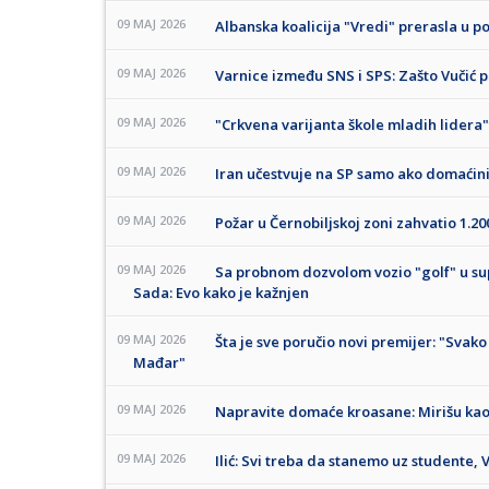
09 MAJ 2026
Albanska koalicija "Vredi" prerasla u po
09 MAJ 2026
Varnice između SNS i SPS: Zašto Vučić p
09 MAJ 2026
"Crkvena varijanta škole mladih lidera":
09 MAJ 2026
Iran učestvuje na SP samo ako domaćini
09 MAJ 2026
Požar u Černobiljskoj zoni zahvatio 1.2
09 MAJ 2026
Sa probnom dozvolom vozio "golf" u s
Sada: Evo kako je kažnjen
09 MAJ 2026
Šta je sve poručio novi premijer: "Svako
Mađar"
09 MAJ 2026
Napravite domaće kroasane: Mirišu kao
09 MAJ 2026
Ilić: Svi treba da stanemo uz studente, 