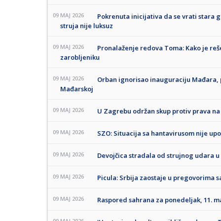
09 MAJ 2026
Pokrenuta inicijativa da se vrati stara g
struja nije luksuz
09 MAJ 2026
Pronalaženje redova Toma: Kako je reš
zarobljeniku
09 MAJ 2026
Orban ignorisao inauguraciju Mađara, 
Mađarskoj
09 MAJ 2026
U Zagrebu održan skup protiv prava na
09 MAJ 2026
SZO: Situacija sa hantavirusom nije u
09 MAJ 2026
Devojčica stradala od strujnog udara 
09 MAJ 2026
Picula: Srbija zaostaje u pregovorima 
09 MAJ 2026
Raspored sahrana za ponedeljak, 11. m
09 MAJ 2026