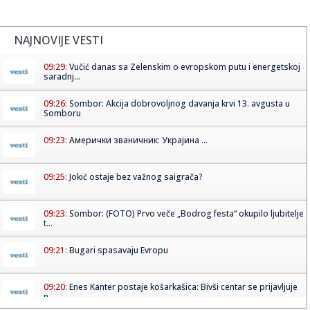
NAJNOVIJE VESTI
09:29:
Vučić danas sa Zelenskim o evropskom putu i energetskoj
saradnj...
09:26:
Sombor: Akcija dobrovoljnog davanja krvi 13. avgusta u
Somboru
09:23:
Амерички званичник: Украјина ...
09:25:
Jokić ostaje bez važnog saigrača?
09:23:
Sombor: (FOTO) Prvo veče „Bodrog festa“ okupilo ljubitelje
t...
09:21:
Bugari spasavaju Evropu
09:20:
Enes Kanter postaje košarkašica: Bivši centar se prijavljuje
n...