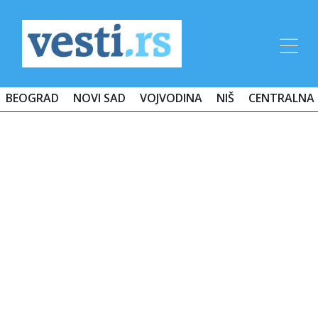
BEOGRAD
NOVI SAD
VOJVODINA
NIŠ
CENTRALNA 