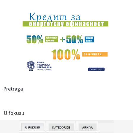
09:19:
Mađar i stranka Tisa danas nominuju kandidata za
predsednika: Ov...
09:16:
Шпанија од данас уводи привремене ...
09:14:
DNEVNI KVIZ: Deset pitanja - pravo osveženje
09:12:
PREOKRET U NAPOLIJU: Milinković-Savić više nije siguran,
Muso ...
09:09:
Amerika objavila nove snimke NLO-a
09:09:
Ako putujete avionom, ovu grešku sa hranom pravi skoro
Pretraga
svako
09:09:
Motor radio gotovo godinu dana bez gašenja, mehaničar
ostao šo...
U fokusu
09:09:
Tri znaka ulaze u period kada novac dolazi lakše nego ikad
U FOKUSU
KATEGORIJE
ARHIVA
09:08:
АМСС: На граничном прелазу ...