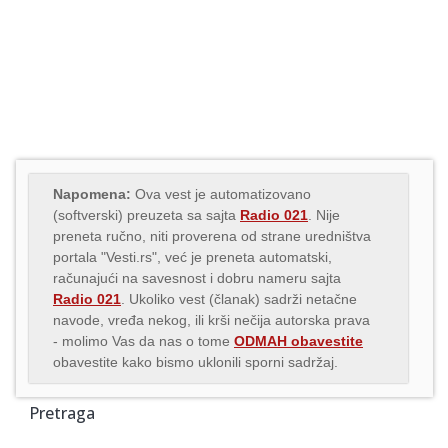
Napomena:
Ova vest je automatizovano
(softverski) preuzeta sa sajta
Radio 021
. Nije
preneta ručno, niti proverena od strane uredništva
portala "Vesti.rs", već je preneta automatski,
računajući na savesnost i dobru nameru sajta
Radio 021
. Ukoliko vest (članak) sadrži netačne
navode, vređa nekog, ili krši nečija autorska prava
- molimo Vas da nas o tome
ODMAH obavestite
obavestite kako bismo uklonili sporni sadržaj.
Pretraga