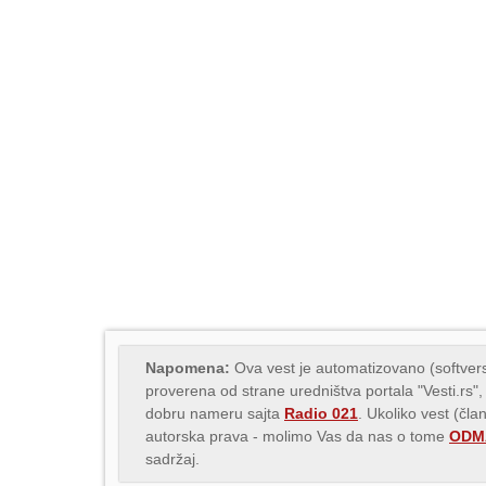
Napomena:
Ova vest je automatizovano (softvers
proverena od strane uredništva portala "Vesti.rs",
dobru nameru sajta
Radio 021
. Ukoliko vest (čla
autorska prava - molimo Vas da nas o tome
ODMA
sadržaj.