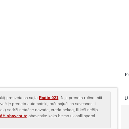
P
U
ki) preuzeta sa sajta
Radio 021
. Nije preneta ručno, niti
 već je preneta automatski, računajući na savesnost i
nak) sadrži netačne navode, vređa nekog, ili krši nečija
H obavestite
obavestite kako bismo uklonili sporni