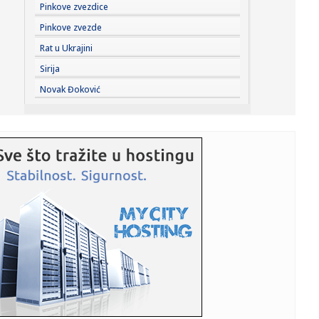
07:24:
Recept koji od bataka pravi gurmansko jelo
Pinkove zvezdice
Pinkove zvezde
07:23:
Everton doveo Kristijana Nergora: Iskusni Danac stigao iz
Rat u Ukrajini
Arsenal...
Sirija
07:23:
Šelton, Fonseka, Muzeti i Rud u trećem kolu u Montrealu
Novak Đoković
07:21:
AMSS izdao upozorenje – spremite se na gužve
07:21:
Suša prži usjeve u BiH, neizbježno poskupljenje hrane
07:21:
Smanjena proizvodnja struje u BiH, nema nestašica ni
poskupljenj...
07:20:
Najbogatije selo u Evropi nalazi se nadomak Srbije: Nižu
se pala...
07:18:
Vanredna situacija u delu opštine Kovin zbog požara u
Deliblats...
07:18:
Težak udes u Beogradu; Motociklista i suvozač teško
povređeni