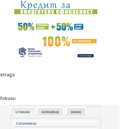
07:36:
Boravak Elfete Veseli na slobodi sumrak pravosuđa u BiH
07:32:
Tom Holand obara rekorde: "Spajdermen" mu doneo
honorar od kojeg ...
07:31:
Планирана искључења струје за ...
07:31:
Sedma godina kampa "Srbija te zove": Vučić danas
dočekuje mlad...
07:29:
FOTO: Prerušio se u Smrt i posmatrao pacijente bolnice,
retraga
pa uhap...
07:27:
Gof, Ribakina, Pegula i Jović u trećem kolu Toronta
 fokusu
07:26:
Infantino se pokajao i izvinio, ali ne napušta predsedničko
mes...
U FOKUSU
KATEGORIJE
ARHIVA
07:25:
Vučić danas na dočeku pripadnika MUP-a koji su
učestvovali u ...
Coronavirus