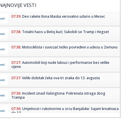
NAJNOVIJE VESTI
07:39:
Deo rakete Ilona Maska verovatno udario u Mesec
07:38:
Totalni haos u Beloj kući; Sukobili se Tramp i Hegset
07:38:
Motociklista i suvozač teško povređeni u udesu u Zemunu
07:37:
Automobili koji nude luksuz i performanse bez velike
cijene
07:37:
Veliki dobitak čeka ova tri znaka do 13. avgusta
07:36:
Incident iznad Vašingtona: Pokrenuta istraga zbog
Trampa
07:36:
Umjetnost i rukotvorine u srcu Banjaluke: Sajam kreativaca
do 10....
07:36:
Hirošima obilježila 81. godišnjicu atomskog
bombardovanja