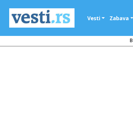
Vesti
Zabava
B