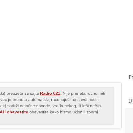
P
ki) preuzeta sa sajta
Radio 021
. Nije preneta ručno, niti
 već je preneta automatski, računajući na savesnost i
U
nak) sadrži netačne navode, vređa nekog, ili krši nečija
H obavestite
obavestite kako bismo uklonili sporni