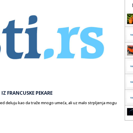
 IZ FRANCUSKE PEKARE
led deluju kao da traže mnogo umeća, ali uz malo strpljenja mogu