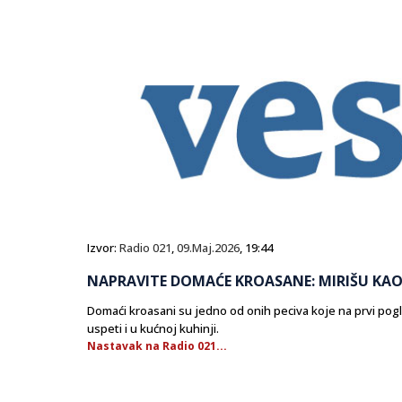
Izvor:
Radio 021
,
09.Maj.2026
, 19:44
NAPRAVITE DOMAĆE KROASANE: MIRIŠU KAO
Domaći kroasani su jedno od onih peciva koje na prvi pog
uspeti i u kućnoj kuhinji.
Nastavak na Radio 021...