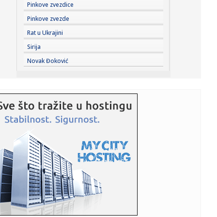
23:27:
Pre „Černobiljske molitve“, stavite ovu knjigu nobelovke na
Pinkove zvezdice
...
Pinkove zvezde
23:23:
Lavlje srce srpskih juniorki! Srbija u dramatičnoj završnici
Rat u Ukrajini
sr...
Sirija
23:22:
Moskvu čeka pakao: Izdato ozbiljno upozorenje; Oglasili
Novak Đoković
se meteo...
23:21:
Betis očitao lekciju Arsenalu
23:19:
Roma dovela autora najprljavijeg poteza na Mundijalu
23:09:
KECMANOVIĆ PAO POSLE MARATONA: Srbin dobio prvi
set, pa poklekao...
23:06:
Bibi rekao "ne" Trampu
23:01:
Slučaj Huse B. iz BiH pokrenuo “lavinu” u Kelnu, provjerava
...
23:01:
Recept za zdrave brauni kuglice od čokolade koje se ne
peku (VID...