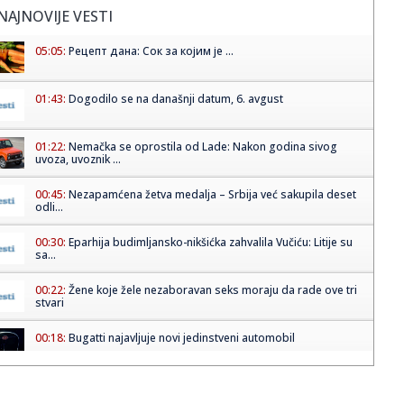
NAJNOVIJE VESTI
05:05:
Рецепт дана: Сок за којим је ...
01:43:
Dogodilo se na današnji datum, 6. avgust
01:22:
Nemačka se oprostila od Lade: Nakon godina sivog
uvoza, uvoznik ...
00:45:
Nezapamćena žetva medalja – Srbija već sakupila deset
odli...
00:30:
Eparhija budimljansko-nikšićka zahvalila Vučiću: Litije su
sa...
00:22:
Žene koje žele nezaboravan seks moraju da rade ove tri
stvari
00:18:
Bugatti najavljuje novi jedinstveni automobil
00:15:
Drama na plaži u Italiji! Doktorka iz Beograda pritrčala
turist...