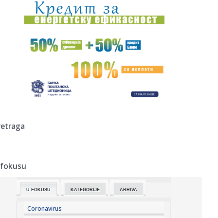
00:02:
Na današnji dan, 6. avgust
23:51:
Tri medalje za Srbiju na EP
23:47:
KIKS PANATINAIKOSA UPRKOS OGROMNIM ULAGANJIMA:
Grčki velikan vod...
23:46:
Tragedija kod Požarevca: Čovek stradao u požaru koji je
sam iz...
23:38:
Lara Gut-Behrami završila karijeru
retraga
23:35:
General Motors i SAIC produžili zajedničko ulaganje na još
20 ...
 fokusu
23:35:
Crveni alarm u Evropi: Rekordi padaju, reke presušuju,
požari b...
U FOKUSU
KATEGORIJE
ARHIVA
23:33:
Novi rat Anđeline Džoli i Breda Pita! Glumac traži da otkrije
...
Coronavirus