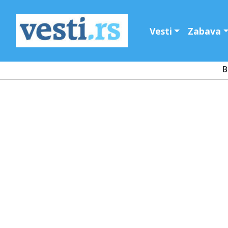
Vesti
Zabava
B