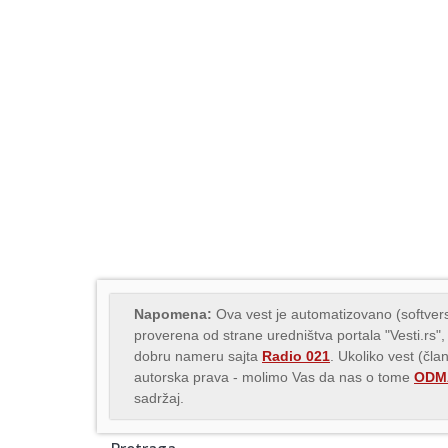
Napomena:
Ova vest je automatizovano (softvers
proverena od strane uredništva portala "Vesti.rs",
dobru nameru sajta
Radio 021
. Ukoliko vest (čla
autorska prava - molimo Vas da nas o tome
ODMA
sadržaj.