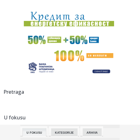
07:15:
Već počelo bildovanje nacionalnih mišića pred izbore 2026.
07:13:
Kolumbija dobila novog predsednika: Inauguracija uz
11.000 vojnik...
07:12:
Požar uništio prostorije i dokumentaciju ekološkog
udruženja ...
07:09:
Susret Vučića i Zelenskog: Ovo je program posete, evo šta
će ...
07:05:
Други августовски викенд стиже у ...
07:06:
Nizak vodostaj Dunava kod Budimpešte otkrio ostatke
Pretraga
nemačkih vo...
07:02:
Audi je u poslednjem trenutku odustao od kontroverznih
ručki na ...
U fokusu
07:00:
Barselona otkazala meč, dobro se zna zbog čega (FOTO)
U FOKUSU
KATEGORIJE
ARHIVA
07:00:
Američko-iranski rat i “slabosti” nosača aviona