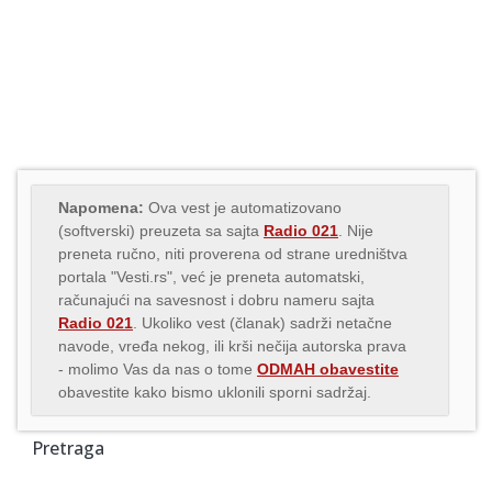
Napomena:
Ova vest je automatizovano
(softverski) preuzeta sa sajta
Radio 021
. Nije
preneta ručno, niti proverena od strane uredništva
portala "Vesti.rs", već je preneta automatski,
računajući na savesnost i dobru nameru sajta
Radio 021
. Ukoliko vest (članak) sadrži netačne
navode, vređa nekog, ili krši nečija autorska prava
- molimo Vas da nas o tome
ODMAH obavestite
obavestite kako bismo uklonili sporni sadržaj.
Pretraga