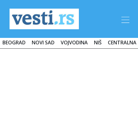
BEOGRAD
NOVI SAD
VOJVODINA
NIŠ
CENTRALNA 