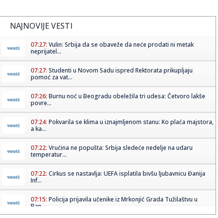
NAJNOVIJE VESTI
07:27:
Vulin: Srbija da se obaveže da neće prodati ni metak
neprijatel...
07:27:
Studenti u Novom Sadu ispred Rektorata prikupljaju
pomoć za vat...
07:26:
Burnu noć u Beogradu obeležila tri udesa: Četvoro lakše
povre...
07:24:
Pokvarila se klima u iznajmljenom stanu: Ko plaća majstora,
a ka...
07:22:
Vrućina ne popušta: Srbija sledeće nedelje na udaru
temperatur...
07:22:
Cirkus se nastavlja: UEFA isplatila bivšu ljubavnicu Đanija
Inf...
07:15:
Policija prijavila učenike iz Mrkonjić Grada Tužilaštvu u
Ban...