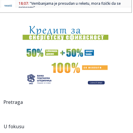
18:07:
"Vembanjama je presudan u reketu, mora fizički da se
pripremi"
18:05:
OTKRIVEN UZROK SMRTI BRENDONA KLARKA: Posle skoro
tri meseca stig...
18:01:
Ako redovno trenirate, evo zašto bi sauna mogla da
postane deo v...
18:01:
I Kokanović u nemilosti blokadera; Planiran za ministra
poljopri...
17:59:
Zvijer uhvaćena na Bilećkom jezeru! Dugačak 2 metra, težak
50...
17:59:
Evakuisano 20.000 ljudi zbog šumskog požara
17:51:
Nova medalja za Srbiju
Pretraga
17:47:
Iran se povukao?
U fokusu
17:45:
Steve Hackett i Steve Rothery objavili video za „Red Dragon“