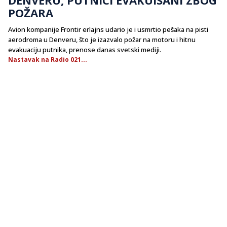
POŽARA
Avion kompanije Frontir erlajns udario je i usmrtio pešaka na pisti
aerodroma u Denveru, što je izazvalo požar na motoru i hitnu
evakuaciju putnika, prenose danas svetski mediji.
Nastavak na Radio 021...