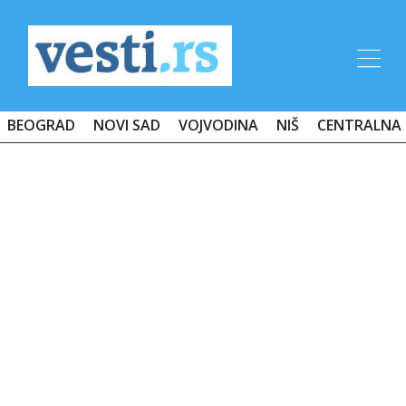
BEOGRAD
NOVI SAD
VOJVODINA
NIŠ
CENTRALNA 