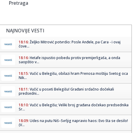
Pretraga
NAJNOVIJE VESTI
18:16:
Željko Mitrović potvrdio: Posle Anđele, pa Cara - i ovaj
čove...
18:16:
Hetafe ispustio pobedu protiv premijerligaša, a onda
saopštio v...
18:15:
Vučić u Belegišu, obilazi hram Prenosa moštiju Svetog oca
Nik...
18:11:
Vučić u poseti Belegišu! Građani srdačno dočekali
predsedni...
18:10:
Vučić u Belegišu; Veliki broj građana dočekao predsednika
Sr...
18:09:
Udes na putu Niš–Svrljig napravio haos: Evo šta se desilo!
(V...