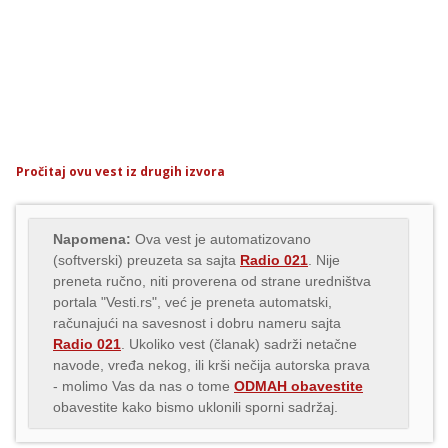
Pročitaj ovu vest iz drugih izvora
Napomena:
Ova vest je automatizovano
(softverski) preuzeta sa sajta
Radio 021
. Nije
preneta ručno, niti proverena od strane uredništva
portala "Vesti.rs", već je preneta automatski,
računajući na savesnost i dobru nameru sajta
Radio 021
. Ukoliko vest (članak) sadrži netačne
navode, vređa nekog, ili krši nečija autorska prava
- molimo Vas da nas o tome
ODMAH obavestite
obavestite kako bismo uklonili sporni sadržaj.