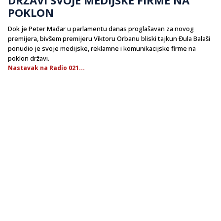
POKLON
Dok je Peter Mađar u parlamentu danas proglašavan za novog
premijera, bivšem premijeru Viktoru Orbanu bliski tajkun Đula Balaši
ponudio je svoje medijske, reklamne i komunikacijske firme na
poklon državi.
Nastavak na Radio 021...