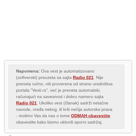
Napomena:
Ova vest je automatizovano
(softverski) preuzeta sa sajta
Radio 021
. Nije
preneta ručno, niti proverena od strane uredništva
portala "Vesti.rs", već je preneta automatski,
računajući na savesnost i dobru nameru sajta
Radio 021
. Ukoliko vest (članak) sadrži netačne
navode, vređa nekog, ili krši nečija autorska prava
- molimo Vas da nas o tome
ODMAH obavestite
obavestite kako bismo uklonili sporni sadržaj.