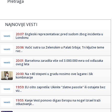
Pretraga
NAJNOVIJE VESTI
20:07:
Engleski reprezentativac pred sudom zbog incidenta u
Londonu
20:06:
Vučić sutra sa Zelenskim u Palati Srbija; Tri ključne teme
raz...
20:01:
Barselona zaradila više od 3.000.000 evra od odlazaka
ovog leta
20:00:
Na +40 stepeni u gradu nosimo ove lagane i šik
kombinacije
19:59:
EU ošto zapretila: Ukinite "zlatne pasoše" ili ostajete bez
viz...
19:55:
Kanje Vest ponovo digao Evropu na noge! Izrael traži
otkazivanje...