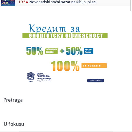
19:54:
Novosadski noćni bazar na Ribljoj pijaci
19:53:
BAŽDAR NAPUSTIO ŠPANIJU: Reprezentativac BiH ima novi
klub!
19:51:
Veliki požar kod Konjica ne posustaje: U pomoć upućeni
vatroga...
19:51:
Preminuo Vilijam Orbit: Sarađivao sa Madonom, Britni Spirs
i bro...
19:51:
Samed Baždar novi fudbaler Sent Trudena
19:51:
Nisu obični pacovi: Ove životinje otkrivaju mine i pronalaze
ob...
19:51:
Madona i Kajli Minog konačno snimile duet: Poslušajte
Pretraga
"Love Sen...
19:51:
Dunav na rekordno niskom nivou: Brodovi zapeli, pojavili
se velik...
U fokusu
19:51:
Odmor u Beogradu završio incidentom: S gošćama iz
Amerike "zar...