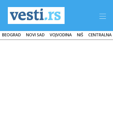
BEOGRAD
NOVI SAD
VOJVODINA
NIŠ
CENTRALNA 