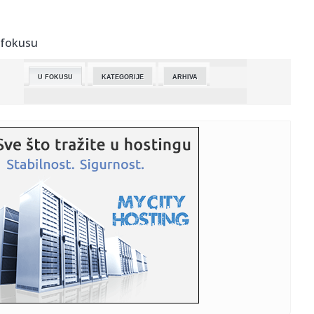
00:00:
Ambasada SAD u Bagdadu pozvala Amerikance da
odmah napuste Irak i...
 fokusu
23:56:
Da li je ovo kraj trke za titulu? Vest Hem odoleo napadima
Manče...
U FOKUSU
KATEGORIJE
ARHIVA
23:55:
Dreame proizveo "svoj Purosangue", razvija više od 1.900
KS
23:52:
Nova pravila Pošte Srbije za pakete iz inostranstva: Evo šta
...
23:47:
U Francuskoj u nedelju prvi krug lokalnih izbora
23:44:
Studenti blokirali radove u Vlasotincu
23:34:
NESTVARNE SCENE NA „STAMFORD BRIDŽU“: Igrači Čelsija
okru...
23:34:
VIDEO Uhapšen jer je vređao i napao aktiviste SNS u
Mirijevu: M...
23:34:
Odlazak Jirgena Habermasa: Gigant moderne filozofije,