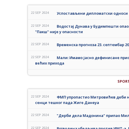
22 SEP 2024
Успостављени дипломатски односи С
22 SEP 2024
Водостај Дунава у Будимпешти опао
"Пакш" није у опасности
22 SEP 2024
Временска прогноза 23. септембар 20
22 SEP 2024
Мали: Имамо јасно дефинисане приор
већих прихода
SPOR
22 SEP 2024
ФМП упропастио Митровићев деби н
сенци тешког пада Жиге Данеуа
22 SEP 2024
"Дерби дела Мадонина" припао Мила
22 SEP 2024
Војводина убедљива против ИМТ-а, 