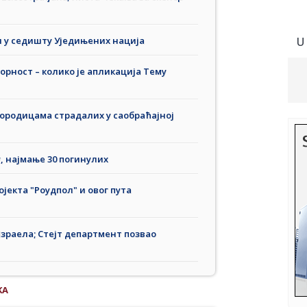
и у седишту Уједињених нација
U
орност – колико је апликација Тему
ородицама страдалих у саобраћајној
у, најмање 30 погинулих
јекта "Роудпол" и овог пута
зраела; Стејт департмент позвао
KA