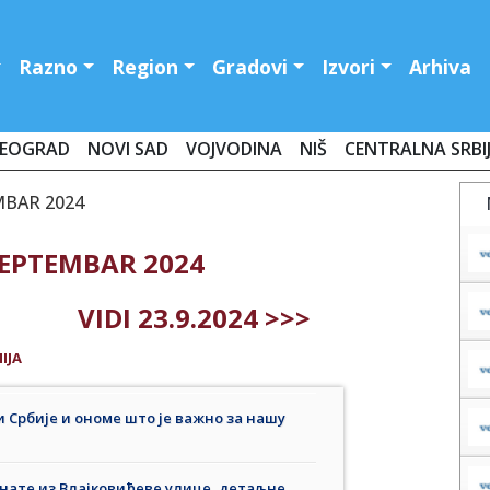
Razno
Region
Gradovi
Izvori
Arhiva
EOGRAD
NOVI SAD
VOJVODINA
NIŠ
CENTRALNA SRBI
MBAR 2024
SEPTEMBAR 2024
VIDI 23.9.2024 >>>
IJA
и Србије и ономе што је важно за нашу
нате из Влајковићеве улице, детаљне