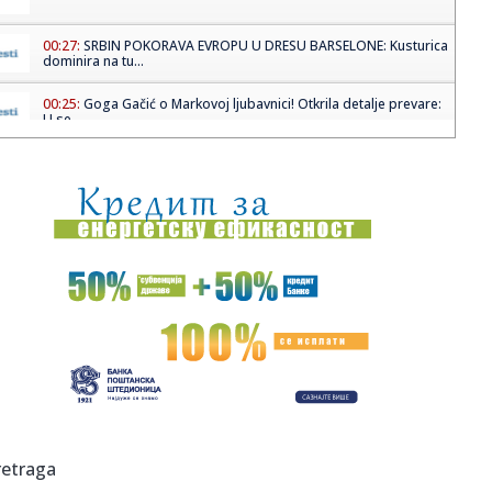
00:27:
SRBIN POKORAVA EVROPU U DRESU BARSELONE: Kusturica
dominira na tu...
00:25:
Goga Gačić o Markovoj ljubavnici! Otkrila detalje prevare:
U se...
00:16:
Duško Vujošević hitno hospitalizovan!
00:14:
Liverpul aktivirao klauzulu u Alisonovom ugovoru
00:10:
Pljuskovi u nedelju stižu u ove delove Srbije: Moguća je i
grml...
00:04:
"Obezbeđenje, brzo!" Ceca prekinula koncert u Čačku!
00:04:
Neodlučni osmaci i maturanti imaju rešenje: Besplatan
test otkr...
00:02:
MAKSIMALNE I NEZAUSTAVLJIVE: Srbija pokorila Portugal,
retraga
„Lavice...