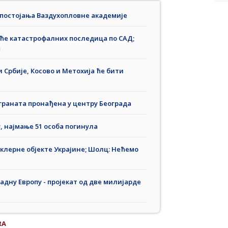
 постојања Ваздухопловне академије
иће катастрофалних последица по САД;
а
и Србије, Косово и Метохија ће бити
раната пронађена у центру Београда
, најмање 51 особа погинула
клерне објекте Украјине; Шолц: Нећемо
адну Европу - пројекат од две милијарде
RA