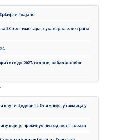
рбије и Гвајане
 за 33 центиметара, нуклеарна електрана
24.
итете до 2027. године, ребаланс због
T
а клупи Цедевита Олимпије, утакмица у
ну који је прекинуо низ од шест пораза
Раднички у Нишу бољи од Спартака