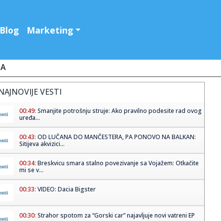
Blog
Marketing
JA
NAJNOVIJE VESTI
00:49:
Smanjite potrošnju struje: Ako pravilno podesite rad ovog
uređa...
00:43:
OD LUČANA DO MANČESTERA, PA PONOVO NA BALKAN:
Sitijeva akvizici...
00:34:
Breskvicu smara stalno povezivanje sa Vojažem: Otkačite
mi se v...
00:33:
VIDEO: Dacia Bigster
00:30:
Strahor spotom za “Gorski car” najavljuje novi vatreni EP