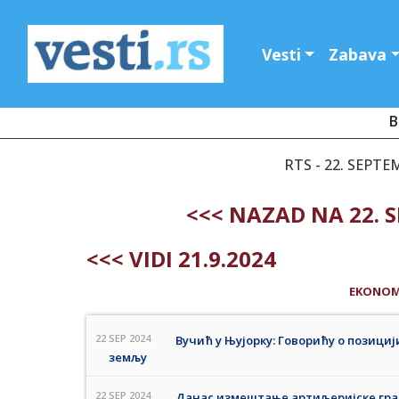
Vesti
Zabava
B
RTS - 22. SEPTE
<<< NAZAD NA 22. 
<<< VIDI 21.9.2024
EKONOM
22 SEP 2024
Вучић у Њујорку: Говорићу о позициј
земљу
22 SEP 2024
Данас измештање артиљеријске гра