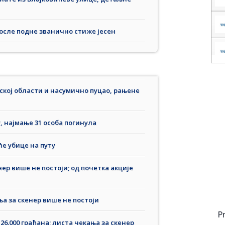
после подне званично стиже јесен
ској области и насумично пуцао, рањене
, најмање 31 особа погинула
ће убице на путу
ер више не постоји; од почетка акције
а за скенер више не постоји
P
6.000 грађана; листа чекања за скенер