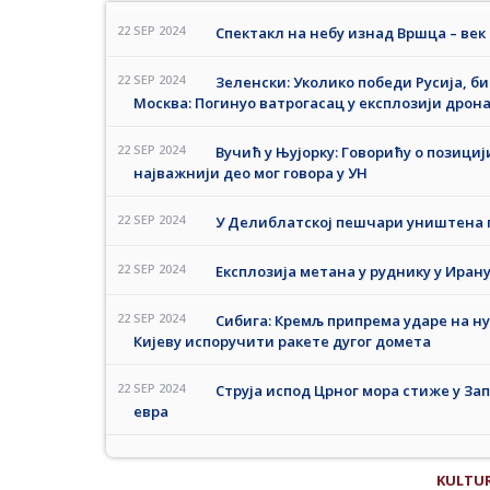
22 SEP 2024
Спектакл на небу изнад Вршца – век
22 SEP 2024
Зеленски: Уколико победи Русија, б
Москва: Погинуо ватрогасац у експлозији дрон
22 SEP 2024
Вучић у Њујорку: Говорићу о позициј
најважнији део мог говора у УН
22 SEP 2024
У Делиблатској пешчари уништена г
22 SEP 2024
Експлозија метана у руднику у Ирану
22 SEP 2024
Сибига: Кремљ припрема ударе на ну
Кијеву испоручити ракете дугог домета
22 SEP 2024
Струја испод Црног мора стиже у Зап
евра
KULTU