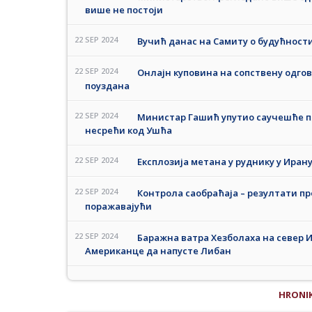
више не постоји
22 SEP 2024
Вучић данас на Самиту о будућност
22 SEP 2024
Онлајн куповина на сопствену одгов
поуздана
22 SEP 2024
Министар Гашић упутио саучешће п
несрећи код Ушћа
22 SEP 2024
Експлозија метана у руднику у Иран
22 SEP 2024
Контрола саобраћаја – резултати про
поражавајући
22 SEP 2024
Баражна ватра Хезболаха на север И
Американце да напусте Либан
HRONI