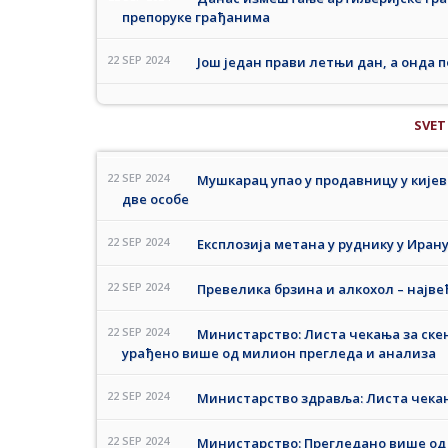
препоруке грађанима
22 SEP 2024
Још један прави летњи дан, а онда 
SVET
22 SEP 2024
Мушкарац упао у продавницу у кијев
две особе
22 SEP 2024
Експлозија метана у руднику у Ирану
22 SEP 2024
Превелика брзина и алкохол – најве
22 SEP 2024
Министарство: Листа чекања за скен
урађено више од милион прегледа и анализа
22 SEP 2024
Министарство здравља: Листа чекањ
22 SEP 2024
Министарство: Прегледано више од 2