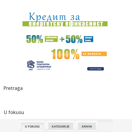
19:51:
Preminuo Vilijam Orbit: Sarađivao sa Madonom, Britni Spirs
i bro...
19:51:
Samed Baždar novi fudbaler Sent Trudena
19:51:
Nisu obični pacovi: Ove životinje otkrivaju mine i pronalaze
ob...
19:51:
Madona i Kajli Minog konačno snimile duet: Poslušajte
"Love Sen...
19:51:
Dunav na rekordno niskom nivou: Brodovi zapeli, pojavili
se velik...
19:51:
Odmor u Beogradu završio incidentom: S gošćama iz
Pretraga
Amerike "zar...
19:51:
Volkswagen sprema zaokret, planira prvi pikap proizveden
u Americ...
U fokusu
19:49:
Veliki požar u Grudama: Gori više od 40 hektara,
angažovani Ai...
U FOKUSU
KATEGORIJE
ARHIVA
19:49:
Šta od voća smijete unijeti u Hrvatsku iz BiH: Kazne mogu