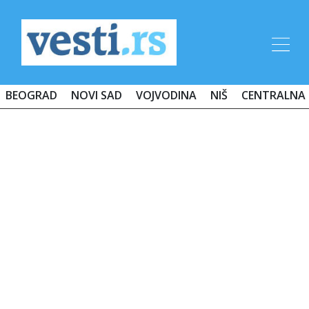
BEOGRAD
NOVI SAD
VOJVODINA
NIŠ
CENTRALNA 