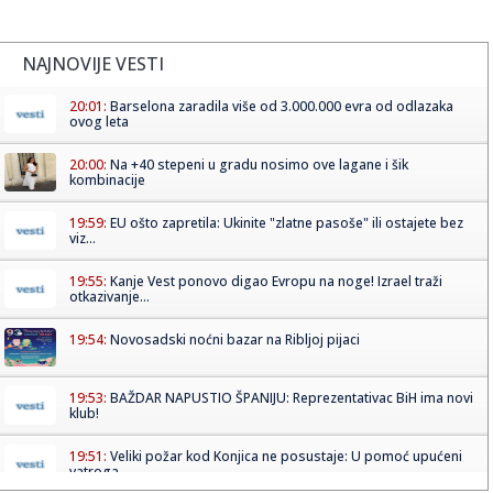
NAJNOVIJE VESTI
20:01:
Barselona zaradila više od 3.000.000 evra od odlazaka
ovog leta
20:00:
Na +40 stepeni u gradu nosimo ove lagane i šik
kombinacije
19:59:
EU ošto zapretila: Ukinite "zlatne pasoše" ili ostajete bez
viz...
19:55:
Kanje Vest ponovo digao Evropu na noge! Izrael traži
otkazivanje...
19:54:
Novosadski noćni bazar na Ribljoj pijaci
19:53:
BAŽDAR NAPUSTIO ŠPANIJU: Reprezentativac BiH ima novi
klub!
19:51:
Veliki požar kod Konjica ne posustaje: U pomoć upućeni
vatroga...