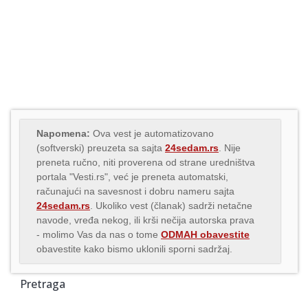
Napomena:
Ova vest je automatizovano
(softverski) preuzeta sa sajta
24sedam.rs
. Nije
preneta ručno, niti proverena od strane uredništva
portala "Vesti.rs", već je preneta automatski,
računajući na savesnost i dobru nameru sajta
24sedam.rs
. Ukoliko vest (članak) sadrži netačne
navode, vređa nekog, ili krši nečija autorska prava
- molimo Vas da nas o tome
ODMAH obavestite
obavestite kako bismo uklonili sporni sadržaj.
Pretraga