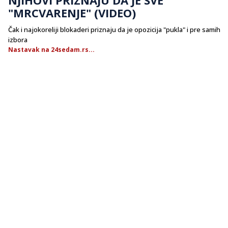
"MRCVARENJE" (VIDEO)
Čak i najokoreliji blokaderi priznaju da je opozicija "pukla" i pre samih
izbora
Nastavak na 24sedam.rs...