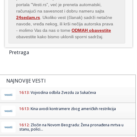
portala "Vesti.rs", već je preneta automatski,
računajući na savesnost i dobru nameru sajta
24sedam.rs
. Ukoliko vest (članak) sadrži netačne
navode, vređa nekog, ili krši nečija autorska prava
- molimo Vas da nas o tome
ODMAH obavestite
obavestite kako bismo uklonili sporni sadržaj.
Pretraga
NAJNOVIJE VESTI
16:13:
Vojvodina odbila Zvezdu za Sukačeva
16:13:
Kina uvodi kontramere zbog američkih restrikcija
16:12:
Zločin na Novom Beogradu: Žena pronađena mrtva u
stanu, polici...