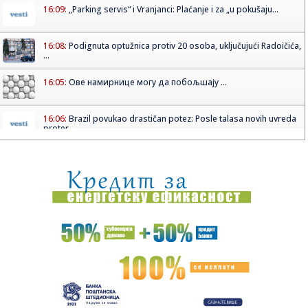
16:09:
„Parking servis“ i Vranjanci: Plaćanje i za „u pokušaju...
16:08:
Podignuta optužnica protiv 20 osoba, uključujući Radoičića,
...
16:05:
Ове намирнице могу да побољшају ...
16:06:
Brazil povukao drastičan potez: Posle talasa novih uvreda
proter...
16:05:
VIDEO: 2026 Ford Mustang GT
16:03:
SAD uputile zahtev za izručenje iranskog hakera
uhapšenog u Crn...
16:03:
Dok se Mali hvali viškom, manjak u državnoj kasi milijardu
evra
16:02:
Sombor u 15 sati najtopliji u Vojvodini - izmereno 40
stepeni
16:02:
"Noćna mora" poručuje Mediću: "Smiri se"