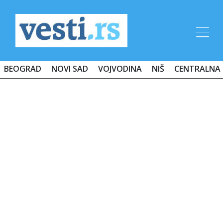
BEOGRAD
NOVI SAD
VOJVODINA
NIŠ
CENTRALNA 