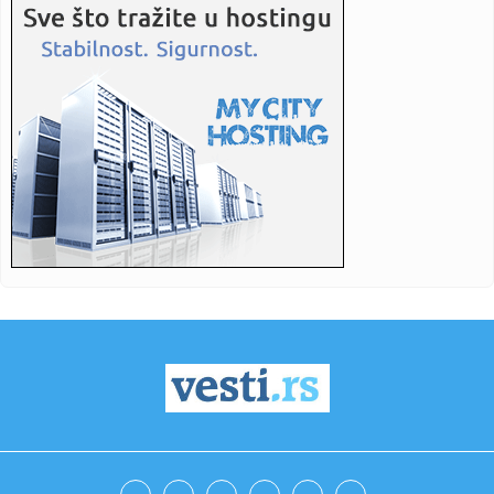
15:52:
NIKOLIĆ GA ŽELI: AEK krenuo po njega, bivši vezista
Partizana ...
15:47:
Tužilaštvo traži od Advokatske komore da reaguje zbog
tvrdnji ...
15:45:
ANS o tvrdnjama protiv policije posle Valjeva: "Istina ne
sme bit...
15:45:
Eurojust podržao državu Srbiju i rad naše policije
15:45:
Omri Glazer doživeo saobraćajnu nezgodu u Izraelu
15:43:
OPREZ: Crveni meteo alarm na snazi u Pčinjskom okrugu
15:42:
Zemun fest 2026 od 19. do 23. avgusta
15:42:
Kina na nogama; Stiže trinaesti tajfun; Evakuacije su već
poče...
15:41:
Stigli rezultati obdukcije Vladimira Cvijana: Tužilaštvo