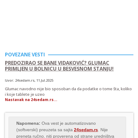
POVEZANE VESTI
PREDOZIRAO SE BANE VIDAKOVIĆ? GLUMAC
PRIMLJEN U BOLNICU U BESVESNOM STANJU!
Izvor:
24sedam.rs
, 11.Jul.2025
Glumac navodno nije bio sposoban da da podatke o tome šta, koliko
i koje tablete je uzeo
Nastavak na 24sedam.rs...
Napomena:
Ova vest je automatizovano
(softverski) preuzeta sa sajta
24sedam.rs
. Nije
preneta ručno, niti proverena od strane uredništva