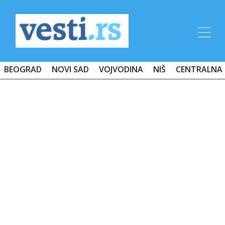
BEOGRAD
NOVI SAD
VOJVODINA
NIŠ
CENTRALNA 