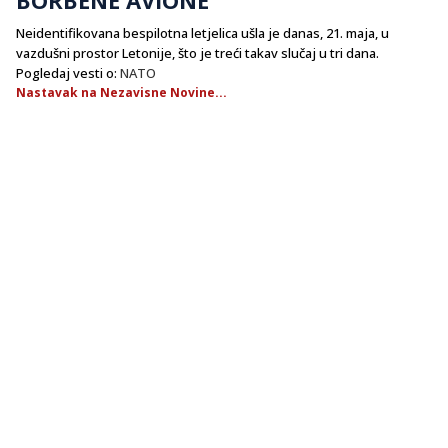
Neidentifikovana bespilotna letjelica ušla je danas, 21. maja, u
vazdušni prostor Letonije, što je treći takav slučaj u tri dana.
Pogledaj vesti o:
NATO
Nastavak na Nezavisne Novine...