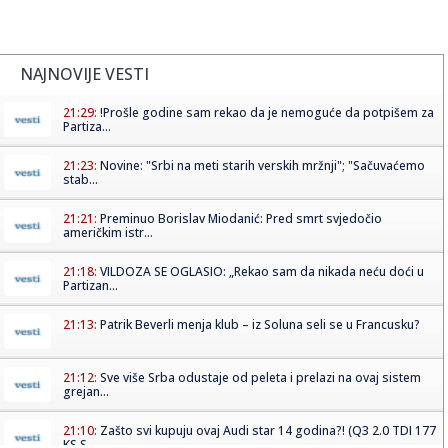
NAJNOVIJE VESTI
21:29:
!Prošle godine sam rekao da je nemoguće da potpišem za
Partiza...
21:23:
Novine: "Srbi na meti starih verskih mržnji"; "Sačuvaćemo
stab...
21:21:
Preminuo Borislav Miodanić: Pred smrt svjedočio
američkim istr...
21:18:
VILDOZA SE OGLASIO: „Rekao sam da nikada neću doći u
Partizan...
21:13:
Patrik Beverli menja klub – iz Soluna seli se u Francusku?
21:12:
Sve više Srba odustaje od peleta i prelazi na ovaj sistem
grejan...
21:10:
Zašto svi kupuju ovaj Audi star 14 godina?! (Q3 2.0 TDI 177
KS S...