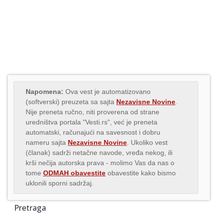
Napomena:
Ova vest je automatizovano
(softverski) preuzeta sa sajta
Nezavisne Novine
.
Nije preneta ručno, niti proverena od strane
uredništva portala "Vesti.rs", već je preneta
automatski, računajući na savesnost i dobru
nameru sajta
Nezavisne Novine
. Ukoliko vest
(članak) sadrži netačne navode, vređa nekog, ili
krši nečija autorska prava - molimo Vas da nas o
tome
ODMAH obavestite
obavestite kako bismo
uklonili sporni sadržaj.
Pretraga