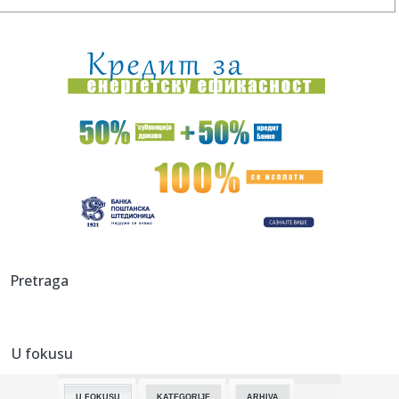
21:07:
Vojska je upala
21:01:
Ova frizura je idealna za letnje vrućine i ne pomera se ceo
dan
21:00:
Orlići izgubili na samom kraju: Novi poraz kadeta, ovaj je
bio p...
20:57:
Prvi korak ka "islamskom NATO-u"? Da li je odbrambeni
sporazum Tu...
20:57:
Murinjo izmešao karte – Real slavio u Budimpešti
20:55:
Kejt Bekinsejl je ovu ulogu prihvatila kao "lični
Pretraga
eksperiment": ...
20:54:
Od danas novi iznosi akciza na cigarete i rezani duvan
U fokusu
20:54:
(POLUVREME) KATAI SLOMIO PAZARCE: Crvena zvezda tek u
završnici ...
U FOKUSU
KATEGORIJE
ARHIVA