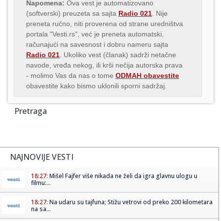
Napomena:
Ova vest je automatizovano
(softverski) preuzeta sa sajta
Radio 021
. Nije
preneta ručno, niti proverena od strane uredništva
portala "Vesti.rs", već je preneta automatski,
računajući na savesnost i dobru nameru sajta
Radio 021
. Ukoliko vest (članak) sadrži netačne
navode, vređa nekog, ili krši nečija autorska prava
- molimo Vas da nas o tome
ODMAH obavestite
obavestite kako bismo uklonili sporni sadržaj.
Pretraga
NAJNOVIJE VESTI
18:27:
Mišel Fajfer više nikada ne želi da igra glavnu ulogu u
filmu:...
18:27:
Na udaru su tajfuna; Stižu vetrovi od preko 200 kilometara
na sa...