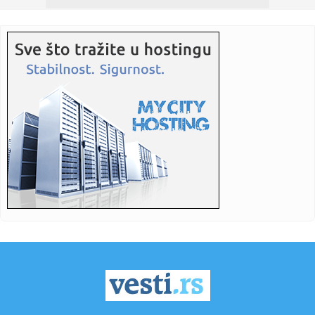
18:00:
Ministarka: Brza pruga između Beograda i Budimpešte
trebalo bi ...
18:00:
Beat (Belew, Levin, Vai, Bozzio) najavili turneju u jesen 2026.
g...
17:52:
Rasim Ljajić otkrio pozadinu haosa u Partizanu: Jedan čovek
se ...
17:50:
Optužnica protiv 20 osoba za ratne zločine u Đakovici,
među n...
17:47:
Snažan pljusak se sručio na Beograd; Oglasio se RHMZ – i
ovi ...
17:45:
Stranka Istina predlaže pravo na bolovanje radi nege
kućnih lju...
17:45:
More kod Italije toplije nego ikad: Ligursko more prešlo 30
step...
17:44:
Vučić: Izbori mogu biti raspisani u narednim danima ili
nedelja...
17:43:
Ratovi, nafta i El Ninjo stvaraju "savršenu oluju" za cijene