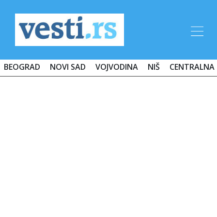
BEOGRAD
NOVI SAD
VOJVODINA
NIŠ
CENTRALNA 