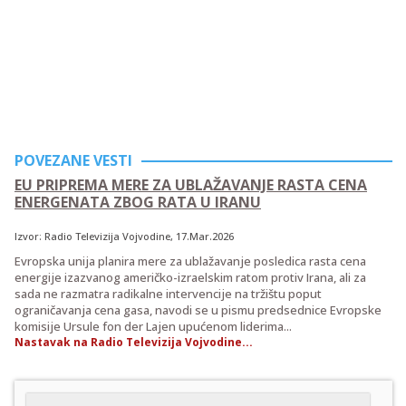
POVEZANE VESTI
EU PRIPREMA MERE ZA UBLAŽAVANJE RASTA CENA
ENERGENATA ZBOG RATA U IRANU
Izvor:
Radio Televizija Vojvodine
, 17.Mar.2026
Evropska unija planira mere za ublažavanje posledica rasta cena
energije izazvanog američko-izraelskim ratom protiv Irana, ali za
sada ne razmatra radikalne intervencije na tržištu poput
ograničavanja cena gasa, navodi se u pismu predsednice Evropske
komisije Ursule fon der Lajen upućenom liderima...
Nastavak na Radio Televizija Vojvodine...