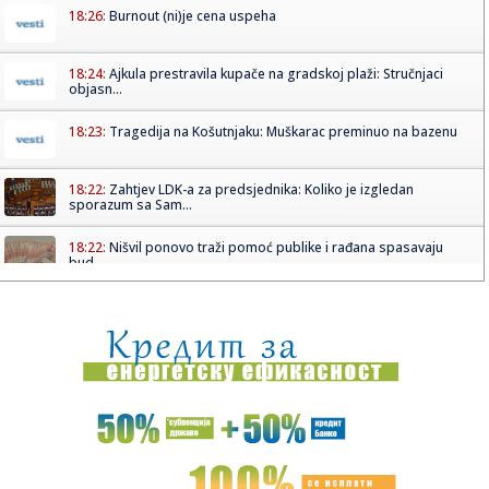
18:26:
Burnout (ni)je cena uspeha
18:24:
Ajkula prestravila kupače na gradskoj plaži: Stručnjaci
objasn...
18:23:
Tragedija na Košutnjaku: Muškarac preminuo na bazenu
18:22:
Zahtjev LDK-a za predsjednika: Koliko je izgledan
sporazum sa Sam...
18:22:
Nišvil ponovo traži pomoć publike i rađana spasavaju
bud...
18:21:
Starenje ugrožava penzione sisteme u Evropi
18:20:
Kenan o rastanku sa Zvezdom: "Ne zameram nikome, to je
posao"
18:18:
Rodri izazvao tektonski potres - odjavio Real i rekao DA
Barselon...
18:16:
Vučić će ugostiti Zelenskog: Poznato kada stiže u Beograd