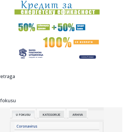
08:32:
Užas na Zvezdari: Muškarac napadnut na ulici, pa glavom
udario ...
08:31:
Prodali scenario za 600.000 dolara, a godinu kasnije
skoro bankro...
08:31:
Srbija budući most Evrope: Zelenski i Vučić otvaraju vrata
nov...
08:31:
Poraz Hetafea – stigao štoper
08:28:
Analitičar naklonjen blokaderima: "Vučić prvo ide na
retraga
parlament...
08:28:
Detalji drame Luke Dončića i Anamarije: Bivša ga udarila
gde n...
 fokusu
08:27:
Preokret u FIFA: Argentina javno podržala Infantina!
U FOKUSU
KATEGORIJE
ARHIVA
08:26:
Смањен бродски саобраћај кроз ...
Coronavirus