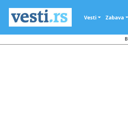
Vesti
Zabava
B