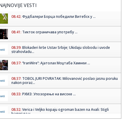
NAJNOVIJE VESTI
08:42:
Фудбалери Борца победили Витебск у ...
08:41:
Тикток ограничава употребу ...
08:39:
Blokaderi krše Ustav Srbije; Ukidaju slobodu i uvode
strahovladu...
08:37:
“IranWire”: Ајатолах Моџтаба Хамнеи ...
08:37:
TOBOL JURI POVRATAK: Milovanović poslao jasnu poruku
nakon poraz...
08:33:
РХМЗ: Упозорење на високе ...
08:32:
Verica i Veljko kopaju ogroman bazen na Avali: Stigli
bageri na v...
08:30:
Фудбалери Партизана декласирали ...