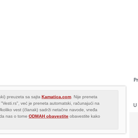
P
ki) preuzeta sa sajta
Kamatica.com
. Nije preneta
 "Vesti.rs", već je preneta automatski, računajući na
U
Ukoliko vest (članak) sadrži netačne navode, vređa
s da nas o tome
ODMAH obavestite
obavestite kako