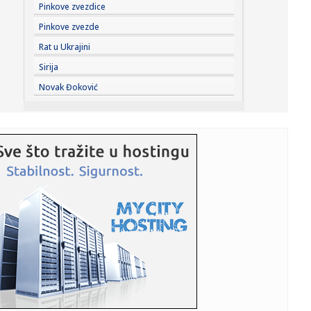
08:25:
U većem delu Srbije bez restrikcija vode
Pinkove zvezdice
Pinkove zvezde
08:24:
Радосне вести из Бетаније, Нови Сад ...
Rat u Ukrajini
Sirija
08:20:
Размена уџбеника у суботу, 8. ...
Novak Đoković
08:18:
Вучић: Људи разумеју колико је неко ...
08:18:
Partizan na skeneru B92.sport: Sekov u poželjnom paketu
– Kost...
08:18:
Požari u Srbiji i dalje bukte; Evo gde je najteža situacija
FOT...
08:16:
HETAFE SPREMA BOMBU PRED PARTIZAN: U Madrid stiže
vezista plaće...
08:14:
Изложба Наде Кажић „Врт за моју ...
08:13:
U Deliblatskoj peščari jutros bolja situacija, na Žaračkoj
pl...