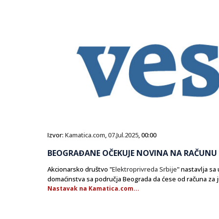
Izvor:
Kamatica.com
,
07.Jul.2025
, 00:00
BEOGRAĐANE OČEKUJE NOVINA NA RAČUNU 
Akcionarsko društvo "
Elektroprivreda Srbije
" nastavlja s
domaćinstva sa područja Beograda da ćese od računa za ju
Nastavak na Kamatica.com...