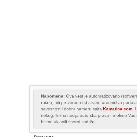
Napomena:
Ova vest je automatizovano (softvers
ručno, niti proverena od strane uredništva portala
savesnost i dobru nameru sajta
Kamatica.com
. 
nekog, ili krši nečija autorska prava - molimo Va
bismo uklonili sporni sadržaj.