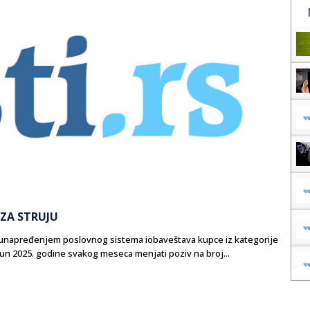
ZA STRUJU
a unapređenjem poslovnog sistema iobaveštava kupce iz kategorije
n 2025. godine svakog meseca menjati poziv na broj...