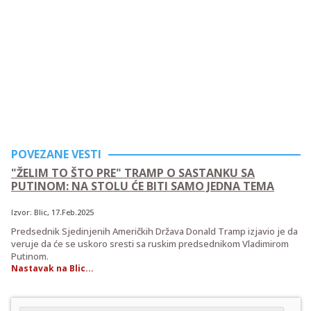
POVEZANE VESTI
"ŽELIM TO ŠTO PRE" TRAMP O SASTANKU SA
PUTINOM: NA STOLU ĆE BITI SAMO JEDNA TEMA
Izvor:
Blic
, 17.Feb.2025
Predsednik Sjedinjenih Američkih Država Donald Tramp izjavio je da
veruje da će se uskoro sresti sa ruskim predsednikom Vladimirom
Putinom.
Nastavak na Blic...