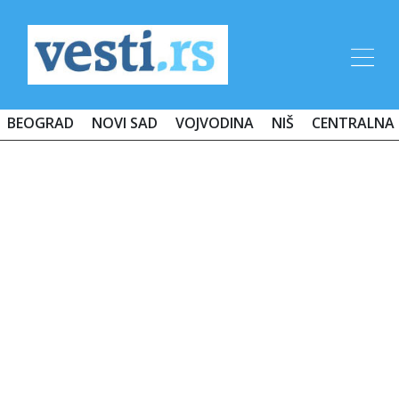
BEOGRAD
NOVI SAD
VOJVODINA
NIŠ
CENTRALNA 