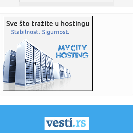
08:17:
Uvode nova pravila: Kompanije više neće moći nasumično
da zov...
08:16:
200 na sat: Novi korak ka brzoj pruzi Beograd-Niš, traži se
izv...
08:15:
Deseta Velikogradištanska Gitarijada: Jubilej u znaku
rokenrola
08:14:
Deo Limana, NIS, Spens i Merkator mogu imati otežano
snabdevanje...
08:14:
Prvo skoči, pa reci Hetafe
08:12:
Istorijska odluka u Americi: Ova država sada dozvoljava
pacijent...
08:09:
Предавање “Српска црква у ...
08:11:
Vučić danas sa učesnicima kampa „Srbija te zove 2026“