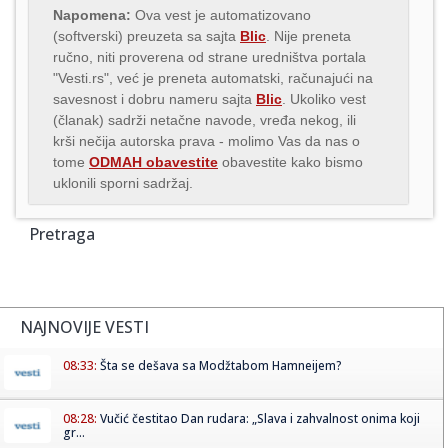
Napomena:
Ova vest je automatizovano
(softverski) preuzeta sa sajta
Blic
. Nije preneta
ručno, niti proverena od strane uredništva portala
"Vesti.rs", već je preneta automatski, računajući na
savesnost i dobru nameru sajta
Blic
. Ukoliko vest
(članak) sadrži netačne navode, vređa nekog, ili
krši nečija autorska prava - molimo Vas da nas o
tome
ODMAH obavestite
obavestite kako bismo
uklonili sporni sadržaj.
Pretraga
NAJNOVIJE VESTI
08:33:
Šta se dešava sa Modžtabom Hamneijem?
08:28:
Vučić čestitao Dan rudara: „Slava i zahvalnost onima koji
gr...