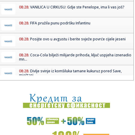
08:28:
VANILICA U CIRKUSU: Gdje ste Penelope, ima li vas još?
08:28:
FIFA pružila punu podršku Infantinu
08:28:
Posijte ovo u avgustu i berite svježe povrće cijele jeseni
08:28:
Coca-Cola bilježi milijarde prihoda, ključ uspjeha iznenadio
mn...
08:28:
Divlje svinje iz komšiluka tamane kukuruz pored Save,
mještani ...
08:28:
Češki "Volklore" osvojio studentskog Oskara
08:28:
Eksplodirala plinska boca kod Doboja, gorjelo i nisko
rastinje
08:28:
Ema Heming otvoreno o životu uz Brusa Vilisa
08:28:
Gruzija u mraku: Treći put za dvije nedjelje