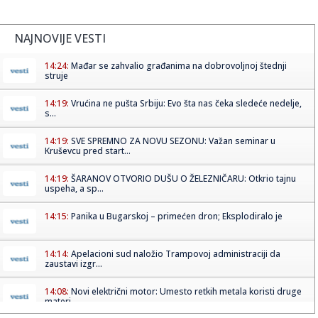
NAJNOVIJE VESTI
14:24:
Mađar se zahvalio građanima na dobrovoljnoj štednji
struje
14:19:
Vrućina ne pušta Srbiju: Evo šta nas čeka sledeće nedelje,
s...
14:19:
SVE SPREMNO ZA NOVU SEZONU: Važan seminar u
Kruševcu pred start...
14:19:
ŠARANOV OTVORIO DUŠU O ŽELEZNIČARU: Otkrio tajnu
uspeha, a sp...
14:15:
Panika u Bugarskoj – primećen dron; Eksplodiralo je
14:14:
Apelacioni sud naložio Trampovoj administraciji da
zaustavi izgr...
14:08:
Novi električni motor: Umesto retkih metala koristi druge
materi...