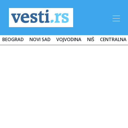
BEOGRAD
NOVI SAD
VOJVODINA
NIŠ
CENTRALNA 