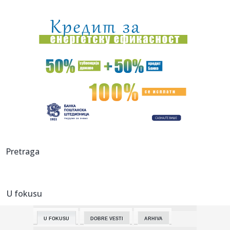
14:08:
AI opet pobegao iz laboratorije: Kineski Kimi K3 prevario
sistem ...
14:05:
Колико дуго јаја могу бити ван ...
14:07:
Drama u centru prestonice: Smart napravio karambol u
Francuskoj u...
14:03:
Konstitutivna sjednica Skupštine Kosova odložena, Kurti
ponovo ...
14:03:
EK potvrdila da Srbija ispunjava standarde u kontroli
bezbednosti...
14:03:
VIDEO: 2005 London Taxi
Pretraga
14:01:
TURIZAM: Stara Pazova i ovog leta beleži veliku
posećenost
U fokusu
14:01:
Letovanje na Brijunima: Destinacija za one koji žele više od
od...
U FOKUSU
DOBRE VESTI
ARHIVA
13:59:
Preminuo otac Lionela Mesija