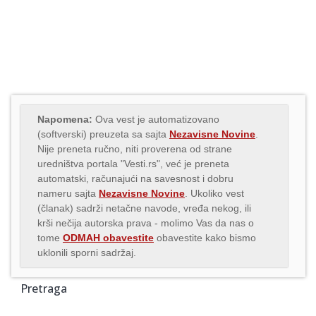
Napomena:
Ova vest je automatizovano
(softverski) preuzeta sa sajta
Nezavisne Novine
.
Nije preneta ručno, niti proverena od strane
uredništva portala "Vesti.rs", već je preneta
automatski, računajući na savesnost i dobru
nameru sajta
Nezavisne Novine
. Ukoliko vest
(članak) sadrži netačne navode, vređa nekog, ili
krši nečija autorska prava - molimo Vas da nas o
tome
ODMAH obavestite
obavestite kako bismo
uklonili sporni sadržaj.
Pretraga