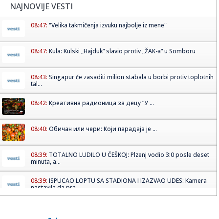
NAJNOVIJE VESTI
08:47:
"Velika takmičenja izvuku najbolje iz mene"
08:47:
Kula: Kulski „Hajduk“ slavio protiv „ŽAK-a“ u Somboru
08:43:
Singapur će zasaditi milion stabala u borbi protiv toplotnih
tal...
08:42:
Креативна радионица за децу “У ...
08:40:
Обичан или чери: Који парадајз је ...
08:39:
TOTALNO LUDILO U ČEŠKOJ: Plzenj vodio 3:0 posle deset
minuta, a...
08:39:
ISPUCAO LOPTU SA STADIONA I IZAZVAO UDES: Kamera
nastavila da pra...
08:39:
Odžaci: Đaković i Beriša posetili „Tortijadu“ u Laliću