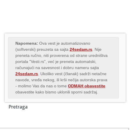
Napomena:
Ova vest je automatizovano
(softverski) preuzeta sa sajta
24sedam.rs
. Nije
preneta ručno, niti proverena od strane uredništva
portala "Vesti.rs", već je preneta automatski,
računajući na savesnost i dobru nameru sajta
24sedam.rs
. Ukoliko vest (članak) sadrži netačne
navode, vređa nekog, ili krši nečija autorska prava
- molimo Vas da nas o tome
ODMAH obavestite
obavestite kako bismo uklonili sporni sadržaj.
Pretraga