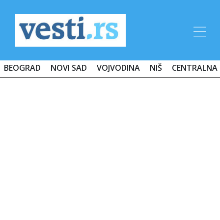
BEOGRAD
NOVI SAD
VOJVODINA
NIŠ
CENTRALNA 