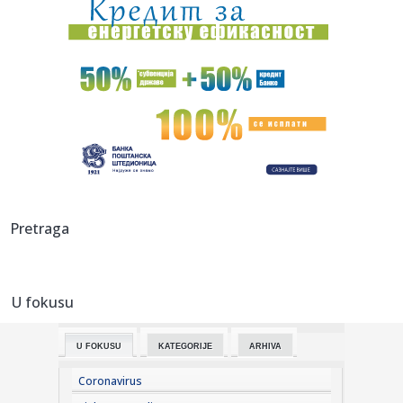
08:38:
Jeziv napad u Beogradu: Devojka (18) povređena nožem!
08:38:
Сајам екологије на Новосадском ...
08:37:
Leto se ne predaje, i narednih dana sunčano i veoma toplo
08:35:
On je zvanično najbolji mladi trubač u Guči: "Nastaviću da
ra...
08:33:
Vučić danas obilazi radove na rekonstrukciji Starog
Pretraga
železničk...
08:33:
Osumnjičeni za pucnjavu na policiju i krađu vozila na auto-
putu...
U fokusu
08:33:
VIDEO: Južnokorejska letelica snimila krater koji je raketa
Spac...
U FOKUSU
KATEGORIJE
ARHIVA
08:33:
Pitomi, tužni Dunav i vonj osušenog mulja: BBC u Bezdanu
Coronavirus