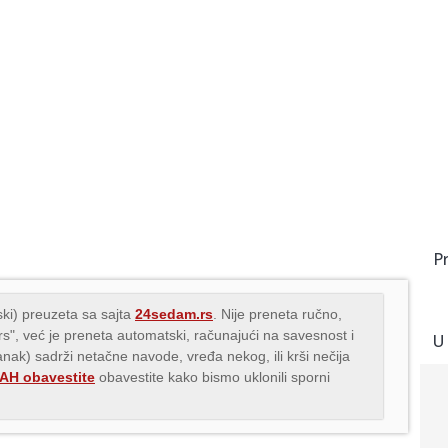
P
ki) preuzeta sa sajta
24sedam.rs
. Nije preneta ručno,
.rs", već je preneta automatski, računajući na savesnost i
U
lanak) sadrži netačne navode, vređa nekog, ili krši nečija
H obavestite
obavestite kako bismo uklonili sporni