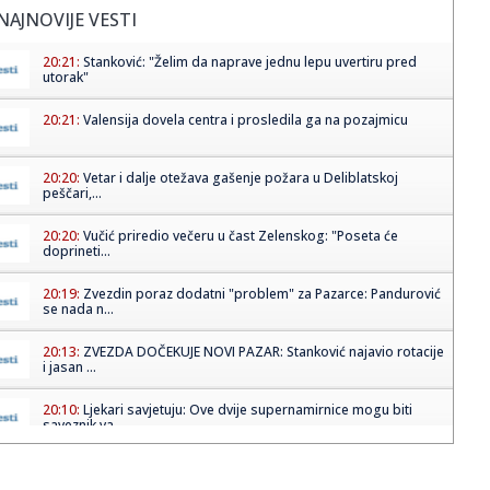
NAJNOVIJE VESTI
20:21:
Stanković: "Želim da naprave jednu lepu uvertiru pred
utorak"
20:21:
Valensija dovela centra i prosledila ga na pozajmicu
20:20:
Vetar i dalje otežava gašenje požara u Deliblatskoj
peščari,...
20:20:
Vučić priredio večeru u čast Zelenskog: "Poseta će
doprineti...
20:19:
Zvezdin poraz dodatni "problem" za Pazarce: Pandurović
se nada n...
20:13:
ZVEZDA DOČEKUJE NOVI PAZAR: Stanković najavio rotacije
i jasan ...
20:10:
Ljekari savjetuju: Ove dvije supernamirnice mogu biti
saveznik va...
20:07:
Engleski reprezentativac pred sudom zbog incidenta u
Londonu