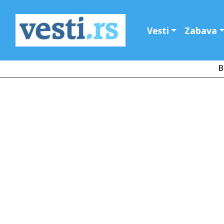
Vesti
Zabava
B