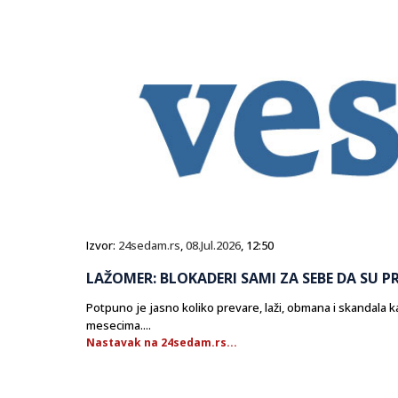
Izvor:
24sedam.rs
,
08.Jul.2026
, 12:50
LAŽOMER: BLOKADERI SAMI ZA SEBE DA SU P
Potpuno je jasno koliko prevare, laži, obmana i skandala kao
mesecima....
Nastavak na 24sedam.rs...