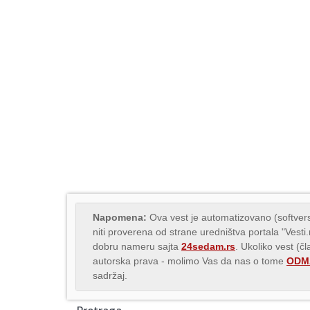
Napomena:
Ova vest je automatizovano (softvers
niti proverena od strane uredništva portala "Vesti
dobru nameru sajta
24sedam.rs
. Ukoliko vest (č
autorska prava - molimo Vas da nas o tome
ODMA
sadržaj.