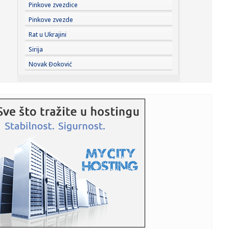
19:51:
Preminuo Vilijam Orbit: Sarađivao sa Madonom, Britni
Pinkove zvezdice
Spirs i bro...
Pinkove zvezde
19:51:
Samed Baždar novi fudbaler Sent Trudena
Rat u Ukrajini
Sirija
19:51:
Nisu obični pacovi: Ove životinje otkrivaju mine i pronalaze
Novak Đoković
ob...
19:51:
Madona i Kajli Minog konačno snimile duet: Poslušajte
"Love Sen...
19:51:
Dunav na rekordno niskom nivou: Brodovi zapeli, pojavili
se velik...
19:51:
Odmor u Beogradu završio incidentom: S gošćama iz
Amerike "zar...
19:51:
Volkswagen sprema zaokret, planira prvi pikap
proizveden u Americ...
19:49:
Veliki požar u Grudama: Gori više od 40 hektara,
angažovani Ai...
19:49:
Šta od voća smijete unijeti u Hrvatsku iz BiH: Kazne mogu
dosti...