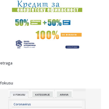
20:06:
Vučić sutra sa Zelenskim u Palati Srbija; Tri ključne teme
raz...
20:01:
Barselona zaradila više od 3.000.000 evra od odlazaka
ovog leta
20:00:
Na +40 stepeni u gradu nosimo ove lagane i šik
kombinacije
19:59:
EU ošto zapretila: Ukinite "zlatne pasoše" ili ostajete bez
viz...
19:55:
Kanje Vest ponovo digao Evropu na noge! Izrael traži
retraga
otkazivanje...
19:54:
Novosadski noćni bazar na Ribljoj pijaci
 fokusu
19:53:
BAŽDAR NAPUSTIO ŠPANIJU: Reprezentativac BiH ima novi
klub!
U FOKUSU
KATEGORIJE
ARHIVA
19:51:
Veliki požar kod Konjica ne posustaje: U pomoć upućeni
vatroga...
Coronavirus