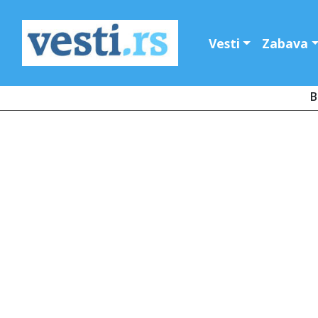
Vesti
Zabava
B