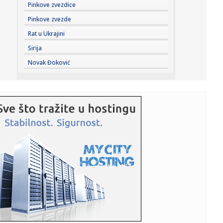
23:44:
"Mesi bi bio Pikaso" VIDEO
Pinkove zvezdice
Pinkove zvezde
23:41:
Marinović nakon pobjede: Zaslužili smo još koji gol, ali
Rat u Ukrajini
svaka...
Sirija
23:41:
Može li ljetna avantura ipak nekako prerasti u ozbiljnu
Novak Đoković
vezu?
23:38:
Partizan demolirao Tobol, Ilić konačno zadovoljan: Na
momente j...
23:36:
U Minhenu krenula serijska proizvodnja potpuno
električnog BMW-a...
23:35:
Otkriveni detalji pucnjave na američki konzulat; Iza svega
stoji...
23:34:
PRE PAR MESECI SANJALI TITULU, SADA IH SVI DEMOLIRAJU:
Benfika si...
23:33:
Težak udes žene iz BiH: Bmw-om se „zakucala“ u zid, na
nju ...
23:33:
Kratak predah od vrućina: Pljuskovi noćas stižu u region,
osvj...