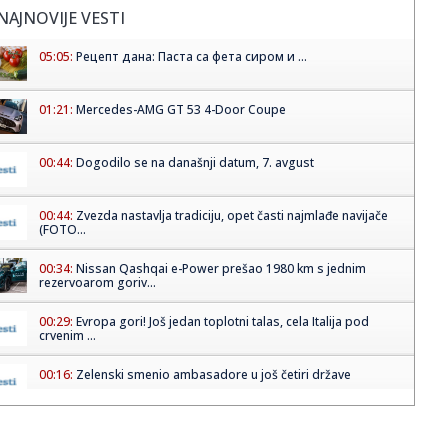
NAJNOVIJE VESTI
05:05:
Рецепт дана: Паста са фета сиром и ...
01:21:
Mercedes-AMG GT 53 4-Door Coupe
00:44:
Dogodilo se na današnji datum, 7. avgust
00:44:
Zvezda nastavlja tradiciju, opet časti najmlađe navijače
(FOTO...
00:34:
Nissan Qashqai e-Power prešao 1980 km s jednim
rezervoarom goriv...
00:29:
Evropa gori! Još jedan toplotni talas, cela Italija pod
crvenim ...
00:16:
Zelenski smenio ambasadore u još četiri države
00:09:
Humska konačno videla konkretan Partizan! Pogledajte
hajlajtse p...