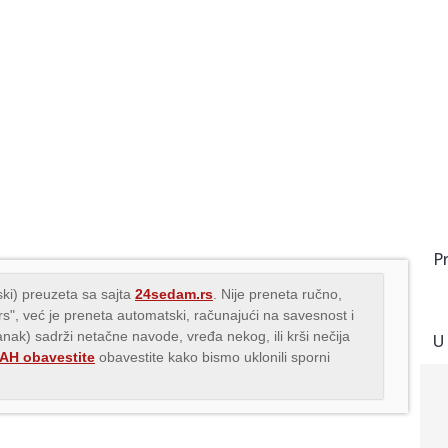
P
ki) preuzeta sa sajta
24sedam.rs
. Nije preneta ručno,
.rs", već je preneta automatski, računajući na savesnost i
lanak) sadrži netačne navode, vređa nekog, ili krši nečija
U
H obavestite
obavestite kako bismo uklonili sporni