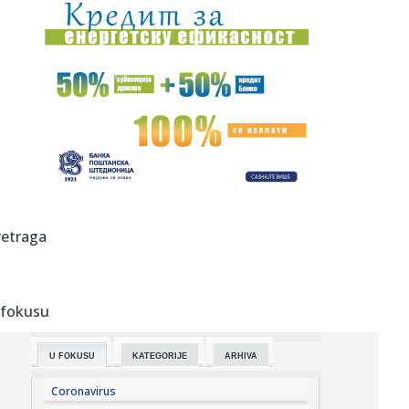
00:05:
Roganović ne pomišlja na opuštanje: Uvek ima mesta za
napredak...
00:04:
Vukotić ne zna ko je Baba: "Vidim da ga svi hvale"
00:01:
Na današnji dan, 7. avgust
23:59:
U predgrađu Damaska podignut autobus u vazduh, dve
osobe poginul...
23:55:
ROMAŠČENKO POSLE POTOPA U HUMSKOJ: Jedna stvar
retraga
posebno ga je ra...
23:54:
Aleksić: "Nemamo čega da se plašimo u Kazahstanu"
VIDEO
 fokusu
23:48:
Trener Tobola: "Hteli smo da Partizan napada po krilu"
U FOKUSU
KATEGORIJE
ARHIVA
23:47:
Škoda Peaq u serijskoj proizvodnji
Coronavirus