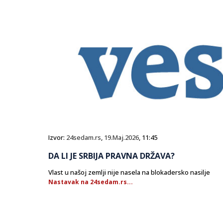
Izvor:
24sedam.rs
,
19.Maj.2026
, 11:45
DA LI JE SRBIJA PRAVNA DRŽAVA?
Vlast u našoj zemlji nije nasela na blokadersko nasilje
Nastavak na 24sedam.rs...