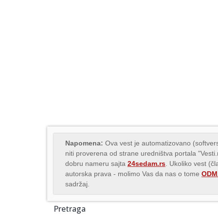
Napomena:
Ova vest je automatizovano (softvers
niti proverena od strane uredništva portala "Vesti
dobru nameru sajta
24sedam.rs
. Ukoliko vest (č
autorska prava - molimo Vas da nas o tome
ODMA
sadržaj.
Pretraga