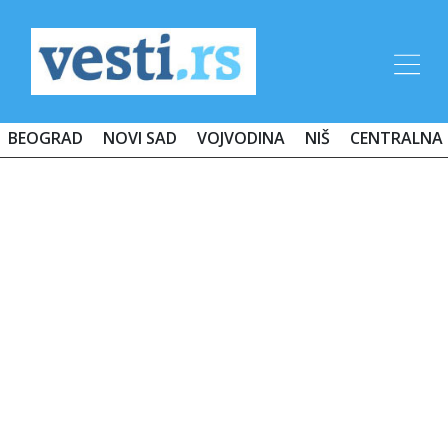
BEOGRAD
NOVI SAD
VOJVODINA
NIŠ
CENTRALNA 