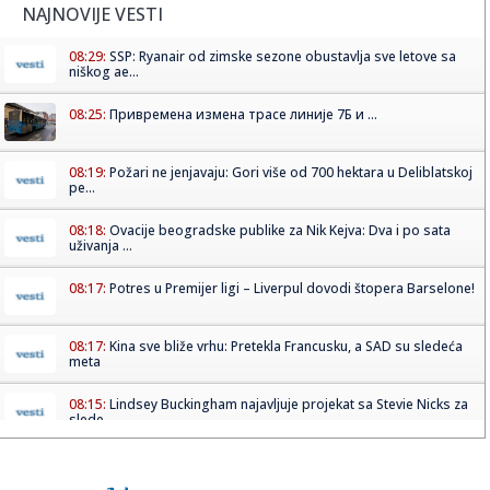
NAJNOVIJE VESTI
08:29:
SSP: Ryanair od zimske sezone obustavlja sve letove sa
niškog ae...
08:25:
Привремена измена трасе линије 7Б и ...
08:19:
Požari ne jenjavaju: Gori više od 700 hektara u Deliblatskoj
pe...
08:18:
Ovacije beogradske publike za Nik Kejva: Dva i po sata
uživanja ...
08:17:
Potres u Premijer ligi – Liverpul dovodi štopera Barselone!
08:17:
Kina sve bliže vrhu: Pretekla Francusku, a SAD su sledeća
meta
08:15:
Lindsey Buckingham najavljuje projekat sa Stevie Nicks za
slede...
08:13:
Novi skandal Đanija Infantina!