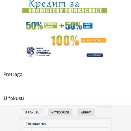
08:13:
Nik Kejv održao koncert na Kalemegdanu
08:13:
Španci krenuli po lidera Zvezde: Spremaju ugovor koji će
teško...
08:12:
Gužve na granicama od ranog jutra: Na Batrovcima čekanje
četir...
08:11:
Prilog ili glavno jelo za ručak: Jednostavan recept za ukusnu
bo...
08:11:
ABS upozorava: Električni trotinet nije igračka, mlađi od 14
Pretraga
g...
08:10:
VILDOZA SLETEO U BEOGRAD: Partizan dobio prvo
pojačanje – Arge...
U fokusu
08:09:
Rok istekao, dogovora nema: Priština danas nastavlja
konstitutiv...
U FOKUSU
KATEGORIJE
ARHIVA
08:08:
Danas sunčano i toplo, ali prijatnije: Od ponedeljka opet
sve to...
Coronavirus