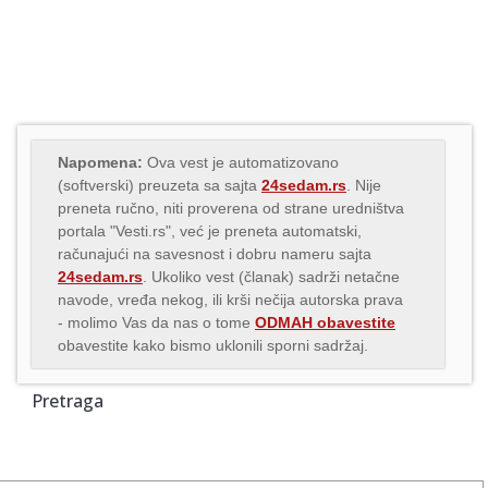
Napomena:
Ova vest je automatizovano
(softverski) preuzeta sa sajta
24sedam.rs
. Nije
preneta ručno, niti proverena od strane uredništva
portala "Vesti.rs", već je preneta automatski,
računajući na savesnost i dobru nameru sajta
24sedam.rs
. Ukoliko vest (članak) sadrži netačne
navode, vređa nekog, ili krši nečija autorska prava
- molimo Vas da nas o tome
ODMAH obavestite
obavestite kako bismo uklonili sporni sadržaj.
Pretraga