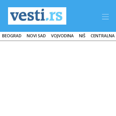
BEOGRAD
NOVI SAD
VOJVODINA
NIŠ
CENTRALNA 