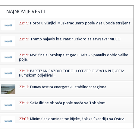
NAJNOVIJE VESTI
23:19:
Horor u Višnjici: Muškarac umro posle više uboda stršljena!
23:15:
Tramp najavio kraj rata: "Uskoro se završava" VIDEO
23:15:
MVP finala Evrokupa stigao u Aris – Spanulis dobio veliko
poja...
23:13:
PARTIZAN RAZBIO TOBOL I OTVORIO VRATA PLEJ-OFA:
Humskom odjekival...
23:12:
Dunav testira energetsku stabilnost regiona
23:11:
Saša Ilić se obraća posle meča sa Tobolom
23:02:
Minimalac dominantne Rijeke, šok za Škendiju na Ostrvu
23:00:
Vučić kaže da će poštovati zakon “iako je glup”