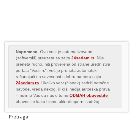
Napomena:
Ova vest je automatizovano
(softverski) preuzeta sa sajta
24sedam.rs
. Nije
preneta ručno, niti proverena od strane uredništva
portala "Vesti.rs", već je preneta automatski,
računajući na savesnost i dobru nameru sajta
24sedam.rs
. Ukoliko vest (članak) sadrži netačne
navode, vređa nekog, ili krši nečija autorska prava
- molimo Vas da nas o tome
ODMAH obavestite
obavestite kako bismo uklonili sporni sadržaj.
Pretraga