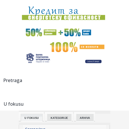
22:58:
FIFA im uplatila novac, oni odbijaju da podrže Infantina
22:58:
Stanković: Emisija Kvadratura kruga je zaštićena kao moje
auto...
22:56:
Kalibaf poručio Trampu: "Vaša teatralna diplomatija je
propala"
22:52:
Rekordne temperature mijenjaju život širom Evrope: Požari,
su...
22:51:
Najavljen električni Ford Fathom
Pretraga
22:50:
Nizak nivo Dunava otkrio most rimskog cara Konstantina!
Priroda p...
U fokusu
22:49:
Štab za vanredne situacije: U većem delu Srbije nema
restrikcij...
U FOKUSU
KATEGORIJE
ARHIVA
22:46:
Nazire se katastrofa; Kijev kriv za sve? FOTO/VIDEO