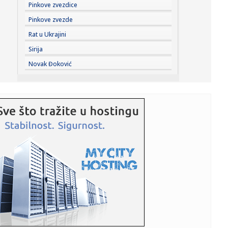
23:22:
KAKVA PORUKA PRED NASTAVAK SEZONE: Srbija nadigrala
Pinkove zvezdice
Rusiju posle ...
Pinkove zvezde
23:21:
Nestao nakit vrijedan 10.000 evra: Snimak otkrio krajnje
Rat u Ukrajini
neobičn...
Sirija
23:21:
Krvoproliće u Gracu: Turčin izbo muškarca iz BiH i još
Novak Đoković
dvojic...
23:21:
Španija od subote uvodi kontrole za putnike iz Italije: Evo
šta...
23:21:
Pucano na vilu bogatog srpskog trgovca nekretninama u
Minhenu
23:21:
Ako vam nije do vježbanja, ova dvominutna aktivnost
može biti o...
23:21:
Teška saobraćajka u Prijedoru: Povrijeđen vozač motora
23:21:
U Zvorniku nastupali guslari iz Srbije, Crne Gore i
Republike Srp...
23:21:
Burna noć u Vitezu i Novom Travniku: Eksplozivna naprava
bačena...