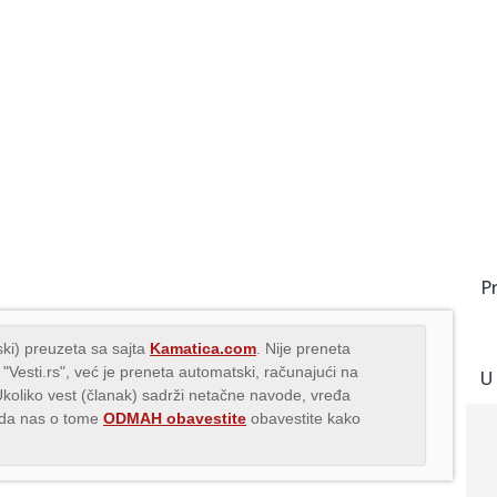
P
ki) preuzeta sa sajta
Kamatica.com
. Nije preneta
 "Vesti.rs", već je preneta automatski, računajući na
U
Ukoliko vest (članak) sadrži netačne navode, vređa
s da nas o tome
ODMAH obavestite
obavestite kako