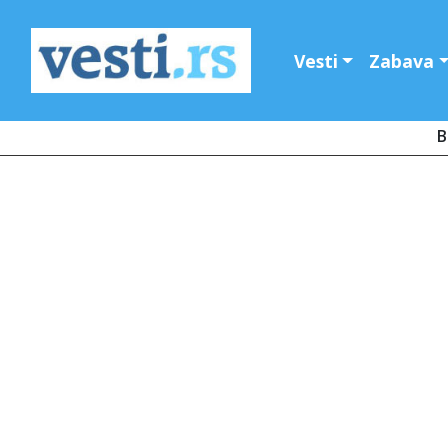
Vesti
Zabava
B