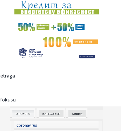
23:42:
Kraj za Aleksandru i Anu: Eliminisane već na startu
23:35:
"Nema lakih utakmica, ali mi smo Vojvodina"
23:33:
Ribakina sigurna u Torontu
23:32:
Brenin potez posle pada razbesneo javnost: Devojka joj
pružila r...
23:29:
Američki Senat usvojio zakon o sankcijama Rusiji usmjeren
retraga
na ene...
23:27:
Hitno se oglasili Rusi: "Provokacija!"
 fokusu
23:25:
MUP: Aktivna četiri veća požara, najveći izbio u mestu
Šumar...
U FOKUSU
KATEGORIJE
ARHIVA
23:24:
Ako ste planirali da kupite polovan automobil u Nemačkoj,
pogled...
Coronavirus