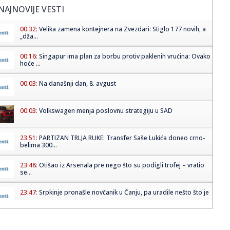
NAJNOVIJE VESTI
00:32:
Velika zamena kontejnera na Zvezdari: Stiglo 177 novih, a
„dža...
00:16:
Singapur ima plan za borbu protiv paklenih vrućina: Ovako
hoće ...
00:03:
Na današnji dan, 8. avgust
00:03:
Volkswagen menja poslovnu strategiju u SAD
23:51:
PARTIZAN TRLJA RUKE: Transfer Saše Lukića doneo crno-
belima 300...
23:48:
Otišao iz Arsenala pre nego što su podigli trofej – vratio
se...
23:47:
Srpkinje pronašle novčanik u Čanju, pa uradile nešto što je
...
23:46:
Detalji drame na nemačkom aerodromu: Vozač nogom
izbacio dron s...