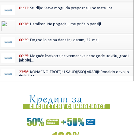
01:33:
Studija: Krave mogu da prepoznaju poznata lica
00:36:
Hamilton: Ne pogađaju me priče o penziji
00:29:
Dogodilo se na današnji datum, 22. maj
00:25:
Moguće kratkotrajne vremenske nepogode uz kišu, grad i
jak oluj...
23:56:
KONAČNO TROFEJ U SAUDIJSKOJ ARABIJI: Ronaldo osvojio
titulu i os...
23:55:
Nedelja borbe protiv distrofije: „Živeti ravnopravno –
inklu...
23:39:
Otvorena izložba “Tolerancija” u Leskovcu
23:37:
KODIJEV UGAO: Zvezdin plej govorio o tome kako je
sezona krenula ...