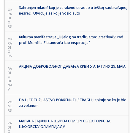
Sahranjen mladić koji je za vikend stradao u teškoj saobraćajnoj
OK
nesreći: Utvrđuje se ko je vozio auto
RA
DI
O.
RS
Kulturna manifestacija „Dijalog sa tradicijama: Istraživački rad
OK
prof. Momčila Zlatanovića kao inspiracija“
RA
DI
O.
RS
АКЦИЈА ДОБРОВОЉНОГ ДАВАЊА КРВИ У АПАТИНУ 29. МАЈА
RA
DI
O
DU
NA
V
DA LI ĆE TUŽILAŠTVO POKRENUTI ISTRAGU: Ispituje se ko je bio
VO
za volanom
M.
RS
МАРИНА ГАЈЧИН НА ШИРЕМ СПИСКУ СЕЛЕКТОРКЕ ЗА
RA
ШАХОВСКУ ОЛИМПИЈАДУ
DI
O