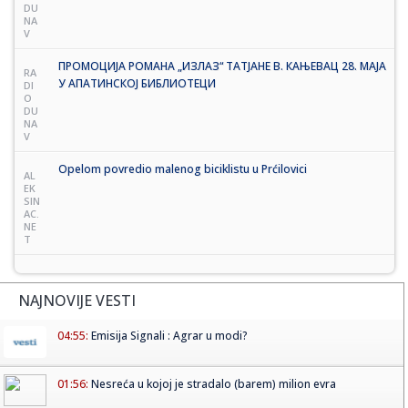
DU
NA
V
ПРОМОЦИЈА РОМАНА „ИЗЛАЗ“ ТАТЈАНЕ B. КАЊЕВАЦ 28. МАЈА
RA
У АПАТИНСКОЈ БИБЛИОТЕЦИ
DI
O
DU
NA
V
Opelom povredio malenog biciklistu u Prćilovici
AL
EK
SIN
AC.
NE
T
NAJNOVIJE VESTI
04:55:
Emisija Signali : Agrar u modi?
01:56:
Nesreća u kojoj je stradalo (barem) milion evra