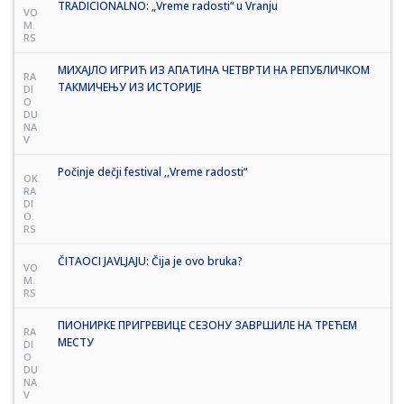
TRADICIONALNO: „Vreme radosti“ u Vranju
VO
M.
RS
МИХАЈЛО ИГРИЋ ИЗ АПАТИНА ЧЕТВРТИ НА РЕПУБЛИЧКОМ
RA
ТАКМИЧЕЊУ ИЗ ИСТОРИЈЕ
DI
O
DU
NA
V
Počinje dečji festival ,,Vreme radosti“
OK
RA
DI
O.
RS
ČITAOCI JAVLJAJU: Čija je ovo bruka?
VO
M.
RS
ПИОНИРКЕ ПРИГРЕВИЦЕ СЕЗОНУ ЗАВРШИЛЕ НА ТРЕЋЕМ
RA
МЕСТУ
DI
O
DU
NA
V