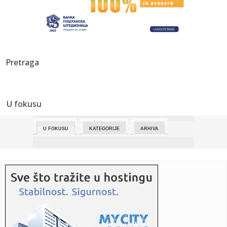
23:36:
OJT Vladičin Han: Po okončanju istrage biće utvrđene
činjeni...
23:33:
„Ustavobranitelji“ pred Prekršajnim sudom u Bujanovcu: Da
li...
23:21:
Gasifikacija: Potpisan aneks 1 Ugovora o poslovno-
Pretraga
tehničkoj sara...
23:16:
„IZBUGILI SMO LEGENDARNOG TRENERA: Karlik posle
pobede nad Zvez...
U fokusu
23:16:
Najavljena dva nova Maseratija
U FOKUSU
KATEGORIJE
ARHIVA
23:15:
“Ženski Brajan Džonson”: Djevojka porijeklom iz BiH ulazi
u...
23:15:
Putin pokazao nuklearne snage i poslao poruku Zapadu
23:15:
Hrvatska uvodi doživotni zatvor?
23:15:
Bjegunac iz Doboja postao ruski vojnik: Istraživanje otkriva
det...