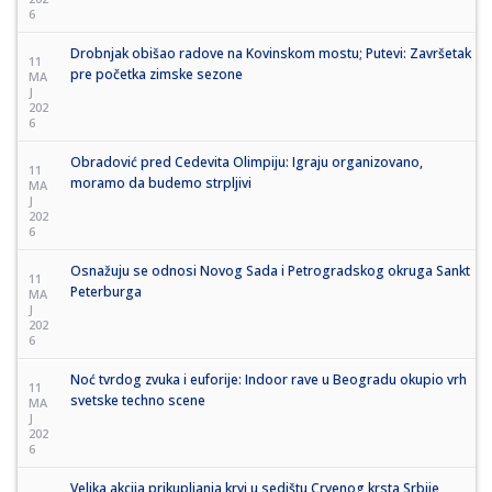
6
Drobnjak obišao radove na Kovinskom mostu; Putevi: Završetak
11
pre početka zimske sezone
MA
J
202
6
Obradović pred Cedevita Olimpiju: Igraju organizovano,
11
moramo da budemo strpljivi
MA
J
202
6
Osnažuju se odnosi Novog Sada i Petrogradskog okruga Sankt
11
Peterburga
MA
J
202
6
Noć tvrdog zvuka i euforije: Indoor rave u Beogradu okupio vrh
11
svetske techno scene
MA
J
202
6
Velika akcija prikupljanja krvi u sedištu Crvenog krsta Srbije