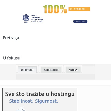
00:30:
Kina steže Evropu! ECB alarmirala: Jedni profitiraju, drugi
nest...
00:19:
Koliko traje baterija električnog auta? Ovako diše Tesla
nakon ...
00:15:
Šta Srbi najviše jedu? Krompir zatrpao trpezu, evo bez
Pretraga
čega na...
00:01:
Srbija i Hrvatska u finalu Evrovizije
U fokusu
23:59:
Drama u centru Niša! Autobus naglo zakočio, putnici
popadali po...
U FOKUSU
KATEGORIJE
ARHIVA
23:49:
Srbija slavi uspeh u Beču: Lavina u finalu Evrovizije 2026.
posl...
23:47:
KAKAV BI TO TANDEM BIO?! Janis i Bogdan Bogdanović u
istom timu!
23:40:
Otvoren 79. Filmski festival u Kanu