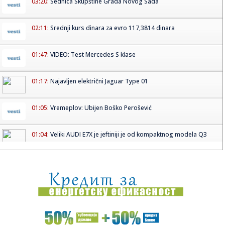
03:20:
Sednica Skupštine Grada Novog Sada
02:11:
Srednji kurs dinara za evro 117,3814 dinara
01:47:
VIDEO: Test Mercedes S klase
01:17:
Najavljen električni Jaguar Type 01
01:05:
Vremeplov: Ubijen Boško Perošević
01:04:
Veliki AUDI E7X je jeftiniji je od kompaktnog modela Q3
00:53:
Dogodilo se na današnji datum, 13. maj
00:45:
Svežije, promenljivo oblačno vreme sa sunčanim
intervalima
00:45:
Dobre vesti za Špance! Ovaj trio će biti spreman za
Mundijal