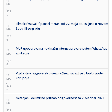
11
MA
J
202
6
Filmski festival "Španski metar" od 27. maja do 10. juna u Novom
11
Sadu i Beogradu
MA
J
202
6
MUP upozorava na novi način internet prevare putem WhatsApp
11
aplikacije
MA
J
202
6
Vujić i Hani razgovarali o unapređenju saradnje u borbi protiv
11
korupcije
MA
J
202
6
Netanјahu delimično priznao odgovornost za 7. oktobar 2023.
11
MA
J
202