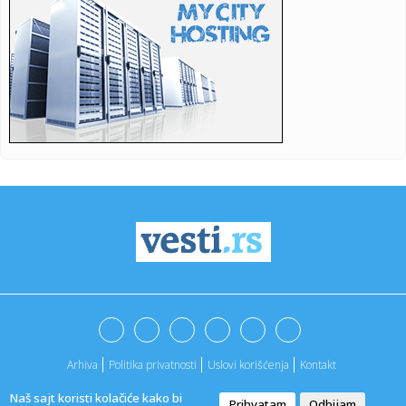
23:34:
Škoda Fabia Motorsport Edition
23:28:
Taksista u Turskoj oduševio celu zemlju: Otmičar mu
naredio da ...
23:21:
Srbija ide u finale Evrovizije 2026! Evo ko je sve prošao!
23:20:
Srbija u finalu Evrovizije: Lavina prošla dalje
23:16:
RONALDO U ŠOKU: Titula izmakla u 98. minutu zbog
bizarnog autogo...
23:14:
Darko Lazić prvi put o čoveku koji mu je usmrtio brata:
"Opra...
23:13:
“Dubočica” opet izgubila
23:02:
Ronaldo na "čekanju" za titulu: Sve je pokvario Sergejev Al
Hila...
Arhiva
Politika privatnosti
Uslovi korišćenja
Kontakt
23:01:
VIDEO: Zeekr 9X vs YangWang U8
Naš sajt koristi kolačiće kako bi
Prihvatam
Odbijam