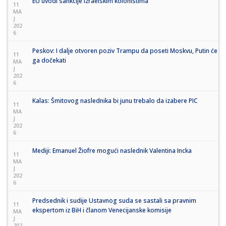
EU uvodi sankcije izraelskim kolonistima
11
MA
J
202
6
Peskov: I dalje otvoren poziv Trampu da poseti Moskvu, Putin će
11
ga dočekati
MA
J
202
6
Kalas: Šmitovog naslednika bi junu trebalo da izabere PIC
11
MA
J
202
6
Mediji: Emanuel Žiofre mogući naslednik Valentina Incka
11
MA
J
202
6
Predsednik i sudije Ustavnog suda se sastali sa pravnim
11
ekspertom iz BiH i članom Venecijanske komisije
MA
J
202