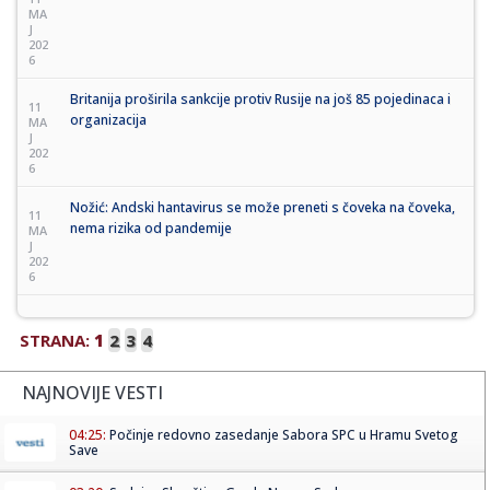
MA
J
202
6
Britanija proširila sankcije protiv Rusije na još 85 pojedinaca i
11
organizacija
MA
J
202
6
Nožić: Andski hantavirus se može preneti s čoveka na čoveka,
11
nema rizika od pandemije
MA
J
202
6
STRANA:
1
2
3
4
NAJNOVIJE VESTI
04:25:
Počinje redovno zasedanje Sabora SPC u Hramu Svetog
Save