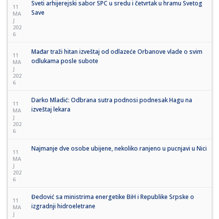
Sveti arhijerejski sabor SPC u sredu i četvrtak u hramu Svetog
11
Save
MA
J
202
6
Mađar traži hitan izveštaj od odlazeće Orbanove vlade o svim
11
odlukama posle subote
MA
J
202
6
Darko Mladić: Odbrana sutra podnosi podnesak Hagu na
11
izveštaj lekara
MA
J
202
6
Najmanje dve osobe ubijene, nekoliko ranjeno u pucnjavi u Nici
11
MA
J
202
6
Đedović sa ministrima energetike BiH i Republike Srpske o
11
izgradnji hidroeletrane
MA
J