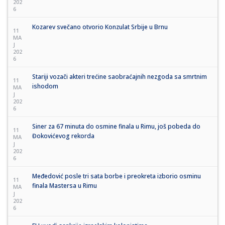
202
6
Kozarev svečano otvorio Konzulat Srbije u Brnu
11
MA
J
202
6
Stariji vozači akteri trećine saobraćajnih nezgoda sa smrtnim
11
ishodom
MA
J
202
6
Siner za 67 minuta do osmine finala u Rimu, još pobeda do
11
Đokovićevog rekorda
MA
J
202
6
Međedović posle tri sata borbe i preokreta izborio osminu
11
finala Mastersa u Rimu
MA
J
202
6