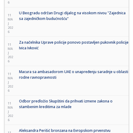
6
U Beogradu održan Drugi dijalog na visokom nivou "Zajednica
11
sa zajedničkom budućnošću"
MA
J
202
6
Za načelnika Uprave policije ponovo postavljen pukovnik policije
11
Ivica Ivković
MA
J
202
6
Macura sa ambasadorom UAE o unapređenju saradnje u oblasti
11
rodne ravnopravnosti
MA
J
202
6
Odbor predložio Skupštini da prihvati izmene zakona o
11
stambenim kreditima za mlade
MA
J
202
6
Aleksandra Perišić bronzana na Evropskom prvenstvu
11