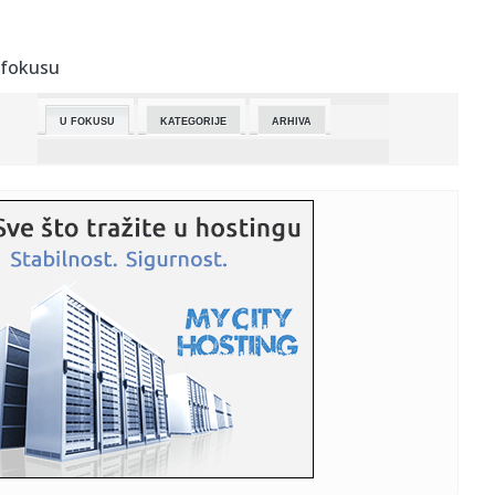
23:40:
Otvoren 79. Filmski festival u Kanu
 fokusu
23:34:
Škoda Fabia Motorsport Edition
U FOKUSU
KATEGORIJE
ARHIVA
23:28:
Taksista u Turskoj oduševio celu zemlju: Otmičar mu
naredio da ...
23:21:
Srbija ide u finale Evrovizije 2026! Evo ko je sve prošao!
23:20:
Srbija u finalu Evrovizije: Lavina prošla dalje
23:16:
RONALDO U ŠOKU: Titula izmakla u 98. minutu zbog
bizarnog autogo...
23:14:
Darko Lazić prvi put o čoveku koji mu je usmrtio brata:
"Opra...
23:13:
“Dubočica” opet izgubila
23:02:
Ronaldo na "čekanju" za titulu: Sve je pokvario Sergejev Al