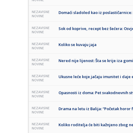
NEZAVISNE
Domaći sladoled kao iz poslastičarnice:
NOVINE
NEZAVISNE
Sok od koprive, recept bez šećera: Osv
NOVINE
NEZAVISNE
Koliko se kuvaju jaja
NOVINE
NEZAVISNE
Nered nije lijenost: Šta se krije iza gom
NOVINE
NEZAVISNE
Ukusne leće koje jačaju imunitet i daje 
NOVINE
NEZAVISNE
Opasnosti iz doma: Pet svakodnevnih st
NOVINE
NEZAVISNE
Drama na letu iz Balija: “Početak horor 
NOVINE
NEZAVISNE
Koliko roditelja će biti kažnjeno zbog 
NOVINE