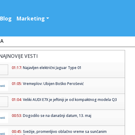
Blog
Marketing
JA
NAJNOVIJE VESTI
01:17:
Najavljen električni Jaguar Type 01
01:05:
Vremeplov: Ubijen Boško Perošević
01:04:
Veliki AUDI E7X je jeftiniji je od kompaktnog modela Q3
00:53:
Dogodilo se na današnji datum, 13. maj
00:45:
Svežije, promenljivo oblačno vreme sa sunčanim