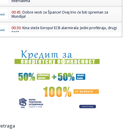
intervalima
00:45:
Dobre vesti za Špance! Ovaj trio će biti spreman za
Mundijal
00:30:
Kina steže Evropu! ECB alarmirala: Jedni profitiraju, drugi
nest...
00:19:
Koliko traje baterija električnog auta? Ovako diše Tesla
nakon ...
00:15:
Šta Srbi najviše jedu? Krompir zatrpao trpezu, evo bez
čega na...
00:01:
Srbija i Hrvatska u finalu Evrovizije
23:59:
Drama u centru Niša! Autobus naglo zakočio, putnici
popadali po...
23:49:
Srbija slavi uspeh u Beču: Lavina u finalu Evrovizije 2026.
posl...
23:47:
KAKAV BI TO TANDEM BIO?! Janis i Bogdan Bogdanović u
retraga
istom timu!