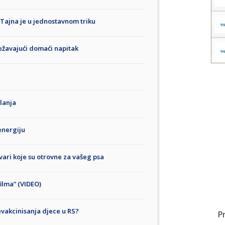
 Tajna je u jednostavnom triku
ježavajući domaći napitak
ilanja
energiju
vari koje su otrovne za vašeg psa
filma” (VIDEO)
nevakcinisanja djece u RS?
P