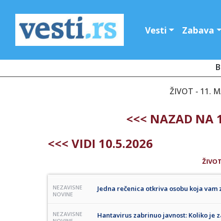
Vesti
Zabava
B
ŽIVOT - 11. M
<<< NAZAD NA 1
<<< VIDI 10.5.2026
ŽIVO
NEZAVISNE
Jedna rečenica otkriva osobu koja vam 
NOVINE
NEZAVISNE
Hantavirus zabrinuo javnost: Koliko je z
NOVINE