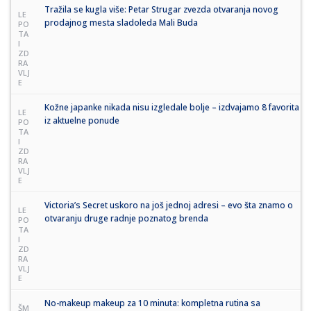
Tražila se kugla više: Petar Strugar zvezda otvaranja novog
LE
prodajnog mesta sladoleda Mali Buda
PO
TA
I
ZD
RA
VLJ
E
Kožne japanke nikada nisu izgledale bolje – izdvajamo 8 favorita
LE
iz aktuelne ponude
PO
TA
I
ZD
RA
VLJ
E
Victoria’s Secret uskoro na još jednoj adresi – evo šta znamo o
LE
otvaranju druge radnje poznatog brenda
PO
TA
I
ZD
RA
VLJ
E
No-makeup makeup za 10 minuta: kompletna rutina sa
ŠM