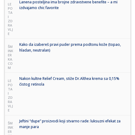
Lanena posteljina ima brojne zdravstvene benefite – a mi
LE
izdvajamo chic favorite
PO
TA
I
ZD
RA
VLJ
E
Kako da izabereš pravi puder prema podtonu kože (topao,
ŠM
hladan, neutralan)
INK
ER
KA.
CO
M
Nakon kultne Relief Cream, stiže Dr.Althea krema sa 0,15%
LE
čistog retinola
PO
TA
I
ZD
RA
VLJ
E
Jeftini “dupe” proizvodi koji stvarno rade: luksuzni efekat za
ŠM
manje para
INK
ER