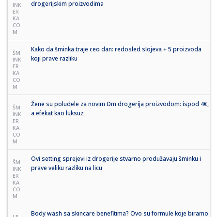
drogerijskim proizvodima
INK
ER
KA.
CO
M
Kako da šminka traje ceo dan: redosled slojeva + 5 proizvoda
ŠM
koji prave razliku
INK
ER
KA.
CO
M
Žene su poludele za novim Dm drogerija proizvodom: ispod 4€,
ŠM
a efekat kao luksuz
INK
ER
KA.
CO
M
Ovi setting sprejevi iz drogerije stvarno produžavaju šminku i
ŠM
prave veliku razliku na licu
INK
ER
KA.
CO
M
Body wash sa skincare benefitima? Ovo su formule koje biramo
LE