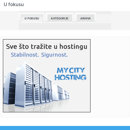
U fokusu
23:34:
Škoda Fabia Motorsport Edition
U FOKUSU
KATEGORIJE
ARHIVA
23:28:
Taksista u Turskoj oduševio celu zemlju: Otmičar mu
naredio da ...
23:21:
Srbija ide u finale Evrovizije 2026! Evo ko je sve prošao!
23:20:
Srbija u finalu Evrovizije: Lavina prošla dalje
23:16:
RONALDO U ŠOKU: Titula izmakla u 98. minutu zbog
bizarnog autogo...
23:14:
Darko Lazić prvi put o čoveku koji mu je usmrtio brata:
"Opra...
23:13:
“Dubočica” opet izgubila
23:02:
Ronaldo na "čekanju" za titulu: Sve je pokvario Sergejev Al
Hila...