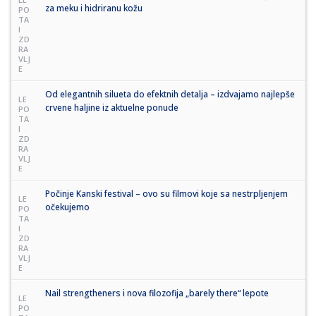
za meku i hidriranu kožu
PO
TA
I
ZD
RA
VLJ
E
Od elegantnih silueta do efektnih detalja – izdvajamo najlepše
LE
crvene haljine iz aktuelne ponude
PO
TA
I
ZD
RA
VLJ
E
Počinje Kanski festival – ovo su filmovi koje sa nestrpljenjem
LE
očekujemo
PO
TA
I
ZD
RA
VLJ
E
Nail strengtheners i nova filozofija „barely there“ lepote
LE
PO