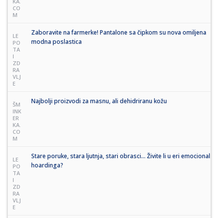
KA.
CO
M
Zaboravite na farmerke! Pantalone sa čipkom su nova omiljena
LE
modna poslastica
PO
TA
I
ZD
RA
VLJ
E
Najbolji proizvodi za masnu, ali dehidriranu kožu
ŠM
INK
ER
KA.
CO
M
Stare poruke, stara ljutnja, stari obrasci… Živite li u eri emocional
LE
hoardinga?
PO
TA
I
ZD
RA
VLJ
E