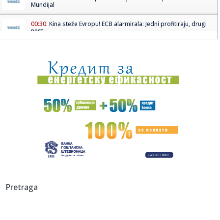
Mundijal
00:30:
Kina steže Evropu! ECB alarmirala: Jedni profitiraju, drugi
nest...
00:19:
Koliko traje baterija električnog auta? Ovako diše Tesla
nakon ...
00:15:
Šta Srbi najviše jedu? Krompir zatrpao trpezu, evo bez
čega na...
00:01:
Srbija i Hrvatska u finalu Evrovizije
23:59:
Drama u centru Niša! Autobus naglo zakočio, putnici
popadali po...
23:49:
Srbija slavi uspeh u Beču: Lavina u finalu Evrovizije 2026.
posl...
23:47:
KAKAV BI TO TANDEM BIO?! Janis i Bogdan Bogdanović u
Pretraga
istom timu!
23:40:
Otvoren 79. Filmski festival u Kanu