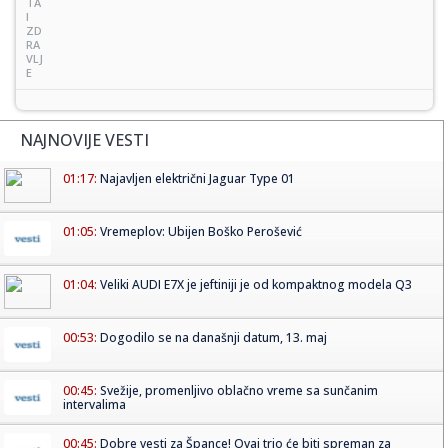
TA
I
ZD
RA
VLJ
E
NAJNOVIJE VESTI
01:17:
Najavljen električni Jaguar Type 01
01:05:
Vremeplov: Ubijen Boško Perošević
01:04:
Veliki AUDI E7X je jeftiniji je od kompaktnog modela Q3
00:53:
Dogodilo se na današnji datum, 13. maj
00:45:
Svežije, promenljivo oblačno vreme sa sunčanim
intervalima
00:45:
Dobre vesti za Špance! Ovaj trio će biti spreman za