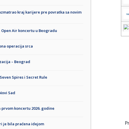
zmatrao kraj karijere pre povratka sa novim
a Open Air koncertu u Beogradu
bna operacija srca
izacija – Beograd
Seven Spires i Secret Rule
 Novi Sad
a prvom koncertu 2026. godine
P
ri je bila praćena idejom