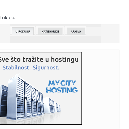
00:19:
Koliko traje baterija električnog auta? Ovako diše Tesla
nakon ...
 fokusu
00:15:
Šta Srbi najviše jedu? Krompir zatrpao trpezu, evo bez
čega na...
U FOKUSU
KATEGORIJE
ARHIVA
00:01:
Srbija i Hrvatska u finalu Evrovizije
23:59:
Drama u centru Niša! Autobus naglo zakočio, putnici
popadali po...
23:49:
Srbija slavi uspeh u Beču: Lavina u finalu Evrovizije 2026.
posl...
23:47:
KAKAV BI TO TANDEM BIO?! Janis i Bogdan Bogdanović u
istom timu!
23:40:
Otvoren 79. Filmski festival u Kanu
23:34:
Škoda Fabia Motorsport Edition
23:28:
Taksista u Turskoj oduševio celu zemlju: Otmičar mu