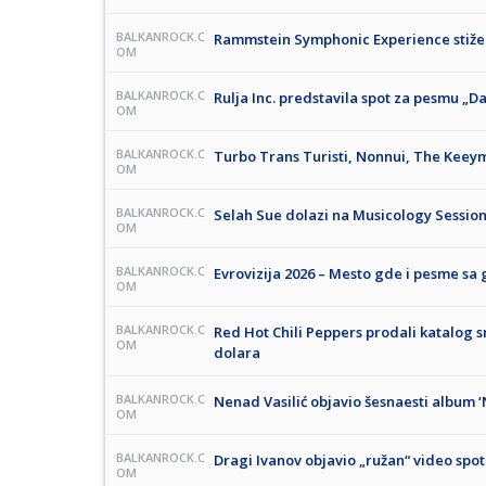
BALKANROCK.C
Rammstein Symphonic Experience stiže 
OM
BALKANROCK.C
Rulja Inc. predstavila spot za pesmu „D
OM
BALKANROCK.C
Turbo Trans Turisti, Nonnui, The Keeym
OM
BALKANROCK.C
Selah Sue dolazi na Musicology Sessio
OM
BALKANROCK.C
Evrovizija 2026 – Mesto gde i pesme sa 
OM
BALKANROCK.C
Red Hot Chili Peppers prodali katalog 
OM
dolara
BALKANROCK.C
Nenad Vasilić objavio šesnaesti album ‘N
OM
BALKANROCK.C
Dragi Ivanov objavio „ružan“ video spot
OM