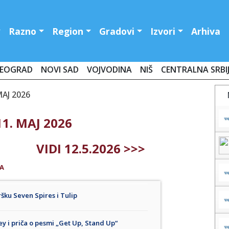
Razno
Region
Gradovi
Izvori
Arhiva
EOGRAD
NOVI SAD
VOJVODINA
NIŠ
CENTRALNA SRBI
MAJ 2026
1. MAJ 2026
VIDI 12.5.2026 >>>
A
šku Seven Spires i Tulip
y i priča o pesmi „Get Up, Stand Up“