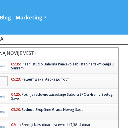
Blog
Marketing
JA
NAJNOVIJE VESTI
05:35:
Plesni studio Balerina Pančevo zablistao na takmičenju u
Sanrem...
05:23:
Рецепт дана: Авокадо тост
04:25:
Počinje redovno zasedanje Sabora SPC u Hramu Svetog
Save
03:20:
Sednica Skupštine Grada Novog Sada
02:11:
Srednji kurs dinara za evro 117,3814 dinara