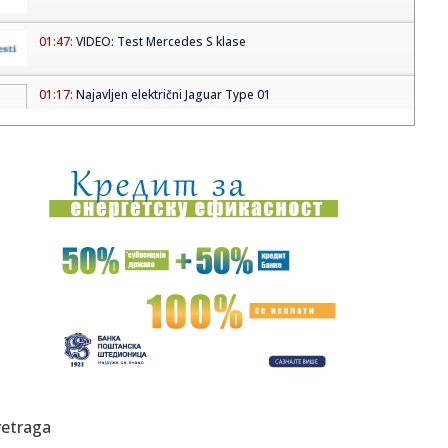
01:47:
VIDEO: Test Mercedes S klase
01:17:
Najavljen električni Jaguar Type 01
01:05:
Vremeplov: Ubijen Boško Perošević
01:04:
Veliki AUDI E7X je jeftiniji je od kompaktnog modela Q3
00:53:
Dogodilo se na današnji datum, 13. maj
00:45:
Svežije, promenljivo oblačno vreme sa sunčanim
intervalima
00:45:
Dobre vesti za Špance! Ovaj trio će biti spreman za
Mundijal
00:30:
Kina steže Evropu! ECB alarmirala: Jedni profitiraju, drugi
retraga
nest...