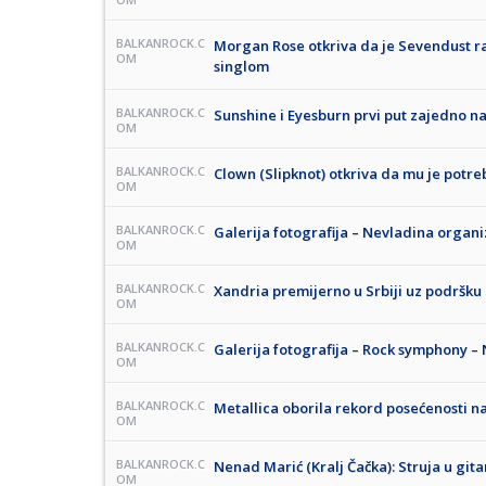
BALKANROCK.C
Morgan Rose otkriva da je Sevendust ra
OM
singlom
BALKANROCK.C
Sunshine i Eyesburn prvi put zajedno n
OM
BALKANROCK.C
Clown (Slipknot) otkriva da mu je potre
OM
BALKANROCK.C
Galerija fotografija – Nevladina organ
OM
BALKANROCK.C
Xandria premijerno u Srbiji uz podršku 
OM
BALKANROCK.C
Galerija fotografija – Rock symphony –
OM
BALKANROCK.C
Metallica oborila rekord posećenosti n
OM
BALKANROCK.C
Nenad Marić (Kralj Čačka): Struja u gita
OM