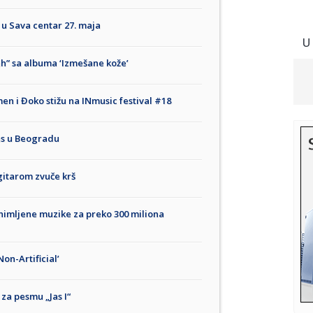
u Sava centar 27. maja
U
ah” sa albuma ‘Izmešane kože’
en i Đoko stižu na INmusic festival #18
ns u Beogradu
gitarom zvuče krš
snimljene muzike za preko 300 miliona
on-Artificial’
 za pesmu „Jas I“