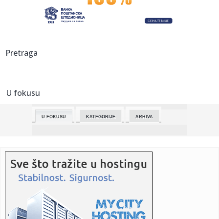
nakon ...
00:15:
Šta Srbi najviše jedu? Krompir zatrpao trpezu, evo bez
čega na...
00:01:
Srbija i Hrvatska u finalu Evrovizije
Pretraga
23:59:
Drama u centru Niša! Autobus naglo zakočio, putnici
popadali po...
U fokusu
23:49:
Srbija slavi uspeh u Beču: Lavina u finalu Evrovizije 2026.
posl...
U FOKUSU
KATEGORIJE
ARHIVA
23:47:
KAKAV BI TO TANDEM BIO?! Janis i Bogdan Bogdanović u
istom timu!
23:40:
Otvoren 79. Filmski festival u Kanu
23:34:
Škoda Fabia Motorsport Edition
23:28:
Taksista u Turskoj oduševio celu zemlju: Otmičar mu
naredio da ...