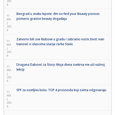
202
6
Beograd u znaku lepote: dm-ov find your Beauty ponovo
11
pomerio granice beauty događaja
MA
J
202
6
Zatvorio bih sve klubove u gradu i zabranio noćni život: Ivan
11
Ivanović o izlascima starije ćerke Staše
MA
J
202
6
Dragana Dabović za Story: Moja divna svekrva me uči važnoj
11
lekciji
MA
J
202
6
SPF za osetljivu kožu: TOP 4 proizvoda koji svima odgovaraju
11
MA
J
202
6