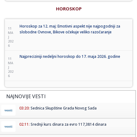
HOROSKOP
Horoskop za 12. maj: Emotivni aspekt nije najpogodniji za
11
slobodne Ovnove, Bikove očekuje veliko razočaranje
MA
J
202
6
Najpreciziniji nedeljni horoskop do 17. maja 2026. godine
11
MA
J
202
6
NAJNOVIJE VESTI
03:20:
Sednica Skupštine Grada Novog Sada
02:11:
Srednji kurs dinara za evro 117,3814 dinara