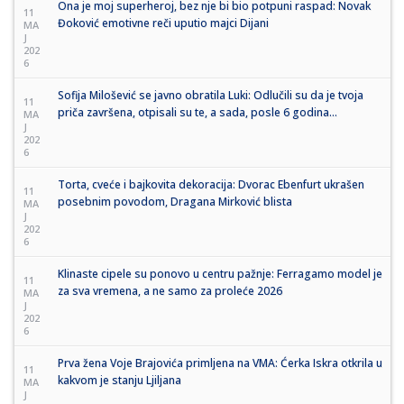
Ona je moj superheroj, bez nje bi bio potpuni raspad: Novak
11
Đoković emotivne reči uputio majci Dijani
MA
J
202
6
Sofija Milošević se javno obratila Luki: Odlučili su da je tvoja
11
priča završena, otpisali su te, a sada, posle 6 godina…
MA
J
202
6
Torta, cveće i bajkovita dekoracija: Dvorac Ebenfurt ukrašen
11
posebnim povodom, Dragana Mirković blista
MA
J
202
6
Klinaste cipele su ponovo u centru pažnje: Ferragamo model je
11
za sva vremena, a ne samo za proleće 2026
MA
J
202
6
Prva žena Voje Brajovića primljena na VMA: Ćerka Iskra otkrila u
11
kakvom je stanju Ljiljana
MA
J