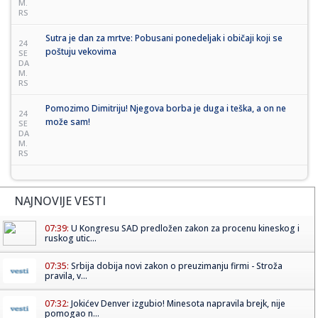
M.
RS
Sutra je dan za mrtve: Pobusani ponedeljak i običaji koji se
24
poštuju vekovima
SE
DA
M.
RS
Pomozimo Dimitriju! Njegova borba je duga i teška, a on ne
24
može sam!
SE
DA
M.
RS
NAJNOVIJE VESTI
07:39:
U Kongresu SAD predložen zakon za procenu kineskog i
ruskog utic...
07:35:
Srbija dobija novi zakon o preuzimanju firmi - Stroža
pravila, v...
07:32:
Jokićev Denver izgubio! Minesota napravila brejk, nije
pomogao n...