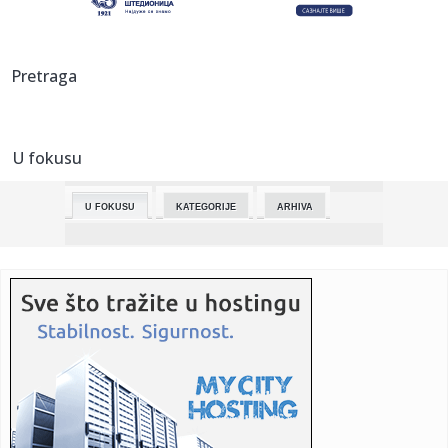
07:19:
Patrola sa dregerom kod Riblje pijace: Šta se dešava u
saobra...
07:18:
VIDEO: Objavljen trejler za nastavak filma "Practical Magic"
Pretraga
sa S...
07:18:
FOTO: Automobil sleteo u Crni Timok, dve osobe izvučene
iz vozil...
U fokusu
07:15:
Na aukciji Steve Albinijeva zlatna nagrada za Nirvanu
U FOKUSU
KATEGORIJE
ARHIVA
07:13:
Italijanski advokati će dobijati bonuse ako nagovore
migrante da...
07:11:
Rajakovićev Toronto opet izgubio, Atlanta se "tesnim"
brejkom vr...
07:03:
Geely Preface je hibrid s koji troši 3,98 l/100 km
07:02:
Pucnjava kod istorijske piramide u Meksiku: Ubijena
kanadska turi...
07:02:
VIDEO: Savršeni i za doručak i za užinu - Mafini sa sirom i ti...