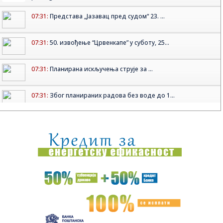
07:31:
Представа „Јазавац пред судом“ 23. ...
07:31:
50. извођење “Црвенкапе” у суботу, 25...
07:31:
Планирана искључења струје за ...
07:31:
Због планираних радова без воде до 1...
07:31:
Концерт пијанисткиње Бранке ван ...
07:25:
Немачки филмски аутори, археолошка ...
07:23:
Robloks u Rusiji kažnjen zbog kršenja zakona o LGBT
propagandi
07:21:
Sestre koje su oduševile Srbiju ponovo pokazale da imaju
veliko ...