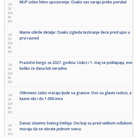
MUP izdao hitno upozorenje: Ovako vas varaju preko poruka!
24
SE
DA
M.
RS
Mame otkrile detalje: Ovako izgleda testiranje dece pred upis u
24
prvi razred
SE
DA
M.
RS
Praznični bingo za 2027. godinu: Uskrs i 1. maj se poklapaju, evo
24
koliko će dana biti neradno
SE
DA
M.
RS
Otkriveno zašto vraćaju ljude sa granice: Ovo su glavni razlozi, a
24
kazne idu i do 1.000 evra
SE
DA
M.
RS
Danas slavimo Svetog Evtihija: Oni koji su pred velikom odlukom
24
moraju da se obrate jednom svecu
SE
DA