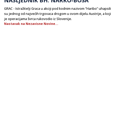
GRAC - Istražitelji Graca u akciji pod kodnim nazivom “Haribo” uhapsili
su jednog od najvećih trgovaca drogom u ovom dijelu Austrije, a koji
je operacijama švrca rukovodio iz Slovenije.
Nastavak na Nezavisne Novine...