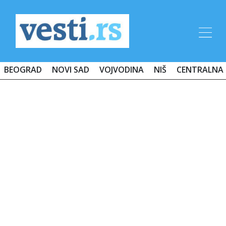
BEOGRAD
NOVI SAD
VOJVODINA
NIŠ
CENTRALNA 