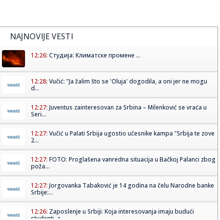
NAJNOVIJE VESTI
12:26:
Студија: Климатске промене ...
12:28:
Vučić: "Ja žalim što se 'Oluja' dogodila, a oni jer ne mogu
d...
12:27:
Juventus zainteresovan za Srbina – Milenković se vraća u
Seri...
12:27:
Vučić u Palati Srbija ugostio učesnike kampa "Srbija te zove
2...
12:27:
FOTO: Proglašena vanredna situacija u Bačkoj Palanci zbog
poža...
12:27:
Jorgovanka Tabaković je 14 godina na čelu Narodne banke
Srbije:...
12:26:
Zaposlenje u Srbiji: Koja interesovanja imaju budući
studenti, a...