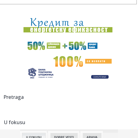
12:26:
Svađa u vrhu Amerike: Tramp napao Hegseta zbog stanja
zaliha oru...
12:23:
Spas za mlekarstvo; Vučić najavio dodatne subvencije za
mlekare
12:21:
NOVI DIV U TEL AVIVU: Armando Bakot zvanično pojačao
Makabi!
12:19:
Američki senator ukazuje na napredak u Senatu dok se
prijedlog z...
12:19:
Vučić se obraća medijima; "Španija nastavlja da poštuje
inte...
12:19:
Laž dana; Piper: "Dobar dan, da li je Miloš Jovanović tu"
Pretraga
VIDE...
12:18:
Profiterski i sebični mozak nezadrživo tone u zaborav:
Vučevi...
U fokusu
12:18:
Da li nove gume treba postaviti napred ili pozadi?
U FOKUSU
DOBRE VESTI
ARHIVA