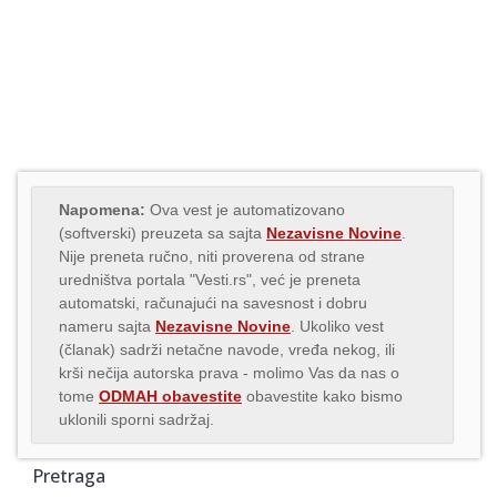
Napomena:
Ova vest je automatizovano
(softverski) preuzeta sa sajta
Nezavisne Novine
.
Nije preneta ručno, niti proverena od strane
uredništva portala "Vesti.rs", već je preneta
automatski, računajući na savesnost i dobru
nameru sajta
Nezavisne Novine
. Ukoliko vest
(članak) sadrži netačne navode, vređa nekog, ili
krši nečija autorska prava - molimo Vas da nas o
tome
ODMAH obavestite
obavestite kako bismo
uklonili sporni sadržaj.
Pretraga