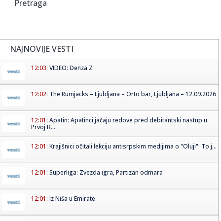
Pretraga
NAJNOVIJE VESTI
12:03:
VIDEO: Denza Z
12:02:
The Rumjacks – Ljubljana – Orto bar, Ljubljana – 12.09.2026
12:01:
Apatin: Apatinci jačaju redove pred debitantski nastup u
Prvoj B...
12:01:
Krajišnici očitali lekciju antisrpskim medijima o "Oluji": To j...
12:01:
Superliga: Zvezda igra, Partizan odmara
12:01:
Iz Niša u Emirate