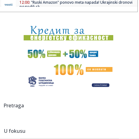
12:00:
"Ruski Amazon" ponovo meta napada! Ukrajinski dronovi
pogodili sk...
11:59:
Nova ekonomska dilema: Da li AI podiže cene?
11:59:
Bez vode delovi Novog Sada i Sremskih Karlovaca
11:59:
Vojno sposobni Ukrajinci će biti deportovani?
11:58:
Sombor: Dunav kod Bezdana na -163 centimetra
11:55:
Sitno se odbrojava do početka najveće fešte na Balkanu:
Sabor ...
11:55:
Čovek zbog kog je pola Ukrajine ustalo protiv Zelenskog:
Pretraga
"Znate ...
11:55:
Kula: Kula prvi put ugostila Olimpijadu trećeg doba
Zapadnobačk...
U fokusu
11:54:
Ispekcija zatvorila bazene Vladimira Tomovića posle
nastupa Tee ...