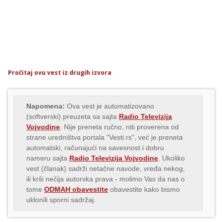
Pročitaj ovu vest iz drugih izvora
Napomena:
Ova vest je automatizovano
(softverski) preuzeta sa sajta
Radio Televizija
Vojvodine
. Nije preneta ručno, niti proverena od
strane uredništva portala "Vesti.rs", već je preneta
automatski, računajući na savesnost i dobru
nameru sajta
Radio Televizija Vojvodine
. Ukoliko
vest (članak) sadrži netačne navode, vređa nekog,
ili krši nečija autorska prava - molimo Vas da nas o
tome
ODMAH obavestite
obavestite kako bismo
uklonili sporni sadržaj.