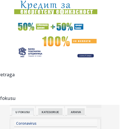
10:36:
Vlahović nije nervozan – tvrde Italijani
10:31:
Део Сремских Карловаца данас без ...
10:33:
Potvrđeno: Stiže novi Audi Q8, poznati i prvi detalji
10:33:
U Nemačkoj cene nekretnina stagniraju od početka
godine
10:31:
Tzv. kosovska policija privela tri pripadnika MUP-a Srbije
retraga
10:31:
Vozite se bilo gde po svetu koristeći prave mape VIDEO
 fokusu
10:30:
Zvanično: Pokuševski se priključio novom klubu!
U FOKUSU
KATEGORIJE
ARHIVA
10:30:
Midalidare 2026 – Rock in the Wine Valley: Dan Treći:
Hellowee...
Coronavirus