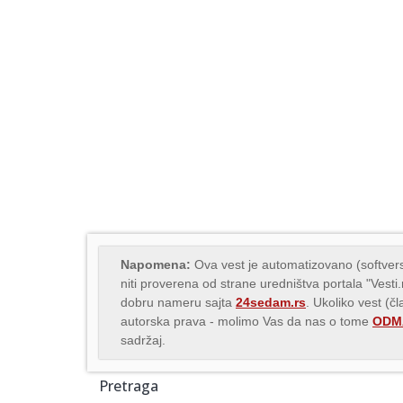
Napomena:
Ova vest je automatizovano (softvers
niti proverena od strane uredništva portala "Vesti
dobru nameru sajta
24sedam.rs
. Ukoliko vest (č
autorska prava - molimo Vas da nas o tome
ODMA
sadržaj.
Pretraga