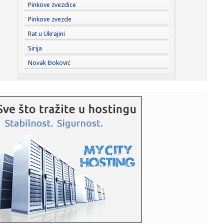
10:26:
Braun zamera Tejtumu? "Mogao je da stane uz mene"
Pinkove zvezdice
Pinkove zvezde
10:26:
Bez vode delovi Avijatičarskog naselja i Sremskih
Rat u Ukrajini
Karlovaca
Sirija
10:20:
Обезбедите карте на време и сви на ...
Novak Đoković
10:22:
Lučić: Šest novih objekata Telekom Srbija na KiM,
poboljšaće...
10:17:
Leskovac: Crkveni ansambl Branko na pokloničkom
putovanju stop...
10:16:
Lučić: "Šest novih objekata Telekom Srbije na KiM";
"Poboljša...
10:14:
VUKOTIĆ OTKRIO ŠTA JE ILIĆ PROMENIO: Nova uloga
donela Partiza...
10:13:
Novi udar za Luku Dončić: Bivša verenica traži bogatstvo
na s...
10:13:
"Primećujemo greške, ali verujemo da nije bilo loše
namere ...