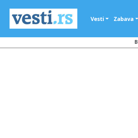
Vesti
Zabava
B