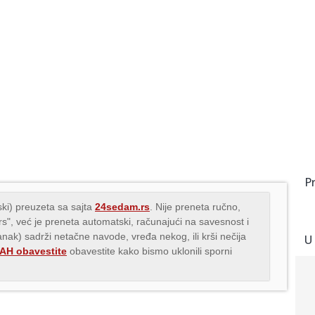
P
ki) preuzeta sa sajta
24sedam.rs
. Nije preneta ručno,
.rs", već je preneta automatski, računajući na savesnost i
lanak) sadrži netačne navode, vređa nekog, ili krši nečija
U
H obavestite
obavestite kako bismo uklonili sporni