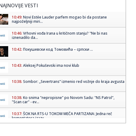
NAJNOVIJE VESTI
10:49:
Novi Estée Lauder parfem mogao bi da postane
najpoželjniji miri...
10:46:
Vrhovni vođa Irana u kritičnom stanju? "Ne bi nas
iznenadilo da...
10:42:
Покушевски код Томовића – српски ...
10:43:
Aleksej Pokuševski ima novi klub
10:38:
Sombor: „Severtrans“ izmenio red vožnje do kraja avgusta
10:38:
Ko snima "nepropisne" po Novom Sadu: "NS Patrol",
"Scan car" - ev...
10:37:
ŠOK NA RTS-U TOKOM MEČA PARTIZANA: Jedna reč
komentatora izazv...
10:35:
Познајете особу која је све ...