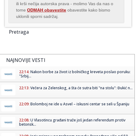
ili krši nečija autorska prava - molimo Vas da nas o
tome
ODMAH obavestite
obavestite kako bismo
uklonili sporni sadržaj.
Pretraga
NAJNOVIJE VESTI
22:14:
Nakon borbe za život iz bolničkog kreveta poslao poruku:
"Srbij...
22:13:
Večera za Zelenskog, a šta će sutra biti "na stolu": Đukić n...
22:09:
Bolomboj ne ide u Asvel – iskusni centar se seli u Španiju
22:08:
U Vlasotincu građani traže još jedan referendum protiv
betonsk...