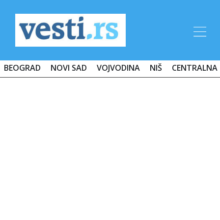
BEOGRAD
NOVI SAD
VOJVODINA
NIŠ
CENTRALNA 