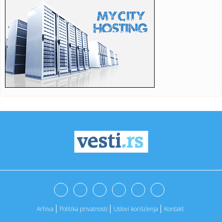
21:31:
Da li je ovo najbizarniji film godine?; "Pljušte" reakcije na
dr...
21:29:
Protest povodom pozivanja Zelenskog u zvaničnu posetu
Srbiji
21:27:
Studenti u Pančevu prikupljaju pomoć za vatrogasce i
dobrovoljc...
21:22:
Pacovi iz Belgije otkrivaju mine, tuberkulozu i preživele
posle ...
21:17:
Procurile informacije: Objavljeno kad stiže iPhone 18?
21:15:
Električni automobili izgubili zamah: Šta je zaustavilo
najve...
21:15:
SUDIJE SPREMNE ZA NOVU SEZONU: Održan seminar
Srpske lige „Ist...
21:13:
Први случајеви грознице Западног ...
Arhiva
Politika privatnosti
Uslovi korišćenja
Kontakt
21:15:
Ekspresan rasplet slučaja "Odželej" – poznato gde
nastavlja k...