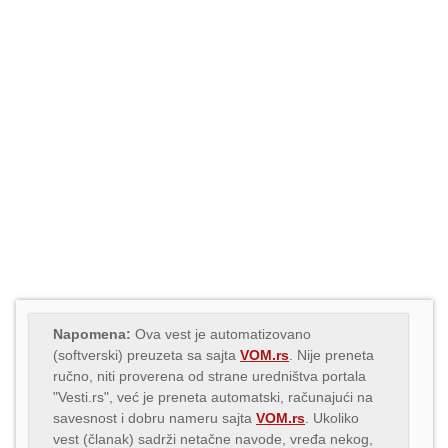
Napomena:
Ova vest je automatizovano
(softverski) preuzeta sa sajta
VOM.rs
. Nije preneta
ručno, niti proverena od strane uredništva portala
"Vesti.rs", već je preneta automatski, računajući na
savesnost i dobru nameru sajta
VOM.rs
. Ukoliko
vest (članak) sadrži netačne navode, vređa nekog,