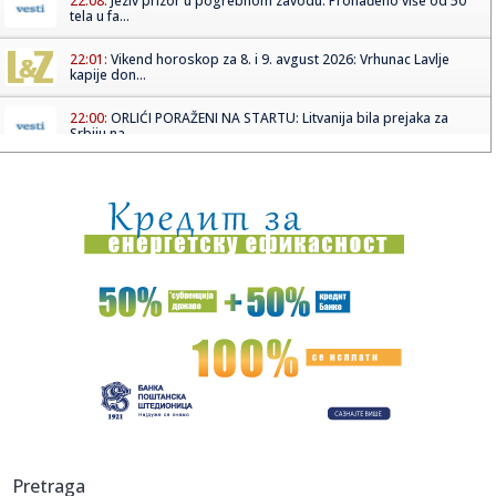
22:08:
Jeziv prizor u pogrebnom zavodu: Pronađeno više od 50
tela u fa...
22:01:
Vikend horoskop za 8. i 9. avgust 2026: Vrhunac Lavlje
kapije don...
22:00:
ORLIĆI PORAŽENI NA STARTU: Litvanija bila prejaka za
Srbiju na ...
21:56:
Nakon teške nesreće prvo izgovorio: "Srbija pobeđuje!"
Društv...
21:56:
Marija Kulić razvezala jezik nakon susreta Miljane i Zole: Evo
k...
21:54:
Veliki preokret: Ipak postižu dogovor?
21:53:
Šok u SAD-u: Izgubili 23.000 radnih mesta
21:53:
Štand "Studenti pobeđuju" na Novosadskom noćnom
bazaru, pored ...
21:45:
Jokić čeka Vembanjamu, znaju se i cene karata za
Pretraga
košarkaški s...