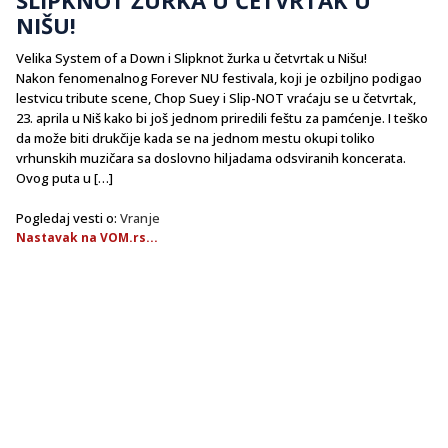
NIŠU!
Velika System of a Down i Slipknot žurka u četvrtak u Nišu!
Nakon fenomenalnog Forever NU festivala, koji je ozbiljno podigao
lestvicu tribute scene, Chop Suey i Slip-NOT vraćaju se u četvrtak,
23. aprila u Niš kako bi još jednom priredili feštu za pamćenje. I teško
da može biti drukčije kada se na jednom mestu okupi toliko
vrhunskih muzičara sa doslovno hiljadama odsviranih koncerata.
Ovog puta u […]
Pogledaj vesti o:
Vranje
Nastavak na VOM.rs...