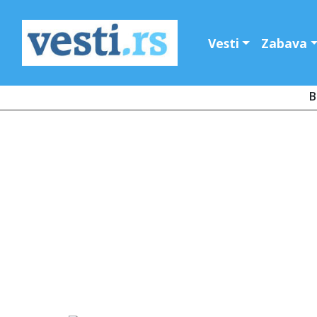
Vesti
Zabava
B