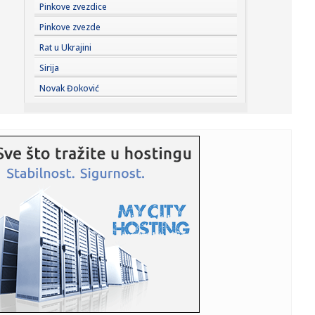
17:36:
Осуђујемо монструозне претње ...
Pinkove zvezdice
Pinkove zvezde
17:34:
Đokić od heroja do veta za nekoliko meseci; "Studentska
Rat u Ukrajini
lista" ...
Sirija
17:34:
Šta je kome donela poseta Zelenskog Srbiji: BBC analiza
Novak Đoković
17:33:
Radojević ušao u "klub 100": Navijač Zvezde nagrađen za
dugog...
17:29:
Detour prvi put u Bašti KST-a 3. septembra
17:27:
Mislila da je srela Vučića, a onda iznela bizarnu teoriju:
Blok...
17:27:
Francuska ponovo strepi od vatrenog pakla! Upaljen
crveni alarm, ...
17:24:
Nemačke pokrajine ukidaju zabranu vožnje kamiona
nedeljom zbog ...
17:23:
Niš slavi Svetog Pantelejmona: Slava gradske opštine koja
nosi ...