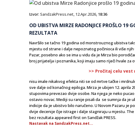
Izvor:
SandzakPress.net
,
12.Apr.2026
, 18:36
OD UBISTVA MIRZE RADONJICE PROŠLO 19 GO
REZULTATA
Navršilo se tačno 19 godina od monstrouznog ubistva taks
mjestu od strane i dalje nepoznatog počinioca ili više njih
Pazar, posebno ako se ima u vidu da je Mirza bio porodičan
broj prijatelja i poznanika, koji imaju samo riječi hvale za
>> Pročitaj celu vest
nisu imale nikakvog efekta niti se od mrtve tačke i mrdnulo 
sve dalje od konačnog epiloga. Mirza je ubijen 12. aprila 
stupovima prevezao dvije osobe. Na njega je neko pucao i
ostavio novac. Mediji su ranije pisali da se sumnja da je u
indicije da je ubistvo bilo naručeno. U Novom Pazaru je p
dvije decenije čije istrage i dalje stagniraju u mjestu. Th
bez rezultata appeared first on Sandžak PRESS.
Nastavak na SandzakPress.net...