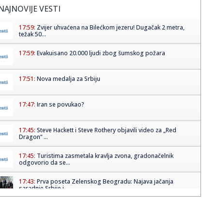
NAJNOVIJE VESTI
17:59:
Zvijer uhvaćena na Bilećkom jezeru! Dugačak 2 metra,
težak 50...
17:59:
Evakuisano 20.000 ljudi zbog šumskog požara
17:51:
Nova medalja za Srbiju
17:47:
Iran se povukao?
17:45:
Steve Hackett i Steve Rothery objavili video za „Red
Dragon“ ...
17:45:
Turistima zasmetala kravlja zvona, gradonačelnik
odgovorio da se...
17:43:
Prva poseta Zelenskog Beogradu: Najava jačanja
saradnje Srbije i...
17:42:
U Crnoj Gori zaplijenjeno 38 kilograma marihuana