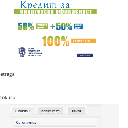
17:42:
Kolektivno vjenčanje u Bijeljini
17:42:
Orao krstaš Feliks ponovo na slobodi: Nakon zatočeništva
u Sir...
17:41:
Tramp: SAD ulažu 400 miliona dolara u rudnik u Australiji
17:40:
SIMEONE PRELOMIO OKO ALVAREZA: Pomenuo Grizmana i
poslao poruku k...
17:40:
Zagrevanje za Partizan – Hetafe neporažen protiv
retraga
Totenhema
17:40:
Suosnivač popularne onlajn enciklopedije: CIA je izmenila
Vikipe...
 fokusu
17:38:
GO SNS Novi Sad: Osuđujemo monstruozne pretnje
gradonačelniku M...
U FOKUSU
DOBRE VESTI
ARHIVA
17:38:
Britni Spirs slomljena - otkrila šta joj je rekao sin: "Osećam
...
Coronavirus