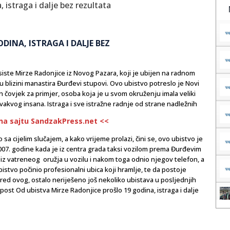
DINA, ISTRAGA I DALJE BEZ
iste Mirze Radonjice iz Novog Pazara, koji je ubijen na radnom
 u blizini manastira Đurđevi stupovi. Ovo ubistvo potreslo je Novi
 čovjek za primjer, osoba koja je u svom okruženju imala veliki
 ovakvog insana. Istraga i sve istražne radnje od strane nadležnih
 na sajtu SandzakPress.net <<
sa cijelim slučajem, a kako vrijeme prolazi, čini se, ovo ubistvo je
2007. godine kada je iz centra grada taksi vozilom prema Đurđevim
z vatreneog oružja u vozilu i nakom toga odnio njegov telefon, a
bistvo počinio profesionalni ubica koji hramlje, te da postoje
ored ovog, ostalo neriješeno još nekoliko ubistava u posljednjih
e post Od ubistva Mirze Radonjice prošlo 19 godina, istraga i dalje