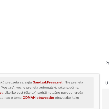
P
ki) preuzeta sa sajta
SandzakPress.net
. Nije preneta
U
 "Vesti.rs", već je preneta automatski, računajući na
et
. Ukoliko vest (članak) sadrži netačne navode, vređa
s da nas o tome
ODMAH obavestite
obavestite kako