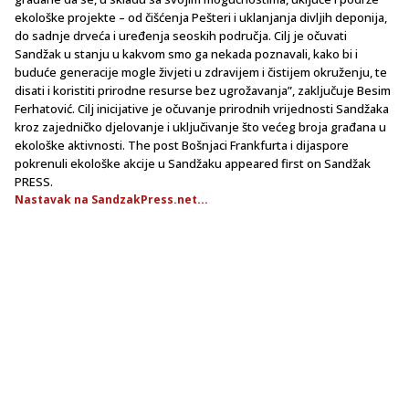
ekološke projekte – od čišćenja Pešteri i uklanjanja divljih deponija,
do sadnje drveća i uređenja seoskih područja. Cilj je očuvati
Sandžak u stanju u kakvom smo ga nekada poznavali, kako bi i
buduće generacije mogle živjeti u zdravijem i čistijem okruženju, te
disati i koristiti prirodne resurse bez ugrožavanja”, zaključuje Besim
Ferhatović. Cilj inicijative je očuvanje prirodnih vrijednosti Sandžaka
kroz zajedničko djelovanje i uključivanje što većeg broja građana u
ekološke aktivnosti. The post Bošnjaci Frankfurta i dijaspore
pokrenuli ekološke akcije u Sandžaku appeared first on Sandžak
PRESS.
Nastavak na SandzakPress.net...