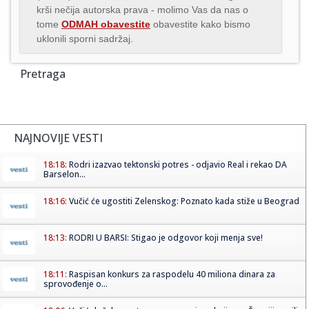
krši nečija autorska prava - molimo Vas da nas o
tome
ODMAH obavestite
obavestite kako bismo
uklonili sporni sadržaj.
Pretraga
NAJNOVIJE VESTI
18:18:
Rodri izazvao tektonski potres - odjavio Real i rekao DA
Barselon...
18:16:
Vučić će ugostiti Zelenskog: Poznato kada stiže u Beograd
18:13:
RODRI U BARSI: Stigao je odgovor koji menja sve!
18:11:
Raspisan konkurs za raspodelu 40 miliona dinara za
sprovođenje o...