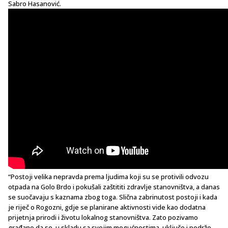
Sabro Hasanović.
“Postoji velika nepravda prema ljudima koji su se protivili odvozu
otpada na Golo Brdo i pokušali zaštititi zdravlje stanovništva, a danas
se suočavaju s kaznama zbog toga. Slična zabrinutost postoji i kada
je riječ o Rogozni, gdje se planirane aktivnosti vide kao dodatna
prijetnja prirodi i životu lokalnog stanovništva. Zato pozivamo
građane da se, u skladu sa svojim mogućnostima, uključe i podrže