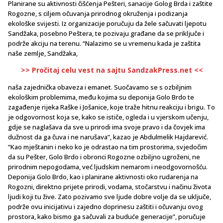
Planirane su aktivnosti čišćenja Pešteri, sanacije Golog Brda i zaštite
Rogozne, s ciljem očuvanja prirodnog okruženja i podizanja
ekološke svijesti. Iz organizacije poručuju da žele sačuvati ljepotu
Sandžaka, posebno Peštera, te pozivaju građane da se priključe i
podrže akciju na terenu. “Nalazimo se u vremenu kada je zaštita
naše zemlje, Sandžaka,
>> Pročitaj celu vest na sajtu SandzakPress.net <<
naša zajednička obaveza i emanet. Suočavamo se s ozbiljnim
ekološkim problemima, među kojima su deponija Golo Brdo te
zagađenje rijeka Raške i Jošanice, koje traže hitnu reakciju i brigu. To
je odgovornost koja se, kako se ističe, ogleda i u vjerskom učenju,
gdje se naglašava da sve u prirodi ima svoje pravo i da čovjek ima
dužnost da ga čuva i ne narušava”, kazao je Abdulmelik Hajdarević.
“Kao mještanin i neko ko je odrastao na tim prostorima, svjedočim
da su Pešter, Golo Brdo i obronci Rogozne ozbiljno ugroženi, ne
prirodnim nepogodama, već ljudskim nemarom i neodgovornošću.
Deponija Golo Brdo, kao i planirane aktivnosti oko rudarenja na
Rogozni, direktno prijete prirodi, vodama, stočarstvu i načinu života
ljudi koji tu žive. Zato pozivamo sve ljude dobre volje da se uključe,
podrže ovu inicijativu i zajedno doprinesu zaštiti i očuvanju ovog
prostora, kako bismo ga sačuvali za buduće generacije”, poručuje