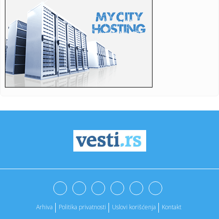
17:40:
KOSTIĆ SE VRATIO U HOLANDIJU: Srpski reprezentativac
potpisao za...
17:40:
Forlan postao selektor dvostrukog šampiona sveta
17:38:
Zvezdin bratski klub doveo Albanca! Navijači spremaju
pakao upra...
17:35:
Vozili pijani po Novom Sadu: Policija zadržala dvojicu
vozača
17:34:
Kongo zabranio izvoz važnih ruda: Skočile cene na berzi
metala
17:31:
Kineski izvoz nastavio rast u julu
17:28:
Stariji muškarac preminuo na bazenu na Košutnjaku
17:26:
Zvanično: Filip Kostić ima novi klub FOTO
Arhiva
Politika privatnosti
Uslovi korišćenja
Kontakt
17:24:
Poznata glumica doživela tešku saobraćajnu nesreću:
"Jedva sm...