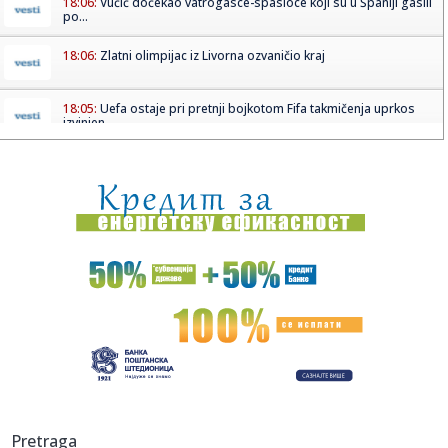
18:06:
Vučić dočekao vatrogasce-spasioce koji su u Španiji gasili
po...
18:06:
Zlatni olimpijac iz Livorna ozvaničio kraj
18:05:
Uefa ostaje pri pretnji bojkotom Fifa takmičenja uprkos
izvinjen...
18:01:
STUDENT SUNSET – maPlatz – 20.08.2026
18:00:
Nakon što pogledate trailer, nećete moći da dočekate
premijer...
18:00:
Zbog čega je Salah izabrao turski Trabzon
18:00:
Ministarka: Brza pruga između Beograda i Budimpešte
trebalo bi ...
18:00:
Beat (Belew, Levin, Vai, Bozzio) najavili turneju u jesen 2026.
g...
17:52:
Rasim Ljajić otkrio pozadinu haosa u Partizanu: Jedan čovek
Pretraga
se ...