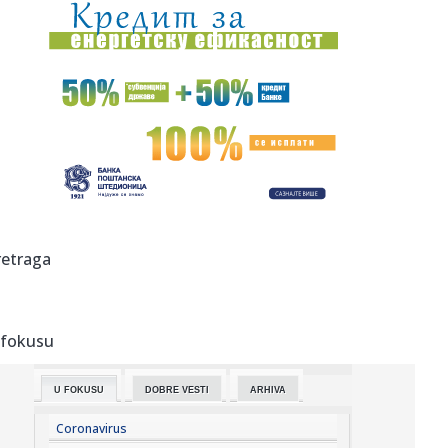
17:18:
Od sve je legalno do predaje oružja: Milić u PU Niš
17:17:
Brisel presekao: "Zelenski, reci šta ti treba"
17:15:
Nove obuke i digitalni servisi za privredu: Od propisa do
AI alat...
17:15:
Tri dana avanture na Jahorini i Ravnoj planini: Spoj sporta i
muz...
17:14:
Panika u Kini zbog tajfuna koji se približava! U dve
retraga
provincije ...
17:11:
Slani mafini gotovi za 20 minuta
 fokusu
17:08:
KLUBOVI SPUSTILI RAMPU SRBIJI: Bogdanović i Micić
propuštaju k...
U FOKUSU
DOBRE VESTI
ARHIVA
17:08:
UNS: Skupština Kosova da omogući nesmetan rad svim
medijima na ...
Coronavirus