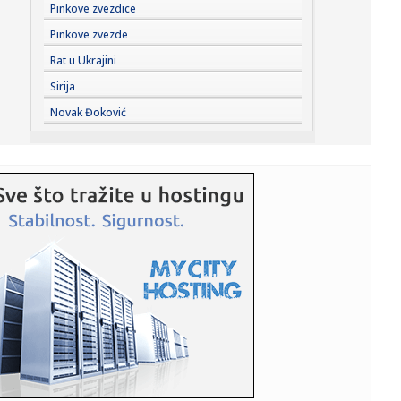
17:05:
Колико дуго може да стоји отворена ...
Pinkove zvezdice
Pinkove zvezde
17:06:
Прва помоћ одојчади и малој деци: ...
Rat u Ukrajini
Sirija
17:06:
Plan ostaje isti – bojkot!
Novak Đoković
17:06:
"Orlići" se porazom oprostili od EP u Beogradu
17:05:
70 miliona dinara za program „Domaći kvalitet“
17:04:
Gase se prvi tim i omladinci Dinama Jug
17:04:
Zlostavljanje i silovanje regrutkinja u britanskoj vojnoj
školi:...
17:02:
Šta ćemo voziti za deset godina: Dizelaši će nestati iz
ponud...
17:01:
Sahranjen ruski general – poginuo u eksploziji u Moskvi?