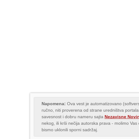
Napomena:
Ova vest je automatizovano (softvers
ručno, niti proverena od strane uredništva portala
savesnost i dobru nameru sajta
Nezavisne Novi
nekog, ili krši nečija autorska prava - molimo Va
bismo uklonili sporni sadržaj.