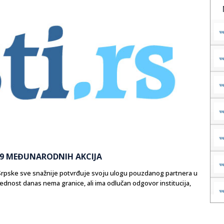
 19 MEĐUNARODNIH AKCIJA
Srpske sve snažnije potvrđuje svoju ulogu pouzdanog partnera u
ednost danas nema granice, ali ima odlučan odgovor institucija,