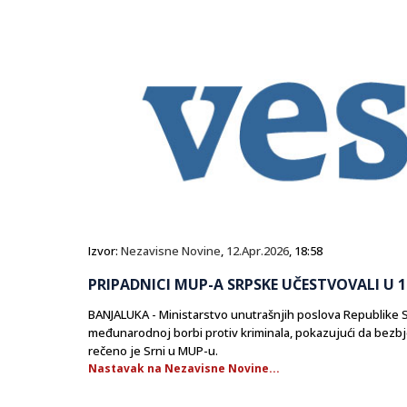
Izvor:
Nezavisne Novine
,
12.Apr.2026
, 18:58
PRIPADNICI MUP-A SRPSKE UČESTVOVALI U
BANJALUKA - Ministarstvo unutrašnjih poslova Republike 
međunarodnoj borbi protiv kriminala, pokazujući da bezbj
rečeno je Srni u MUP-u.
Nastavak na Nezavisne Novine...