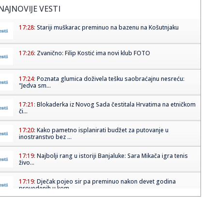
NAJNOVIJE VESTI
17:28:
Stariji muškarac preminuo na bazenu na Košutnjaku
17:26:
Zvanično: Filip Kostić ima novi klub FOTO
17:24:
Poznata glumica doživela tešku saobraćajnu nesreću:
"Jedva sm...
17:21:
Blokaderka iz Novog Sada čestitala Hrvatima na etničkom
či...
17:20:
Kako pametno isplanirati budžet za putovanje u
inostranstvo bez ...
17:19:
Najbolji rang u istoriji Banjaluke: Sara Mikača igra tenis
živo...
17:19:
Dječak pojeo sir pa preminuo nakon devet godina
provedenih u kom...
17:19:
Čelik želi iznenaditi Zrinjski u Mostaru