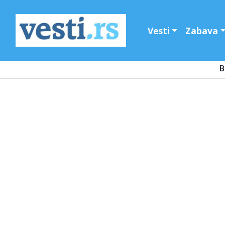
Vesti
Zabava
B