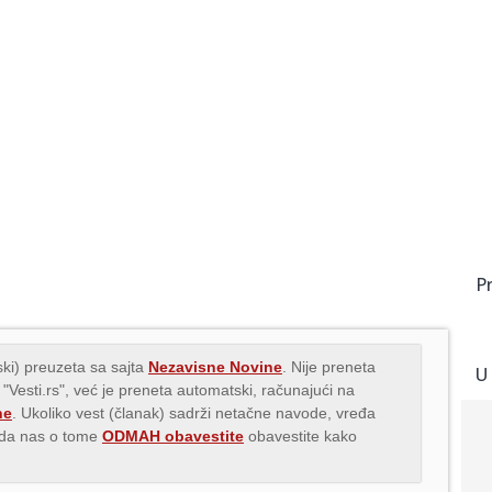
P
ki) preuzeta sa sajta
Nezavisne Novine
. Nije preneta
U
 "Vesti.rs", već je preneta automatski, računajući na
ne
. Ukoliko vest (članak) sadrži netačne navode, vređa
s da nas o tome
ODMAH obavestite
obavestite kako