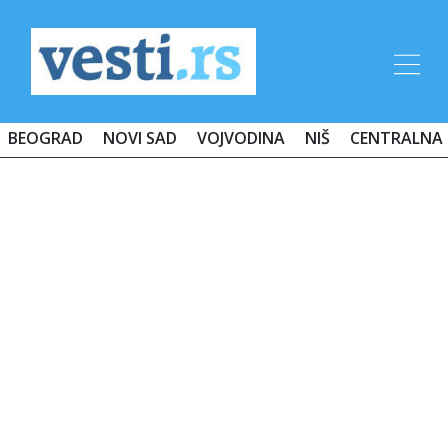
BEOGRAD
NOVI SAD
VOJVODINA
NIŠ
CENTRALNA 