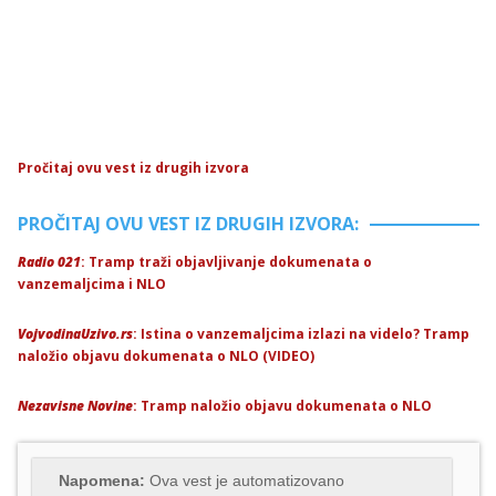
Pročitaj ovu vest iz drugih izvora
PROČITAJ OVU VEST IZ DRUGIH IZVORA:
Radio 021
: Tramp traži objavljivanje dokumenata o
vanzemaljcima i NLO
VojvodinaUzivo.rs
: Istina o vanzemaljcima izlazi na videlo? Tramp
naložio objavu dokumenata o NLO (VIDEO)
Nezavisne Novine
: Tramp naložio objavu dokumenata o NLO
Napomena:
Ova vest je automatizovano