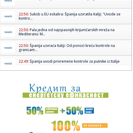
22:50:
Sukob u EU eskalira: Španija uzvratila Italiji; "Uvode se
kontro...
22:50:
Pala jedna od najopasnijih krijumčarskih mreža na
Mediteranu: M...
22:50:
Španija uzvraća Italiji: Od ponoći kreću kontrole na
granicam...
22:49:
Španija uvodi privremene kontrole za putnike iz Italije
22:49:
"Denver pokazao nepoštovanje prema Pejtonu Votsonu"
22:48:
NUNS: Jul – talas ozbiljnih pretnji, kampanje protiv novinara
i...
22:46:
TRAGEDIJA: Bivši olimpijac pod istragom nakon
smrtonosne nesre...
22:45:
Odbojkašice Srbije pobedile Rusiju u prijateljskom meču