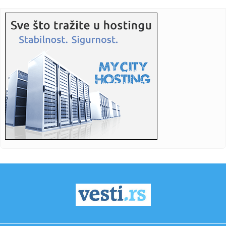
22:17:
Novi DSS osuđuje uvredljive komentare i govor mržnje
22:14:
Nakon borbe za život iz bolničkog kreveta poslao poruku:
"Srbij...
22:13:
Večera za Zelenskog, a šta će sutra biti "na stolu": Đukić n...
22:09:
Bolomboj ne ide u Asvel – iskusni centar se seli u Španiju
22:08:
U Vlasotincu građani traže još jedan referendum protiv
betonsk...
22:08:
Jeziv prizor u pogrebnom zavodu: Pronađeno više od 50
tela u fa...
22:01:
Vikend horoskop za 8. i 9. avgust 2026: Vrhunac Lavlje
kapije don...
22:00:
ORLIĆI PORAŽENI NA STARTU: Litvanija bila prejaka za
Srbiju na ...