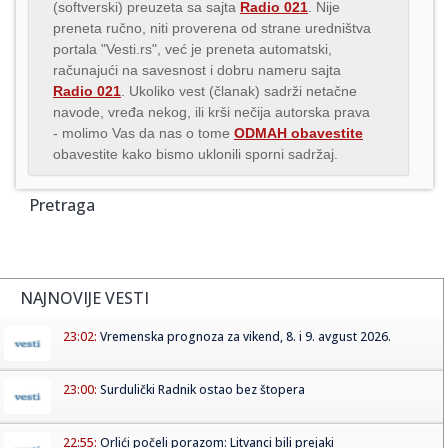
(softverski) preuzeta sa sajta
Radio 021
. Nije
preneta ručno, niti proverena od strane uredništva
portala "Vesti.rs", već je preneta automatski,
računajući na savesnost i dobru nameru sajta
Radio 021
. Ukoliko vest (članak) sadrži netačne
navode, vređa nekog, ili krši nečija autorska prava
- molimo Vas da nas o tome
ODMAH obavestite
obavestite kako bismo uklonili sporni sadržaj.
Pretraga
NAJNOVIJE VESTI
23:02:
Vremenska prognoza za vikend, 8. i 9. avgust 2026.
23:00:
Surdulički Radnik ostao bez štopera
22:55:
Orlići počeli porazom: Litvanci bili prejaki