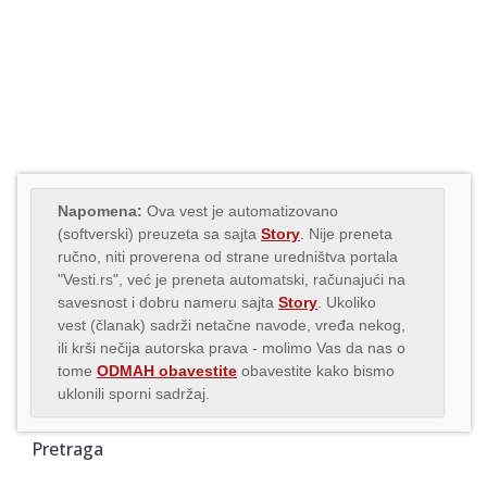
Napomena:
Ova vest je automatizovano
(softverski) preuzeta sa sajta
Story
. Nije preneta
ručno, niti proverena od strane uredništva portala
"Vesti.rs", već je preneta automatski, računajući na
savesnost i dobru nameru sajta
Story
. Ukoliko
vest (članak) sadrži netačne navode, vređa nekog,
ili krši nečija autorska prava - molimo Vas da nas o
tome
ODMAH obavestite
obavestite kako bismo
uklonili sporni sadržaj.
Pretraga