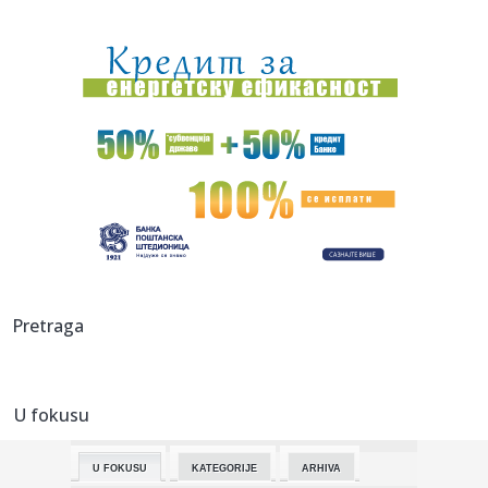
16:02:
Oglasio se Albanac posle UFC Beograd: "Bog blagoslovio
Srbiju" VI...
16:01:
Upozorenje iz Moskve zbog Kosova: "Opasno je maštati"
16:01:
Ako vam je promakla „qipao” haljina iz Zare, pronašli smo
za...
16:00:
Drama u Parizu: Starija žena ušetala u crkvu sa bombama
15:58:
Raspored sahrana za ponedeljak, 10. avgust
15:57:
VLAHOVIĆU NA STO STIGLO 50 MILIONA EVRA: Bešiktaš
Pretraga
krenuo svim ...
15:56:
Dobre vesti iz Deliblatske peščare! Čaušić: Situacija
daleko...
U fokusu
15:54:
Ko kontroliše svetske sirovine? Kina neprikosnovena, a evo
ko je...
U FOKUSU
KATEGORIJE
ARHIVA
15:49:
Brnabić: "Palo priznanje blokadera – kad pobede dovode