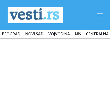
BEOGRAD
NOVI SAD
VOJVODINA
NIŠ
CENTRALNA 