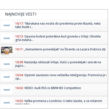
NAJNOVIJE VESTI
16:17:
"Marakana nas nosila do preokreta protiv Bazela, neka
tako bude i...
16:13:
Opasna bolest potvrđena kod goveda u Srbiji: Obolela
grla eutana...
16:11:
„Humanitarni ponedeljak“ na Štrandu za Lazara Dobrića (6)
16:09:
Nastavlja obilazak Srbije; Vučić u ponedeljak i utorak na
jugoz...
16:04:
OpenAI zaustavio novu veštačku inteligenciju: Premoćna je i
op...
16:02:
VIDEO: Audi RS5 vs BMW M3 Competition
16:02:
Velika promena u Londonu: U taksi ulazite, a za volanom
nema niko...