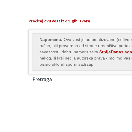
Pročitaj ovu vest iz drugih izvora
Napomena:
Ova vest je automatizovano (softvers
ručno, niti proverena od strane uredništva portala
savesnost i dobru nameru sajta
SrbijaDanas.co
nekog, ili krši nečija autorska prava - molimo Va
bismo uklonili sporni sadržaj.
Pretraga