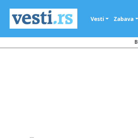
Vesti
Zabava
B