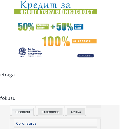
21:00:
Evakuacija stanovnika dva naselja zbog požara u
Deliblatskoj pe...
20:58:
Horor u Nemačkoj: Sudarila se dva tramvaja, više od 25
povređe...
20:58:
Od prodaje pilića do letovanja na jahti: Novi prizori Bojane
i M...
20:57:
Kineski proizvođač robota procenjen na više od devet
milijardi...
20:53:
OVO NE SME DA SE DESI NI U SNU: Crvena zvezda može da
retraga
izgubi Sem...
20:53:
"Petarda" Hajduka iz Splita u Litvaniji
 fokusu
20:52:
Skandal: Procureo dokument; Blokaderi od svih kandidata
traže ap...
U FOKUSU
KATEGORIJE
ARHIVA
20:46:
Novi veliki posao Real Madrida – rešena sudbina
Vinisijusa!
Coronavirus