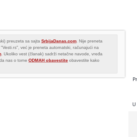
ki) preuzeta sa sajta
SrbijaDanas.com
. Nije preneta
 "Vesti.rs", već je preneta automatski, računajući na
m
. Ukoliko vest (članak) sadrži netačne navode, vređa
s da nas o tome
ODMAH obavestite
obavestite kako
P
U