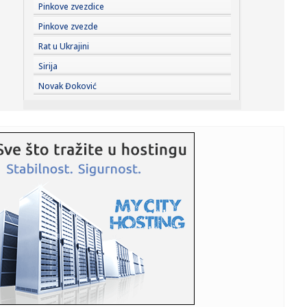
20:45:
"Kompas": Senke nad "listom"
Pinkove zvezdice
Pinkove zvezde
20:45:
Vučić najavio veliki skup u Novom Sadu: Očekujem pobedu
Rat u Ukrajini
na niv...
Sirija
20:44:
Fotelja mu visi o koncu: Zbog čega se republikanci okreću
Novak Đoković
proti...
20:44:
Ako postoji jedan komad koji ćete nositi godinama, to je
kimono ...
20:37:
PARKER NE ODUSTAJE OD SNA: Želi ono što Asvel čeka
skoro tri d...
20:37:
Dragojević će premijeru želeti što pre da zaboravi
20:36:
Lamborghini Revuelto SV postavio novi rekord na
Hokenhajmringu
20:28:
Litvanci surovo iskreni: "Niko nije uzbuđen zbog Partizana
– Z...
20:27:
Smailagić je predstavljen - više nema dileme gde nastavlja
kari...