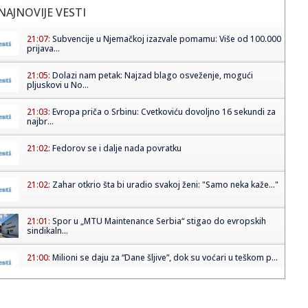
NAJNOVIJE VESTI
21:07:
Subvencije u Njemačkoj izazvale pomamu: Više od 100.000
prijava...
21:05:
Dolazi nam petak: Najzad blago osveženje, mogući
pljuskovi u No...
21:03:
Evropa priča o Srbinu: Cvetkoviću dovoljno 16 sekundi za
najbr...
21:02:
Fedorov se i dalje nada povratku
21:02:
Zahar otkrio šta bi uradio svakoj ženi: "Samo neka kaže..."
21:01:
Spor u „MTU Maintenance Serbia“ stigao do evropskih
sindikaln...
21:00:
Milioni se daju za “Dane šljive”, dok su voćari u teškom p...
21:00:
Srbiju bi zaštita od klimatskih promena mogla da košta
više od...