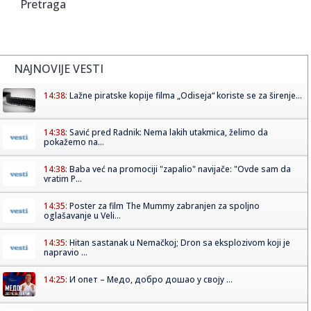
Pretraga
NAJNOVIJE VESTI
14:38:
Lažne piratske kopije filma „Odiseja“ koriste se za širenje...
14:38:
Savić pred Radnik: Nema lakih utakmica, želimo da
pokažemo na...
14:38:
Baba već na promociji "zapalio" navijače: "Ovde sam da
vratim P...
14:35:
Poster za film The Mummy zabranjen za spoljno
oglašavanje u Veli...
14:35:
Hitan sastanak u Nemačkoj; Dron sa eksplozivom koji je
napravio ...
14:25:
И опет – Медо, добро дошао у своју ...