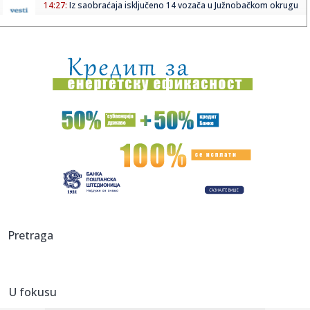
14:27:
Iz saobraćaja isključeno 14 vozača u Južnobačkom okrugu
14:27:
Tramp javno odbio Zelenskog: Nema više raketa za vas,
potrebne s...
14:26:
Prvi put viđeni vrtlozi na Suncu: Naučnici rešavaju misteriju
...
14:24:
Znakovi da vaš pas možda pati od artritisa
14:24:
Španija zaprijetila Italiji kontramjerama
14:24:
Zatražen pritvor uhapšenima u akciji "Trasa"
14:24:
Stabilnije vodosnabdijevanje sjevera Banjaluke od 15.
Pretraga
avgusta
14:24:
Skejo odbrusio Pupovcu: "On će mi govoriti kakve brkove
treba da...
U fokusu
14:24:
Novčana podrška Grada Banjaluka: 293 brucoša dobiće po
200 KM