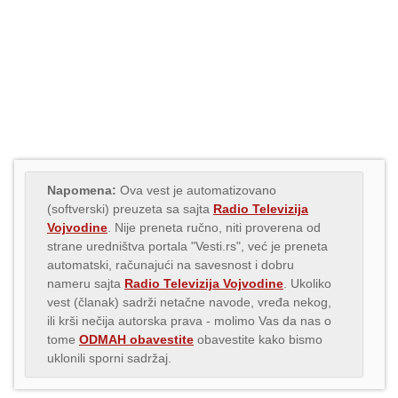
Napomena:
Ova vest je automatizovano
(softverski) preuzeta sa sajta
Radio Televizija
Vojvodine
. Nije preneta ručno, niti proverena od
strane uredništva portala "Vesti.rs", već je preneta
automatski, računajući na savesnost i dobru
nameru sajta
Radio Televizija Vojvodine
. Ukoliko
vest (članak) sadrži netačne navode, vređa nekog,
ili krši nečija autorska prava - molimo Vas da nas o
tome
ODMAH obavestite
obavestite kako bismo
uklonili sporni sadržaj.