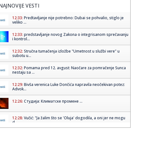
NAJNOVIJE VESTI
12:33:
Predtavljanje nije potrebno: Dubai se pohvalio, stiglo je
veliko ...
12:33:
predstavljanje novog Zakona o integrisanom sprečavanju
i kontrol...
12:32:
Stručna tumačenja izložbe "Umetnost u službi vere" u
subotu u...
12:32:
Pomama pred 12. avgust: Naočare za pomračenje Sunca
nestaju sa ...
12:29:
Bivša verenica Luke Dončića napravila neočekivan potez:
Advok...
12:26:
Студија: Климатске промене ...
12:28:
Vučić: "Ja žalim što se 'Oluja' dogodila, a oni jer ne mogu
d...
12:27:
Juventus zainteresovan za Srbina – Milenković se vraća u
Seri...