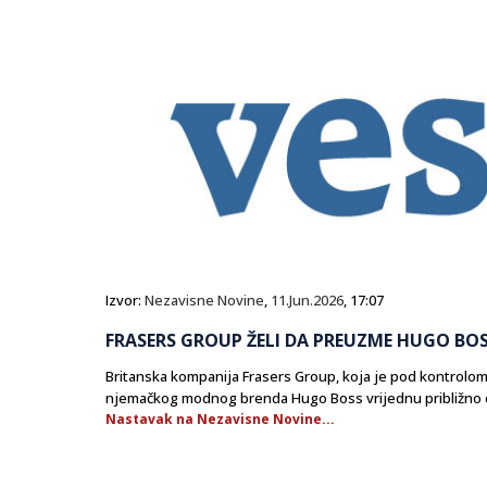
Izvor:
Nezavisne Novine
,
11.Jun.2026
, 17:07
FRASERS GROUP ŽELI DA PREUZME HUGO BO
​Britanska kompanija Frasers Group, koja je pod kontrolom
njemačkog modnog brenda Hugo Boss vrijednu približno dv
Nastavak na Nezavisne Novine...