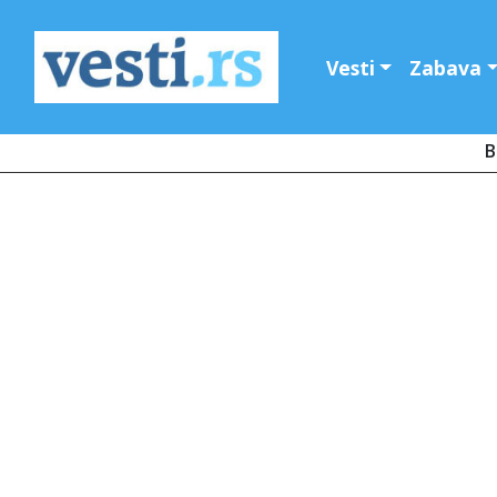
Vesti
Zabava
B