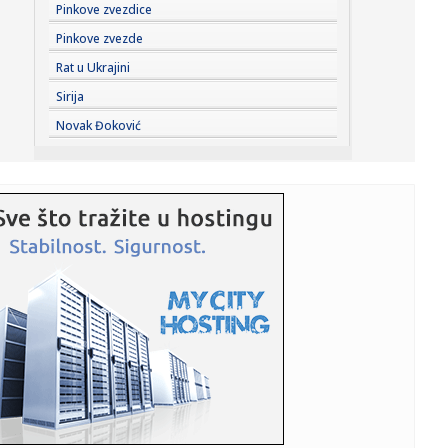
12:19:
Vučić se obraća medijima; "Španija nastavlja da poštuje
Pinkove zvezdice
inte...
Pinkove zvezde
12:19:
Laž dana; Piper: "Dobar dan, da li je Miloš Jovanović tu"
Rat u Ukrajini
VIDE...
Sirija
12:18:
Profiterski i sebični mozak nezadrživo tone u zaborav:
Novak Đoković
Vučevi...
12:18:
Da li nove gume treba postaviti napred ili pozadi?
12:18:
JP “Vodovod”: Dve ulice bez vode u Vranju
12:18:
Nedović o Đorđeviću: "Tu sam zapečatio sebi sudbinu"
VIDEO
12:18:
Brza i lagana: Jogurt pita u rerni je za 10 minuta
12:18:
Obustavljena plovidba na kanalima u Bačkoj
12:18:
Ukrajina napala jednu od najvećih ruskih rafinerija