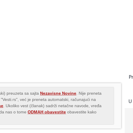
P
ki) preuzeta sa sajta
Nezavisne Novine
. Nije preneta
 "Vesti.rs", već je preneta automatski, računajući na
U
ne
. Ukoliko vest (članak) sadrži netačne navode, vređa
s da nas o tome
ODMAH obavestite
obavestite kako