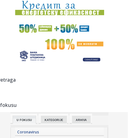
12:27:
Vučić u Palati Srbija ugostio učesnike kampa "Srbija te
zove 2...
12:27:
FOTO: Proglašena vanredna situacija u Bačkoj Palanci
zbog poža...
12:27:
Jorgovanka Tabaković je 14 godina na čelu Narodne
banke Srbije:...
12:26:
Zaposlenje u Srbiji: Koja interesovanja imaju budući
studenti, a...
12:26:
Svađa u vrhu Amerike: Tramp napao Hegseta zbog stanja
retraga
zaliha oru...
12:23:
Spas za mlekarstvo; Vučić najavio dodatne subvencije za
mlekare
 fokusu
12:21:
NOVI DIV U TEL AVIVU: Armando Bakot zvanično pojačao
Makabi!
U FOKUSU
KATEGORIJE
ARHIVA
12:19:
Američki senator ukazuje na napredak u Senatu dok se
prijedlog z...
Coronavirus