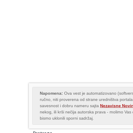
Napomena:
Ova vest je automatizovano (softvers
ručno, niti proverena od strane uredništva portala
savesnost i dobru nameru sajta
Nezavisne Novi
nekog, ili krši nečija autorska prava - molimo Va
bismo uklonili sporni sadržaj.