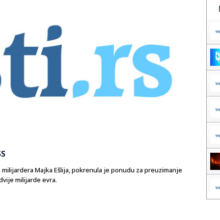
SS
 milijardera Majka Ešlija, pokrenula je ponudu za preuzimanje
ije milijarde evra.