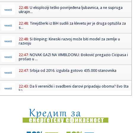
22:48:
U eksploziji teško povrijeđena ljubavnica, a ne supruga
ukrajin...
22:48:
Tinejdžerki iz BiH sudili za klevetu jer je druga optužila za
s...
22:48:
Si Đinping: Kineski razvoj može biti model za zemlje u
razvoju
22:47:
NOVAK GAZI NA VIMBLDONU: Đoković pregazio Cicipasa i
prošao u ...
22:47:
Srbija od 2016. izgubila gotovo 435.000 stanovnika
22:43:
Da li verenički i svadbeni darovi pripadaju oboma? Evo šta
ka...
22:26:
VJT: Nedopustivo targetiranje tužioca u slučaju "zvučni
top", ...
22:18:
JOKIĆ I LEBRON: Denver spreman da napravi zemljotres u
NBA ligi!