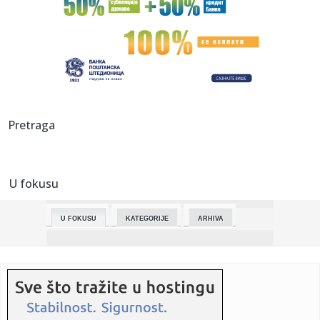
22:16:
Zaboravili ste telefon u autobusu ili taksiju? Evo gde
završavaj...
22:15:
"Zatvaramo poglavlje!" Frenki Muniz rešio da se razvede
(FOTO)
22:15:
Stellantis vraća Autobianchi, ali...
22:11:
Refundacija prvog dela školarine samofinansirajućim
Pretraga
studentima ...
22:10:
Porsche prodao Toy Story kolekciju, prikupljeno tri miliona
dolar...
U fokusu
22:10:
Ukrajinac optužen za sabotažu koja je promenila Evropu:
Nemačk...
U FOKUSU
KATEGORIJE
ARHIVA
22:06:
RHMZ upozorio na nevreme večeras i sutra
22:01:
Horoskop za 2. jul 2026: Rakovi otvaraju novo poglavlje, a
Ovnovi...
21:59:
Cijena jedne od H&M-ovih haljina sezone snižena je na
13,99 ...