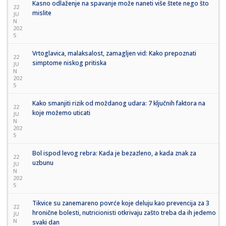
Kasno odlaženje na spavanje može naneti više štete nego što
22
mislite
JU
N
202
5
Vrtoglavica, malaksalost, zamagljen vid: Kako prepoznati
22
simptome niskog pritiska
JU
N
202
5
Kako smanjiti rizik od moždanog udara: 7 ključnih faktora na
22
koje možemo uticati
JU
N
202
5
Bol ispod levog rebra: Kada je bezazleno, a kada znak za
22
uzbunu
JU
N
202
5
Tikvice su zanemareno povrće koje deluju kao prevencija za 3
22
hronične bolesti, nutricionisti otkrivaju zašto treba da ih jedemo
JU
N
svaki dan