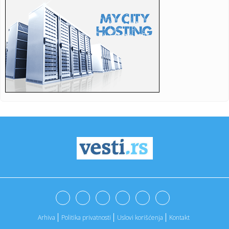
21:58:
Najveći pad cena zlata za 13 godina, strah od kamata
pogodio ple...
21:54:
ZVEZDA ODBILA MILIONE: Nemci opet krenuli po igrača
crveno-belih...
21:52:
Fon der Lajen: EU izdvaja 200 miliona evra za jačanje
povezanost...
21:49:
Filmska scena pa hapšenje: Prosidba i poruka mira na 443
metra i...
21:49:
Geordie Greep prvi put samostalno u Zagrebu
21:49:
Zaboravljena kost 40 godina skupljala prašinu u fioci:
Ispostavi...
21:49:
Microsoft navodno sprema najveći talas otkaza u istoriji
gejming...
21:49:
Vic dana: Ne mogu da vjerujem
Arhiva
Politika privatnosti
Uslovi korišćenja
Kontakt