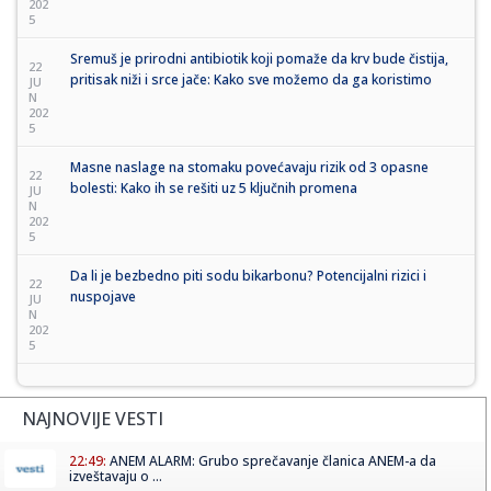
202
5
Sremuš je prirodni antibiotik koji pomaže da krv bude čistija,
22
pritisak niži i srce jače: Kako sve možemo da ga koristimo
JU
N
202
5
Masne naslage na stomaku povećavaju rizik od 3 opasne
22
bolesti: Kako ih se rešiti uz 5 ključnih promena
JU
N
202
5
Da li je bezbedno piti sodu bikarbonu? Potencijalni rizici i
22
nuspojave
JU
N
202
5
NAJNOVIJE VESTI
22:49:
ANEM ALARM: Grubo sprečavanje članica ANEM-a da
izveštavaju o ...