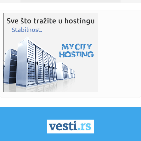
14:02:
U saobraćajnoj nezgodi na auto-putu Novi Sad-Beograd
pet osoba p...
14:01:
VIDEO: Toyota Aygo X GR Sport na testu
14:00:
Konferencija "Porodice i dalje čekaju istinu i pravdu":
Zločini...
14:00:
Ako volite miris mora, ovi parfemi će vas osvojiti
13:54:
BRUKA I SRAMOTA: Prvi čovek Hapoela nije hteo da se
rukuje sa ig...
13:54:
U saobraćajnoj nezgodi na auto-putu Novi Sad-Beograd
pet osoba p...
13:54:
Cvejić: Još uvek traje blokada izbora Saveta REM-a
13:53:
Mjesec dana besplatnog lagerovanja pšenice za
proizvođače u Re...