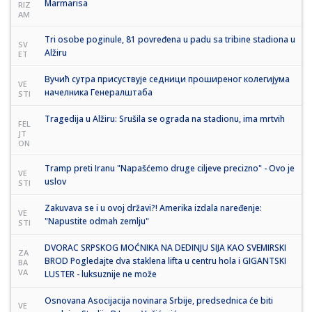
Marmarisa
RIZ
AM
Tri osobe poginule, 81 povređena u padu sa tribine stadiona u
SV
Alžiru
ET
Вучић сутра присуствује седници проширеног колегијума
VE
начелника Генералштаба
STI
Tragedija u Alžiru: Srušila se ograda na stadionu, ima mrtvih
FEL
JT
ON
Tramp preti Iranu "Napašćemo druge ciljeve precizno" - Ovo je
VE
uslov
STI
Zakuvava se i u ovoj državi?! Amerika izdala naređenje:
VE
"Napustite odmah zemlju"
STI
DVORAC SRPSKOG MOĆNIKA NA DEDINJU SIJA KAO SVEMIRSKI
ZA
BROD Pogledajte dva staklena lifta u centru hola i GIGANTSKI
BA
VA
LUSTER - luksuznije ne može
Osnovana Asocijacija novinara Srbije, predsednica će biti
VE