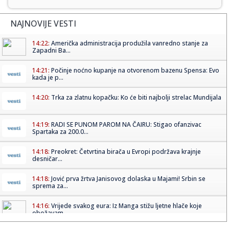
NAJNOVIJE VESTI
14:22:
Američka administracija produžila vanredno stanje za
Zapadni Ba...
14:21:
Počinje noćno kupanje na otvorenom bazenu Spensa: Evo
kada je p...
14:20:
Trka za zlatnu kopačku: Ko će biti najbolji strelac Mundijala
14:19:
RADI SE PUNOM PAROM NA ČAIRU: Stigao ofanzivac
Spartaka za 200.0...
14:18:
Preokret: Četvrtina birača u Evropi podržava krajnje
desničar...
14:18:
Jović prva žrtva Janisovog dolaska u Majami! Srbin se
sprema za...
14:16:
Vrijede svakog eura: Iz Manga stižu ljetne hlače koje
obožavam...