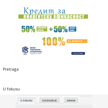
14:14:
Policija isključila 22 vozača iz saobraćaja
14:13:
Skinuo se go, pa se popeo na krov vozila Hitne pomoći!
Skandal u...
14:09:
Mali: Javni dug Srbije 43,7% BDP, dobra fiskalna politika
glavni ...
14:08:
Jokić: Ne znam da li sam zaslužio, privilegija je i
zadovoljstv...
14:07:
Gradonačelnik Vranja: Gašenja IT odeljenja (ipak) neće biti
14:05:
Alimpijević: Nikola Jokić je kapiten Srbije, reprezentacija ga
Pretraga
...
14:03:
„Лето на Тргу галерија 2026“ – ...
U fokusu
14:04:
Otpušteni radnik pokrajinske administracije: Ostali su
ucenjeni ...
U FOKUSU
KATEGORIJE
ARHIVA
14:03:
POSLEDNjA TRIBINA U SEZONI: „Niko nije rekao da će biti
lako...