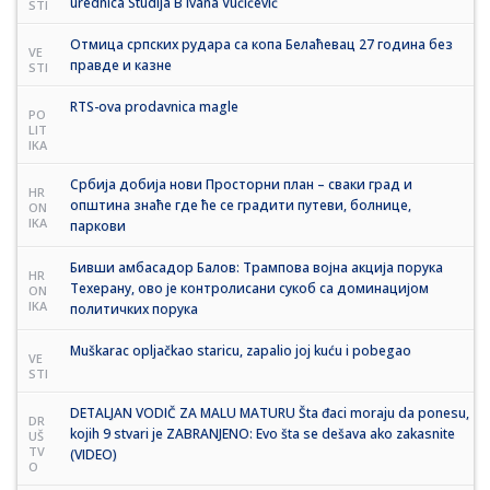
urednica Studija B Ivana Vučićević
STI
Отмица српских рудара са копа Белаћевац 27 година без
VE
правде и казне
STI
RTS-ova prodavnica magle
PO
LIT
IKA
Србија добија нови Просторни план – сваки град и
HR
општина знаће где ће се градити путеви, болнице,
ON
IKA
паркови
Бивши амбасадор Балов: Трампова војна акција порука
HR
Техерану, ово је контролисани сукоб са доминацијом
ON
IKA
политичких порука
Muškarac opljačkao staricu, zapalio joj kuću i pobegao
VE
STI
DETALJAN VODIČ ZA MALU MATURU Šta đaci moraju da ponesu,
DR
kojih 9 stvari je ZABRANJENO: Evo šta se dešava ako zakasnite
UŠ
TV
(VIDEO)
O