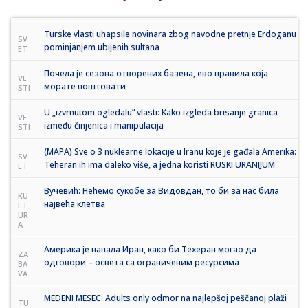
Turske vlasti uhapsile novinara zbog navodne pretnje Erdoganu
SV
pominjanjem ubijenih sultana
ET
Почела је сезона отворених базена, ево правила која
VE
морате поштовати
STI
U „izvrnutom ogledalu” vlasti: Kako izgleda brisanje granica
VE
između činjenica i manipulacija
STI
(MAPA) Sve o 3 nuklearne lokacije u Iranu koje je gađala Amerika:
SV
Teheran ih ima daleko više, a jedna koristi RUSKI URANIJUM
ET
Вучевић: Нећемо сукобе за Видовдан, то би за нас била
KU
највећа клетва
LT
UR
A
Америка је напала Иран, како би Техеран могао да
ZA
одговори – освета са ограниченим ресурсима
BA
VA
MEDENI MESEC: Adults only odmor na najlepšoj peščanoj plaži
TU