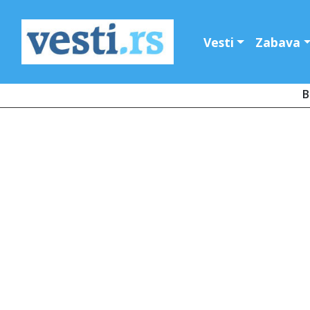
Vesti
Zabava
B