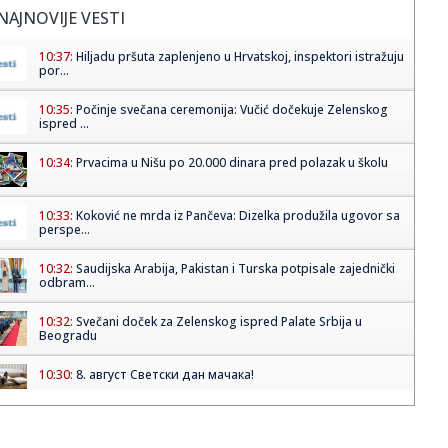
NAJNOVIJE VESTI
10:37:
Hiljadu pršuta zaplenjeno u Hrvatskoj, inspektori istražuju
por...
10:35:
Počinje svečana ceremonija: Vučić dočekuje Zelenskog
ispred ...
10:34:
Prvacima u Nišu po 20.000 dinara pred polazak u školu
10:33:
Koković ne mrda iz Pančeva: Dizelka produžila ugovor sa
perspe...
10:32:
Saudijska Arabija, Pakistan i Turska potpisale zajednički
odbram...
10:32:
Svečani doček za Zelenskog ispred Palate Srbija u
Beogradu
10:30:
8. август Светски дан мачака!
10:29:
Alarm u Folksvagenu: Vlasnici traže hitne promene, u
planu ukida...