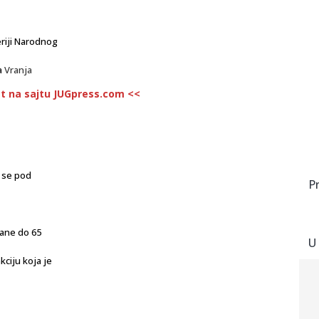
eriji Narodnog
a
Vranja
st na sajtu JUGpress.com <<
e se pod
P
đane do 65
U
ciju koja je