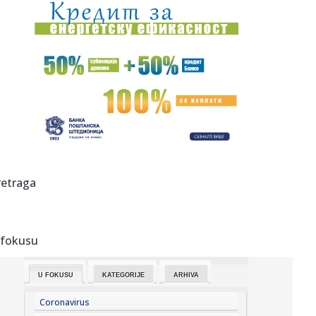
10:22:
Škobalj: Situacija sa energetskim sistemom u regionu
veoma ozbil...
10:22:
MASA o napadu na Filipovića: Vlast prešla na svakodnevno
fizi...
10:18:
Kako smiriti psa kada dolaze gosti?
10:17:
Nik Kejv održao koncert u Beogradu
10:17:
Veliki izdavači neće učestvovati na Beogradskom sajmu
retraga
knjiga?
10:16:
Dunav kod Ruse u Bugarskoj pao još pet centimetara, na
snazi ogr...
 fokusu
10:15:
Bravo za mame! 28 beba rođeno u Betaniji, među njima i
blizanci
U FOKUSU
KATEGORIJE
ARHIVA
10:12:
VELIKI PREOKRET U ABA LIGI: Vojinović napušta regionalno
takmi...
Coronavirus