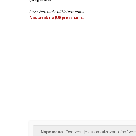
I ovo Vam može biti interesantno
Nastavak na JUGpress.com...
Napomena:
Ova vest je automatizovano (softvers