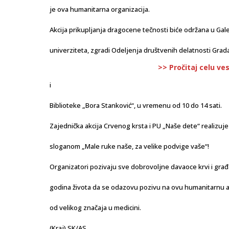
je ova humanitarna organizacija.
Akcija prikupljanja dragocene tečnosti biće održana u Gal
univerziteta, zgradi Odeljenja društvenih delatnosti Grad
>> Pročitaj celu ve
i
Biblioteke „Bora Stanković“, u vremenu od 10 do 14 sati.
Zajednička akcija Crvenog krsta i PU „Naše dete“ realizuj
sloganom „Male ruke naše, za velike podvige vaše“!
Organizatori pozivaju sve dobrovoljne davaoce krvi i gra
godina života da se odazovu pozivu na ovu humanitarnu ak
od velikog značaja u medicini.
(Kraj) SK/AS