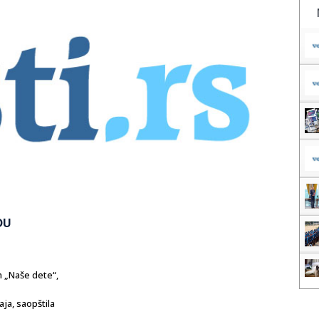
DU
 „Naše dete“,
ja, saopštila