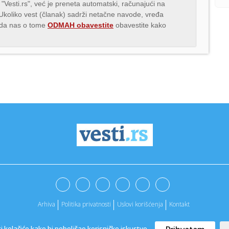
 "Vesti.rs", već je preneta automatski, računajući na
 Ukoliko vest (članak) sadrži netačne navode, vređa
s da nas o tome
ODMAH obavestite
obavestite kako
Arhiva
Politika privatnosti
Uslovi korišćenja
Kontakt
ti kolačiće kako bi poboljšao korisničko iskustvo