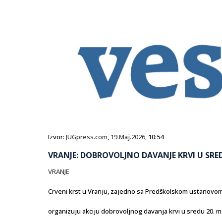
Izvor:
JUGpress.com
,
19.Maj.2026
, 10:54
VRANJE: DOBROVOLJNO DAVANJE KRVI U SRE
VRANJE
Crveni krst u Vranju, zajedno sa Predškolskom ustanovom
organizuju akciju dobrovoljnog davanja krvi u sredu 20. ma