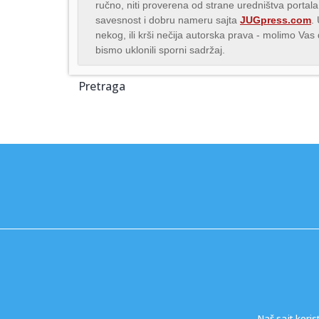
ručno, niti proverena od strane uredništva portala
savesnost i dobru nameru sajta
JUGpress.com
.
nekog, ili krši nečija autorska prava - molimo Va
bismo uklonili sporni sadržaj.
Pretraga
Naš sajt koris