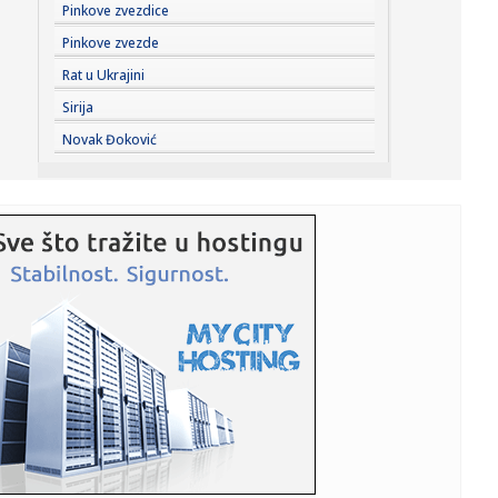
10:11:
Ko je u pravu za rafineriju: Vučić upozorava na Dunav, NIS
Pinkove zvezdice
ka...
Pinkove zvezde
10:11:
Železničar "blindirao" Kokovića!
Rat u Ukrajini
Sirija
10:11:
Počela specijalna operacija spasavanja: Potopljene dve
Novak Đoković
barže na...
10:09:
Sprema se navala: Peugeot obećao 7 modela do 2030.
godine!
10:09:
Novi bilans migrantske tragedije: 141 migrant poginuo u
pokušaji...
10:08:
Srbija protiv šampiona napada finale EP
10:06:
Kineski špijunski softver se proširio svetom: Prati i rutere
NA...
10:06:
Ukrajinci se opraštaju od čoveka koji je dao ime
nepoznatim voj...
10:05:
Vodostaj Dunava nastavlja da opada: Komšije u problemu