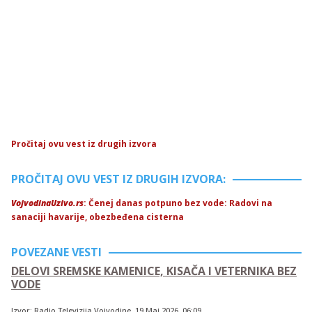
Pročitaj ovu vest iz drugih izvora
PROČITAJ OVU VEST IZ DRUGIH IZVORA:
VojvodinaUzivo.rs
: Čenej danas potpuno bez vode: Radovi na
sanaciji havarije, obezbeđena cisterna
POVEZANE VESTI
DELOVI SREMSKE KAMENICE, KISAČA I VETERNIKA BEZ
VODE
Izvor:
Radio Televizija Vojvodine
,
19.Maj.2026
, 06:09