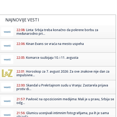
NAJNOVIJE VESTI
22:08:
Linta: Srbija treba konačno da pokrene borbu za
međunarodno pri...
22:06:
Kinan Evans se vraća na mesto uspeha
22:05:
Komarce suzbijaju 10. i 11. avgusta
22:01:
Horoskop za 7. avgust 2026: Za ove znakove nije dan za
impulsivne...
22:00:
Skandal u Prekršajnom sudu u Vranju: Zastarela prijava
protiv di...
21:57:
Pavlović na opozicionim medijima: Mali je u pravu, Srbija se
odg...
21:56:
Glumicu ucenjivali intimnim fotografijama, pa ih je sama
objavila...