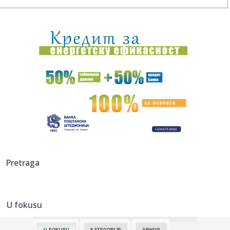
21:55:
HUMSKA JE STREPELA, PA EKSPLODIRALA: Partizan na
poluvremenu ima ...
21:52:
"Delije" zovu na Marakanu: "Prepoznajemo momenat"
21:49:
Bez struje u petak u Zagužanu
21:45:
Kineski Luxeed RX izgleda kao kombinacija Ferrari
Purosanguea i X...
21:43:
Madona i Kajli Minog objavljuju prvu zajedničku pesmu
VIDEO
21:43:
Demba Sek se iskupio u Humskoj VIDEO
Pretraga
21:41:
VIDEO: Novosadski vatrogasci upućeni na ispomoć u
gašenju po...
U fokusu
21:41:
Knežević: "Da nije bilo Srbije i Vučića nikada ne bi pobedili...
U FOKUSU
KATEGORIJE
ARHIVA