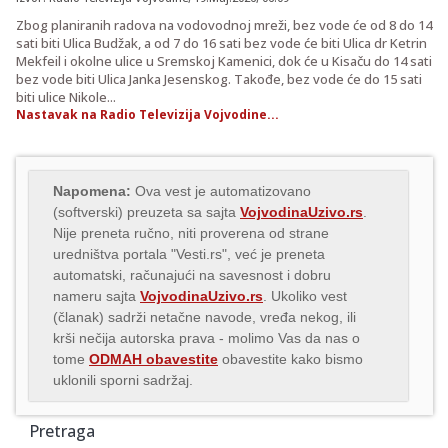
Zbog planiranih radova na vodovodnoj mreži, bez vode će od 8 do 14
sati biti Ulica Budžak, a od 7 do 16 sati bez vode će biti Ulica dr Ketrin
Mekfeil i okolne ulice u Sremskoj Kamenici, dok će u Kisaču do 14 sati
bez vode biti Ulica Janka Jesenskog. Takođe, bez vode će do 15 sati
biti ulice Nikole...
Nastavak na Radio Televizija Vojvodine...
Napomena:
Ova vest je automatizovano
(softverski) preuzeta sa sajta
VojvodinaUzivo.rs
.
Nije preneta ručno, niti proverena od strane
uredništva portala "Vesti.rs", već je preneta
automatski, računajući na savesnost i dobru
nameru sajta
VojvodinaUzivo.rs
. Ukoliko vest
(članak) sadrži netačne navode, vređa nekog, ili
krši nečija autorska prava - molimo Vas da nas o
tome
ODMAH obavestite
obavestite kako bismo
uklonili sporni sadržaj.
Pretraga