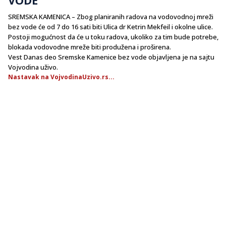
SREMSKA KAMENICA – Zbog planiranih radova na vodovodnoj mreži
bez vode će od 7 do 16 sati biti Ulica dr Ketrin Mekfeil i okolne ulice.
Postoji mogućnost da će u toku radova, ukoliko za tim bude potrebe,
blokada vodovodne mreže biti produžena i proširena.
Vest Danas deo Sremske Kamenice bez vode objavljena je na sajtu
Vojvodina uživo.
Nastavak na VojvodinaUzivo.rs...