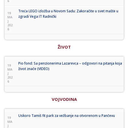
6
Treća LEGO izložba u Novom Sadu: Zakoračite u svet mašte u
19
zgradi Vega IT Radnički
MA
J
202
6
ŽIVOT
Pio fond: Sa penzionerima Lazarevca – odgovori na pitanja koja
19
život znače (VIDEO)
MA
J
202
6
VOJVODINA
Uskoro Tamiš fit park za vežbanje na otvorenom u Pančevu
19
MA
J