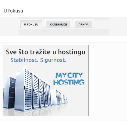
Frajburg
U fokusu
23:42:
Prevarant iz BiH optužio sud da mu je “uništio život”
U FOKUSU
KATEGORIJE
ARHIVA
23:42:
Jednostavna tehnika naučnika s Harvarda usporava puls i
snižava...
23:42:
Jagode će biti duplo krupnije: U maju im dodajte jedan
sastojak
23:42:
Narodna skupština RS usvojila izmjene Zakona o pravima
boraca
23:42:
Najveće banke Bliskog istoka i Afrike: Gigant iz Emirata
prestig...
23:42:
Brutalni kineski rat cenama se preselio u Evropu
23:40:
Zukorlić pokrenuo novi talas političke komunikacije: Sat i
po o...
23:30:
Kuba grmi posle optužnice protiv Kastra: "Sramna
provokacija SAD...