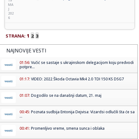
19
MA
J
202
6
STRANA:
1
2
3
NAJNOVIJE VESTI
01:56:
Vučić se sastaje s ukrajinskom delegacijom koju predvodi
potpre...
01:17:
VIDEO: 2022 Škoda Octavia Mk4 2.0 TDI 150 KS DSG7
01:07:
Dogodilo se na današnji datum, 21. maj
00:45:
Poznata sudbija Entonija Dejvisa: Vizardsi odlučili šta će sa
...
00:41:
Promenljivo vreme, smena sunca i oblaka