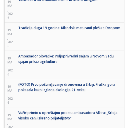
19
MA
J
202
6
Tradicija duga 19 godina: Kikindski maturanti plešu s Evropom
19
MA
J
202
6
Ambasador Slovačke: Poljoprivredni sajam u Novom Sadu
19
sjajan prikaz agrikulture
MA
J
202
6
(FOTO) Prvo pošumljavanje dronovima u Srbiji: Fruška gora
19
pokazala kako izgleda ekologija 21. veka!
MA
J
202
6
Vučić primio u oproštajnu posetu ambasadora Alžira: „Srbija
19
visoko ceni iskreno prijateljstvo“
MA
J
202