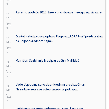
202
6
Agrarno proleće 2026: Žene i brendiranje menjaju srpski agrar
19
MA
J
202
6
Digitalni alati protiv poplava: Projekat „ADAPTisa“ predstavljen
19
na Poljoprivrednom sajmu
MA
J
202
6
Mali Iđoš: Suzbijanje krpelja u opštini Mali Iđoš
19
MA
J
202
6
Vode Vojvodine sa vodoprivrednim preduzećima:
19
Navodnjavanje sve važniji izazov za pokrajinu
MA
J
202
6
Vučić sutra sa ambasadorom NR Kine Li Mingom