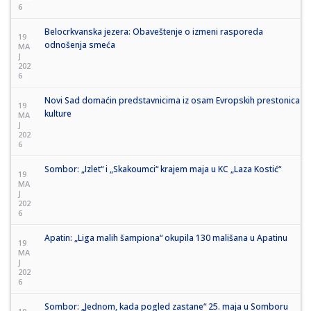
6
Belocrkvanska jezera: Obaveštenje o izmeni rasporeda
19
odnošenja smeća
MA
J
202
6
Novi Sad domaćin predstavnicima iz osam Evropskih prestonica
19
kulture
MA
J
202
6
Sombor: „Izlet“ i „Skakoumci“ krajem maja u KC „Laza Kostić“
19
MA
J
202
6
Apatin: „Liga malih šampiona“ okupila 130 mališana u Apatinu
19
MA
J
202
6
Sombor: „Jednom, kada pogled zastane“ 25. maja u Somboru