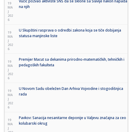
Vučić pozvao aktiviste SNS da se sklone sa Slavije nakon napada
19
na njih
MA
J
202
6
U Skupštini rasprava o odredbi zakona koja se tiče dobijanja
19
statusa manjinske liste
MA
J
202
6
Premijer Macut sa dekanima prirodno-matematičkih, tehničkih i
19
pedagoških fakulteta
MA
J
202
6
U Novom Sadu obeležen Dan Arhiva Vojvodine i stogodišnjica
19
rada
MA
J
202
6
Pavkov: Sanacija nesanitarne deponije u Valjevu značajna za ceo
19
kolubarski okrug
MA
J