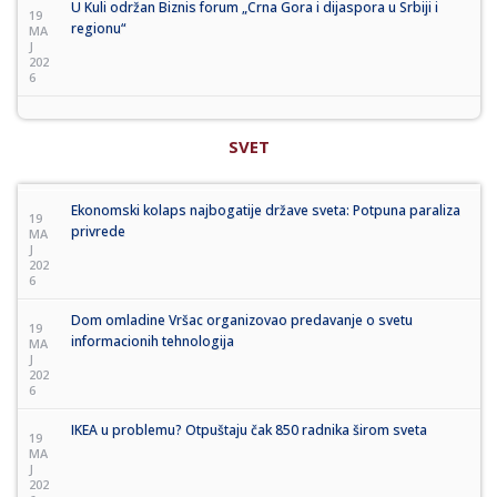
U Kuli održan Biznis forum „Crna Gora i dijaspora u Srbiji i
19
regionu“
MA
J
202
6
SVET
Ekonomski kolaps najbogatije države sveta: Potpuna paraliza
19
privrede
MA
J
202
6
Dom omladine Vršac organizovao predavanje o svetu
19
informacionih tehnologija
MA
J
202
6
IKEA u problemu? Otpuštaju čak 850 radnika širom sveta
19
MA
J
202