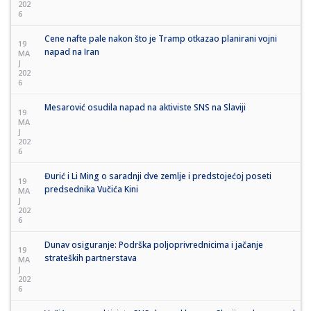
202
6
Cene nafte pale nakon što je Tramp otkazao planirani vojni
19
napad na Iran
MA
J
202
6
Mesarović osudila napad na aktiviste SNS na Slaviji
19
MA
J
202
6
Đurić i Li Ming o saradnji dve zemlje i predstojećoj poseti
19
predsednika Vučića Kini
MA
J
202
6
Dunav osiguranje: Podrška poljoprivrednicima i jačanje
19
strateških partnerstava
MA
J
202
6