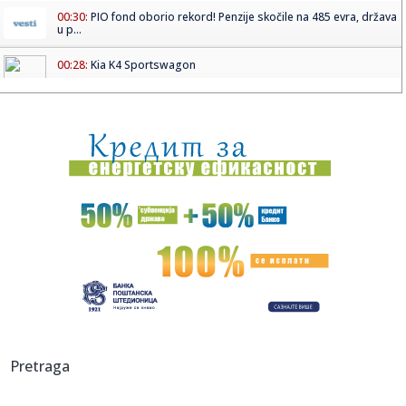
00:30:
PIO fond oborio rekord! Penzije skočile na 485 evra, država
u p...
00:28:
Kia K4 Sportswagon
00:17:
Saslušan muškarac koji je majci pretio ubistvom! Horor kod
Šap...
23:55:
Ludnica za Ekspo 2027! Više od 5.000 ljudi pohrlilo da bude
deo ...
23:51:
Bratina: Kineska kultura predstavlja važan most saradnje i
povez...
23:48:
DŽABARI SVE OZBILJNIJI U DRESU HUVENTUDA: Peti Mils
odigrao neve...
23:43:
Jevtić: Hapšenja u Gračanici presedan i pokušaj Kurtija da
po...
23:42:
Selena ruši Diznijev imidž? Sprema film od četiri sata pun
Pretraga
eks...
23:42:
Emeri doktorirao Ligu Evrope: Aston Vila sa 3:0 razbila